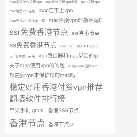
mac系统怎么设置vpn
mac系统设置vpn步骤
mac设置vpn
mac连不上vpn
mac设置vpn连接
mac连接vpn时指定端口
mac连接vpn后不能上网
ssr免费香港节点
ssr香港节点
ss免费香港节点
vpnmacd
vpn mac
vpn路由器和mac绑定的ip
vpn客户端mac版
关于mac使用vpn的问题
如何从mac删除vpn
您需要vpn来保护您的mac吗
稳定好用香港付费vpn推荐
翻墙软件排行榜
苹果手机 gmail
香港SSR节点
香港节点
香港节点ss