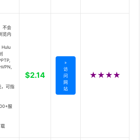
 不会
浏览内
Hulu
制
PTP,
»
enVPN,
访
,
$2.14
★★★★
问
网
能，可指
站
00+服
下载