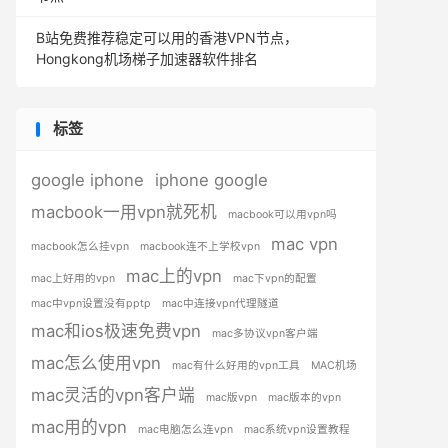
B站免费推荐稳定可以用的香港VPN节点，
Hongkong机场梯子加速器软件排名
标签
google iphone
iphone google
macbook一用vpn就死机
macbook可以用vpn吗
mac vpn
macbook怎么挂vpn
macbook连不上学校vpn
mac上的vpn
mac上好用的vpn
mac下vpn的配置
mac中vpn设置没有pptp
mac中连接vpn代理隧道
mac和ios极速免费vpn
mac多协议vpn客户端
mac怎么使用vpn
mac有什么好用的vpn工具
MAC机场
mac灵活的vpn客户端
mac版vpn
mac版本的vpn
mac用的vpn
mac电脑怎么连vpn
mac系统vpn设置教程