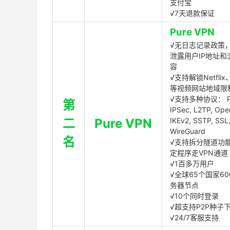
支付宝
√7天退款保证
Pure VPN
√无日志记录政策，
泄露用户IP地址和
容
√支持解锁Netflix、
等视频网站地域限
√支持多种协议： P
第
IPSec, L2TP, Op
二
Pure VPN
IKEv2, SSTP, SSL
WireGuard
名
√支持拆分隧道功
定程序走VPN通道
√1百多万用户
√全球65个国家60
务器节点
√10个同时登录
√超支持P2P种子
√24/7客服支持