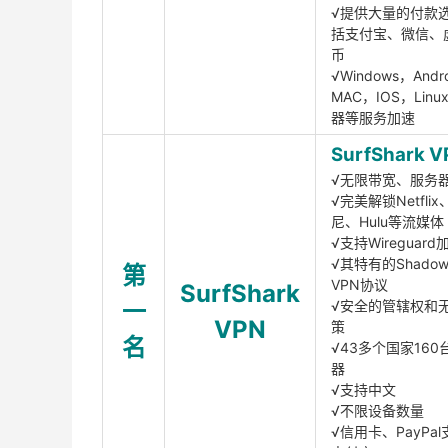
√提供大量的付款
括支付宝、微信、
币
√Windows，Andr
MAC，IOS，Lin
器等服务加速
SurfShark V
√无限带宽、服务
√完美解锁Netfli
尼、Hulu等流媒体
√支持Wireguar
√其特有的Shadows
第
VPN协议
SurfShark
一
√安全的管辖权和
VPN
策
名
√43多个国家160
器
√支持中文
√不限设备数量
√信用卡、PayPal