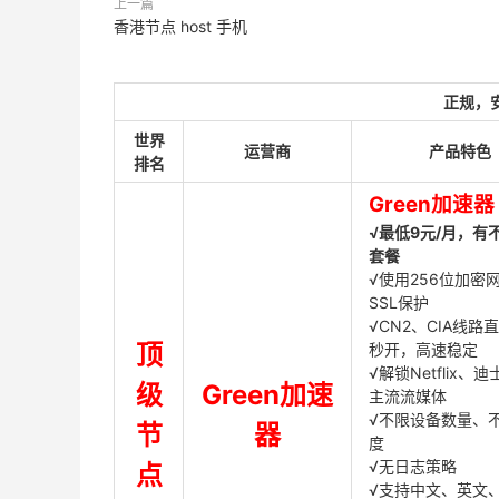
上一篇
香港节点 host 手机
正规，
世界
运营商
产品特色
排名
Green加速器
√最低9元/月，有
套餐
√使用256位加密
SSL保护
√CN2、CIA线路
顶
秒开，高速稳定
√解锁Netflix、
级
Green加速
主流流媒体
√不限设备数量、
节
器
度
√无日志策略
点
√支持中文、英文