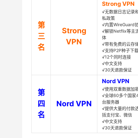
Strong VPN
√无数据日志记录
私政策
第
√内置WireGuard
Strong
√解锁Netflix等
三
体
VPN
√带有免费的云存
名
√支持P2P种子下
√12个同时连接
√中文支持
√30天退款保证
Nord VPN
√使用双重数据加
第
√全球60多个国家4
四
Nord VPN
台服务器
√提供大量的付款
名
括支付宝、微信
√中文支持
√30天退款保证