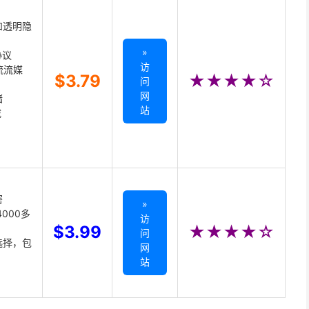
和透明隐
»
协议
访
主流流媒
$3.79
★★★★☆
问
网
储
站
载
密
»
000多
访
$3.99
★★★★☆
问
选择，包
网
站