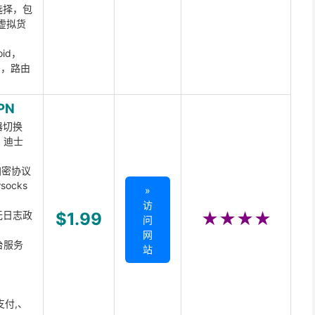
选择，包
虚拟货
oid，
ux，路由
PN
器切换
x、迪士
d加密协议
ocks
»
访
无日志政
$1.99
★★★★
问
网
台服务
站
支付,、