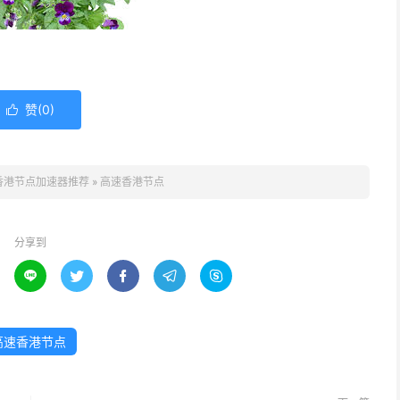
赞(
0
)

香港节点加速器推荐
»
高速香港节点
分享到





高速香港节点