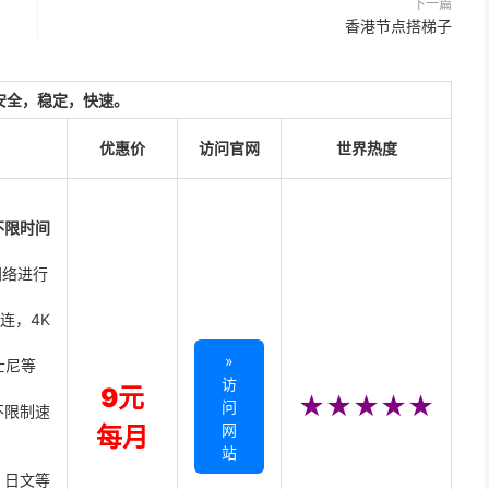
下一篇
香港节点搭梯子
安全，稳定，快速。
优惠价
访问官网
世界热度
不限时间
网络进行
直连，4K
»
迪士尼等
访
9元
★★★★★
问
不限制速
网
每月
站
、日文等