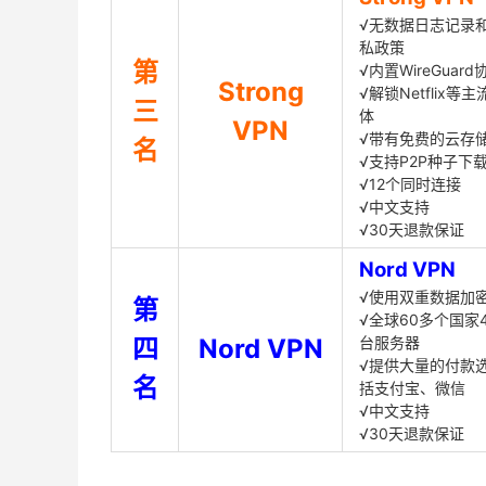
√无数据日志记录
私政策
第
√内置WireGuard
Strong
√解锁Netflix等
三
体
VPN
√带有免费的云存
名
√支持P2P种子下
√12个同时连接
√中文支持
√30天退款保证
Nord VPN
√使用双重数据加
第
√全球60多个国家4
四
Nord VPN
台服务器
√提供大量的付款
名
括支付宝、微信
√中文支持
√30天退款保证