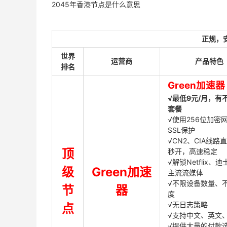
2045年香港节点是什么意思
正规，
世界
运营商
产品特色
排名
Green加速器
√最低9元/月，有
套餐
√使用256位加密
SSL保护
√CN2、CIA线路
顶
秒开，高速稳定
√解锁Netflix、
级
Green加速
主流流媒体
√不限设备数量、
节
器
度
√无日志策略
点
√支持中文、英文
√提供大量的付款