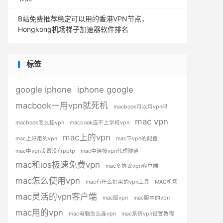
B站免费推荐稳定可以用的香港VPN节点，
Hongkong机场梯子加速器软件排名
标签
google iphone
iphone google
macbook一用vpn就死机
macbook可以用vpn吗
mac vpn
macbook怎么挂vpn
macbook连不上学校vpn
mac上的vpn
mac上好用的vpn
mac下vpn的配置
mac中vpn设置没有pptp
mac中连接vpn代理隧道
mac和ios极速免费vpn
mac多协议vpn客户端
mac怎么使用vpn
mac有什么好用的vpn工具
MAC机场
mac灵活的vpn客户端
mac版vpn
mac版本的vpn
mac用的vpn
mac电脑怎么连vpn
mac系统vpn设置教程