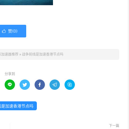
赞(
0
)

点加速器推荐
»
战争前线是加速香港节点吗
分享到





线是加速香港节点吗
下一篇