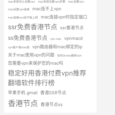
mac系统怎么设置vpn
mac系统设置vpn步骤
mac设置vpn
mac连不上vpn
mac设置vpn连接
mac连接vpn时指定端口
mac连接vpn后不能上网
ssr免费香港节点
ssr香港节点
ss免费香港节点
vpnmacd
vpn mac
vpn路由器和mac绑定的ip
vpn客户端mac版
关于mac使用vpn的问题
如何从mac删除vpn
您需要vpn来保护您的mac吗
稳定好用香港付费vpn推荐
翻墙软件排行榜
苹果手机 gmail
香港SSR节点
香港节点
香港节点ss