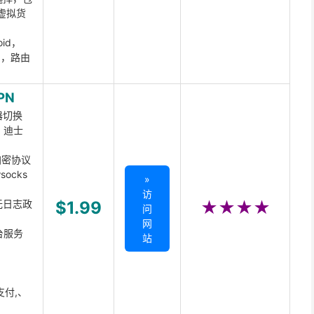
虚拟货
oid，
ux，路由
PN
器切换
x、迪士
d加密协议
ocks
»
访
无日志政
$1.99
★★★★
问
网
台服务
站
支付,、