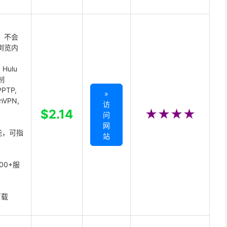
 不会
浏览内
Hulu
制
PTP,
»
enVPN,
访
,
$2.14
★★★★
问
网
能，可指
站
00+服
下载