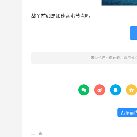
战争前线是加速香港节点吗
未经允许不得转载：
香港节




战争前
上一篇