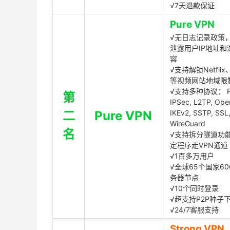
√7天退款保证
Pure VPN
√无日志记录政策，
泄露用户IP地址和
容
√支持解锁Netflix、
等视频网站地域限
√支持多种协议： P
第
IPSec, L2TP, Op
二
Pure VPN
IKEv2, SSTP, SSL
WireGuard
名
√支持拆分隧道功
定程序走VPN通道
√1百多万用户
√全球65个国家60
务器节点
√10个同时登录
√超支持P2P种子
√24/7客服支持
Strong VPN