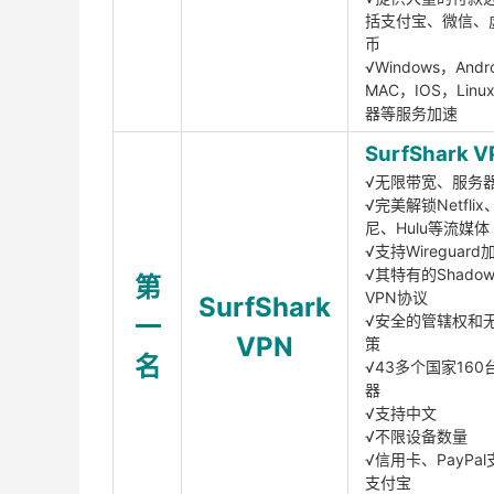
括支付宝、微信、
币
√Windows，Andr
MAC，IOS，Lin
器等服务加速
SurfShark V
√无限带宽、服务
√完美解锁Netfli
尼、Hulu等流媒体
√支持Wireguar
√其特有的Shadows
第
VPN协议
SurfShark
一
√安全的管辖权和
VPN
策
名
√43多个国家160
器
√支持中文
√不限设备数量
√信用卡、PayPal
支付宝