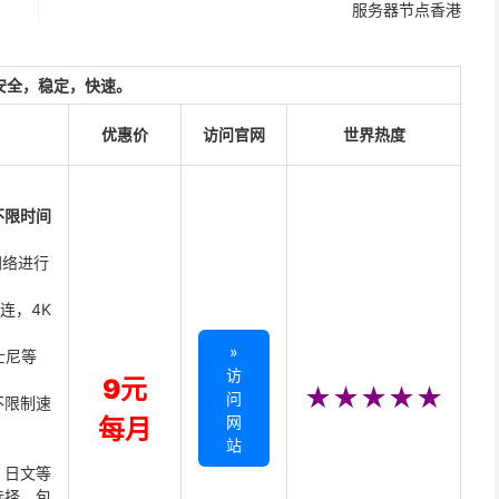
服务器节点香港
安全，稳定，快速。
优惠价
访问官网
世界热度
不限时间
网络进行
直连，4K
»
迪士尼等
访
9元
★★★★★
问
不限制速
网
每月
站
、日文等
选择，包