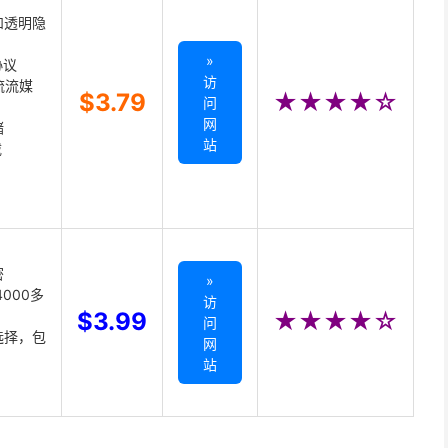
和透明隐
»
协议
访
主流流媒
$3.79
★★★★☆
问
网
储
站
载
密
»
000多
访
$3.99
★★★★☆
问
选择，包
网
站