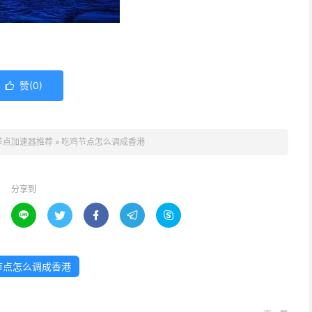
赞(
0
)

节点加速器推荐
»
吃鸡节点怎么调成香港
分享到





节点怎么调成香港