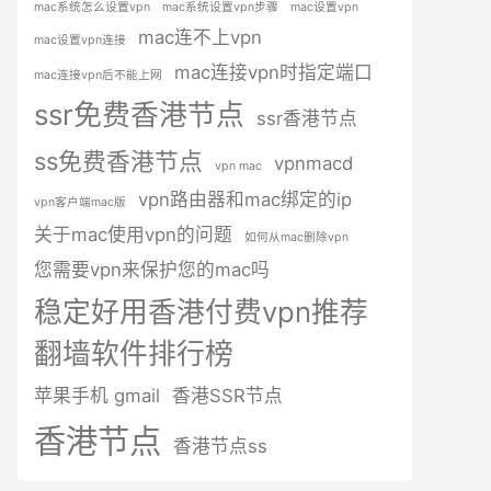
mac系统怎么设置vpn
mac系统设置vpn步骤
mac设置vpn
mac连不上vpn
mac设置vpn连接
mac连接vpn时指定端口
mac连接vpn后不能上网
ssr免费香港节点
ssr香港节点
ss免费香港节点
vpnmacd
vpn mac
vpn路由器和mac绑定的ip
vpn客户端mac版
关于mac使用vpn的问题
如何从mac删除vpn
您需要vpn来保护您的mac吗
稳定好用香港付费vpn推荐
翻墙软件排行榜
苹果手机 gmail
香港SSR节点
香港节点
香港节点ss