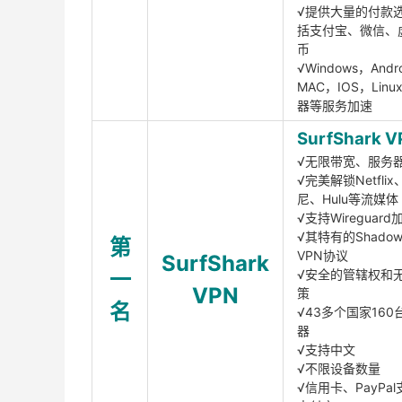
√提供大量的付款
括支付宝、微信、
币
√Windows，Andr
MAC，IOS，Lin
器等服务加速
SurfShark V
√无限带宽、服务
√完美解锁Netfli
尼、Hulu等流媒体
√支持Wireguar
√其特有的Shadows
第
VPN协议
SurfShark
一
√安全的管辖权和
VPN
策
名
√43多个国家160
器
√支持中文
√不限设备数量
√信用卡、PayPal