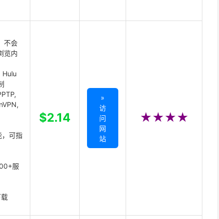
 不会
浏览内
Hulu
制
PTP,
»
enVPN,
访
,
$2.14
★★★★
问
网
能，可指
站
00+服
下载