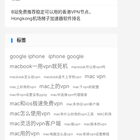
B站免费推荐稳定可以用的香港VPN节点，
Hongkong机场梯子加速器软件排名
标签
google iphone
iphone google
macbook一用vpn就死机
macbook可以用vpn吗
mac vpn
macbook怎么挂vpn
macbook连不上学校vpn
mac上的vpn
mac上好用的vpn
mac下vpn的配置
mac中vpn设置没有pptp
mac中连接vpn代理隧道
mac和ios极速免费vpn
mac多协议vpn客户端
mac怎么使用vpn
mac有什么好用的vpn工具
MAC机场
mac灵活的vpn客户端
mac版vpn
mac版本的vpn
mac用的vpn
mac电脑怎么连vpn
mac系统vpn设置教程