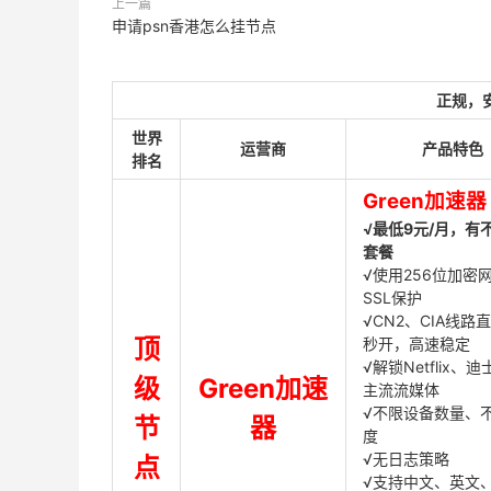
上一篇
申请psn香港怎么挂节点
正规，
世界
运营商
产品特色
排名
Green加速器
√最低9元/月，有
套餐
√使用256位加密
SSL保护
√CN2、CIA线路
顶
秒开，高速稳定
√解锁Netflix、
级
Green加速
主流流媒体
√不限设备数量、
节
器
度
√无日志策略
点
√支持中文、英文