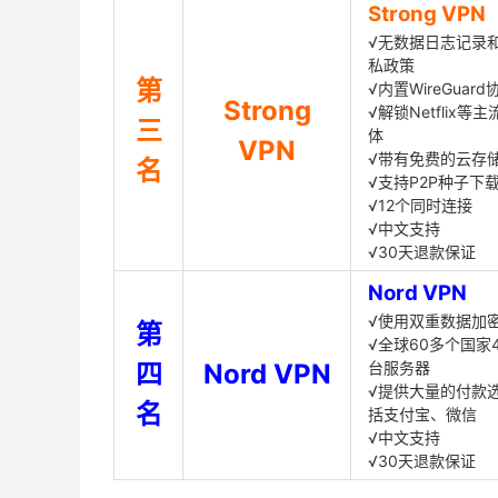
Strong VPN
√无数据日志记录
私政策
第
√内置WireGuard
Strong
√解锁Netflix等
三
体
VPN
√带有免费的云存
名
√支持P2P种子下
√12个同时连接
√中文支持
√30天退款保证
Nord VPN
√使用双重数据加
第
√全球60多个国家4
四
Nord VPN
台服务器
√提供大量的付款
名
括支付宝、微信
√中文支持
√30天退款保证