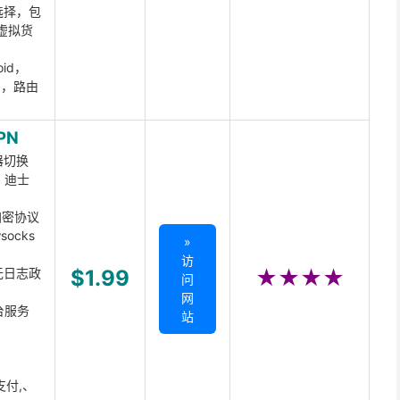
选择，包
虚拟货
oid，
ux，路由
PN
器切换
x、迪士
d加密协议
ocks
»
访
无日志政
$1.99
★★★★
问
网
台服务
站
支付,、