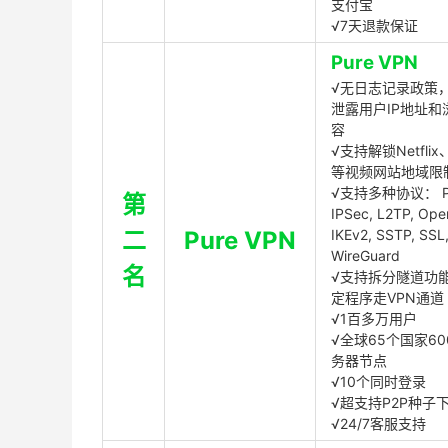
支付宝
√7天退款保证
Pure VPN
√无日志记录政策，
泄露用户IP地址和
容
√支持解锁Netflix、
等视频网站地域限
√支持多种协议： P
第
IPSec, L2TP, Op
二
Pure VPN
IKEv2, SSTP, SSL
WireGuard
名
√支持拆分隧道功
定程序走VPN通道
√1百多万用户
√全球65个国家60
务器节点
√10个同时登录
√超支持P2P种子
√24/7客服支持