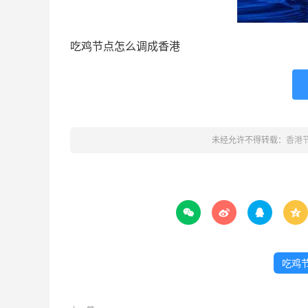
吃鸡节点怎么调成香港
未经允许不得转载：
香港




吃鸡