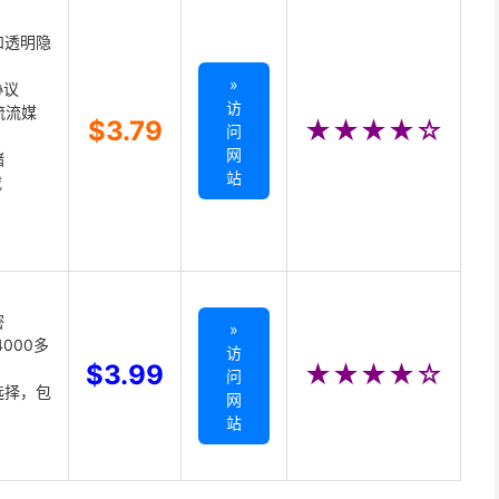
和透明隐
»
协议
访
主流流媒
$3.79
★★★★☆
问
网
储
站
载
密
»
000多
访
$3.99
★★★★☆
问
选择，包
网
站