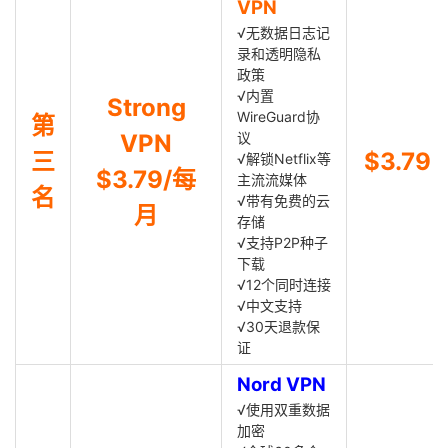
VPN
√无数据日志记
录和透明隐私
政策
√内置
Strong
WireGuard协
第
VPN
议
三
$3.79
√解锁Netflix等
$3.79/每
主流流媒体
名
√带有免费的云
月
存储
√支持P2P种子
下载
√12个同时连接
√中文支持
√30天退款保
证
Nord VPN
√使用双重数据
加密