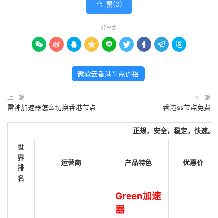
赞(
0
)

分享到









微软云香港节点价格
上一篇
下一篇
雷神加速器怎么切换香港节点
香港ss节点免费
正规，安全，稳定，快速。
世
界
运营商
产品特色
优惠价
排
名
Green加速
器