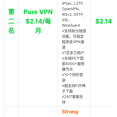
IPSec, L2TP,
OpenVPN,
第
Pure VPN
IKEv2, SSTP,
二
$2.14/每
SSL,
$2.14
WireGuard
名
月
√支持拆分隧道
功能，可指定
程序走VPN通
道
√1百多万用户
√全球65个国
家6000+服务
器节点
√10个同时登
录
√超支持P2P种
子下载
√24/7客服支
持
Strong