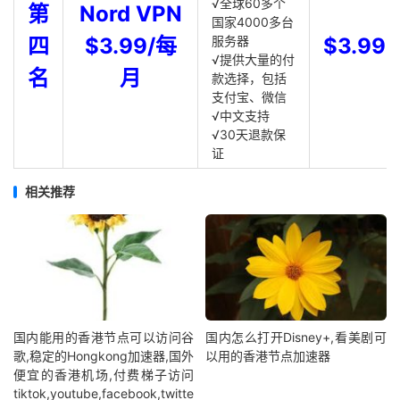
√全球60多个
第
Nord VPN
国家4000多台
四
$3.99/每
服务器
$3.99
√提供大量的付
名
月
款选择，包括
支付宝、微信
√中文支持
√30天退款保
证
相关推荐
国内能用的香港节点可以访问谷
国内怎么打开Disney+,看美剧可
歌,稳定的Hongkong加速器,国外
以用的香港节点加速器
便宜的香港机场,付费梯子访问
tiktok,youtube,facebook,twitte