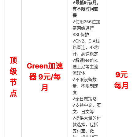
√最低9元/月，
有不限时间套
餐
√使用256位加
密网络进行
SSL保护
√CN2、CIA线
路直连，4K秒
开，高速稳定
顶
√解锁Netflix、
Green加速
迪士尼等主流
级
流媒体
9元
器 9元/每
√不限设备数
节
每月
量、不限制速
月
点
度
√无日志策略
√支持中文、英
文、日文等
√提供大量的付
款选择，包括
支付宝、微