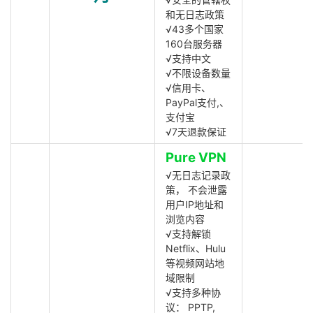
和无日志政策
√43多个国家
160台服务器
√支持中文
√不限设备数量
√信用卡、
PayPal支付,、
支付宝
√7天退款保证
Pure VPN
√无日志记录政
策， 不会泄露
用户IP地址和
浏览内容
√支持解锁
Netflix、Hulu
等视频网站地
域限制
√支持多种协
议： PPTP,