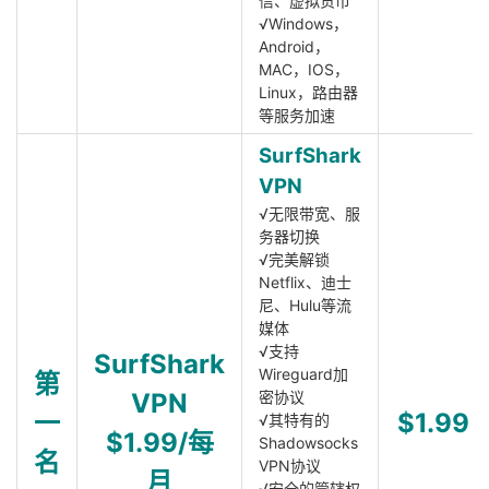
信、虚拟货币
√Windows，
Android，
MAC，IOS，
Linux，路由器
等服务加速
SurfShark
VPN
√无限带宽、服
务器切换
√完美解锁
Netflix、迪士
尼、Hulu等流
媒体
√支持
SurfShark
Wireguard加
第
VPN
密协议
一
$1.99
√其特有的
$1.99/每
Shadowsocks
名
VPN协议
月
√安全的管辖权