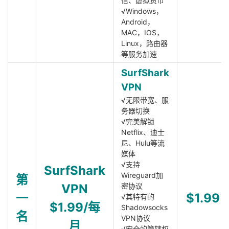
信、虚拟货币
√Windows，
Android，
MAC，IOS，
Linux，路由器
等服务加速
SurfShark
VPN
√无限带宽、服
务器切换
√完美解锁
Netflix、迪士
尼、Hulu等流
媒体
√支持
SurfShark
Wireguard加
第
VPN
密协议
一
$1.99
√其特有的
$1.99/每
Shadowsocks
名
VPN协议
月
√安全的管辖权