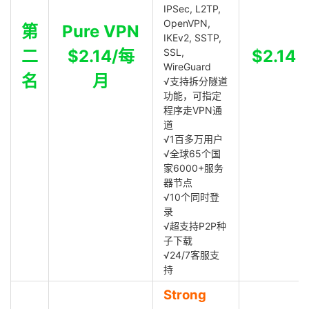
IPSec, L2TP,
OpenVPN,
第
Pure VPN
IKEv2, SSTP,
二
$2.14/每
SSL,
$2.14
WireGuard
名
月
√支持拆分隧道
功能，可指定
程序走VPN通
道
√1百多万用户
√全球65个国
家6000+服务
器节点
√10个同时登
录
√超支持P2P种
子下载
√24/7客服支
持
Strong