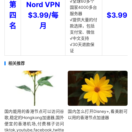
√全球60多个
第
Nord VPN
国家4000多台
四
$3.99/每
服务器
$3.99
√提供大量的付
名
月
款选择，包括
支付宝、微信
√中文支持
√30天退款保
证
相关推荐
国内能用的香港节点可以访问谷
国内怎么打开Disney+,看美剧可
歌,稳定的Hongkong加速器,国外
以用的香港节点加速器
便宜的香港机场,付费梯子访问
tiktok,youtube,facebook,twitte