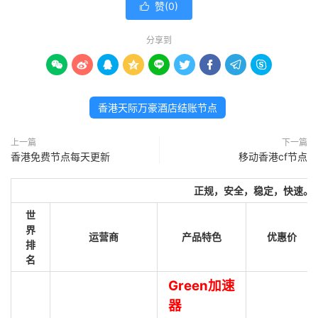
赞(
0
)

分享到









香港天际万豪酒店结账节点
上一篇
下一篇
香港免费节点每天更新
移动香港cf节点
正规，安全，稳定，快速。
世
界
运营商
产品特色
优惠价
排
名
Green加速
器