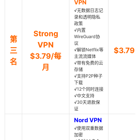
VPN
√无数据日志记
录和透明隐私
政策
√内置
Strong
WireGuard协
第
VPN
议
三
$3.79
√解锁Netflix等
$3.79/每
主流流媒体
名
√带有免费的云
月
存储
√支持P2P种子
下载
√12个同时连接
√中文支持
√30天退款保
证
Nord VPN
√使用双重数据
加密