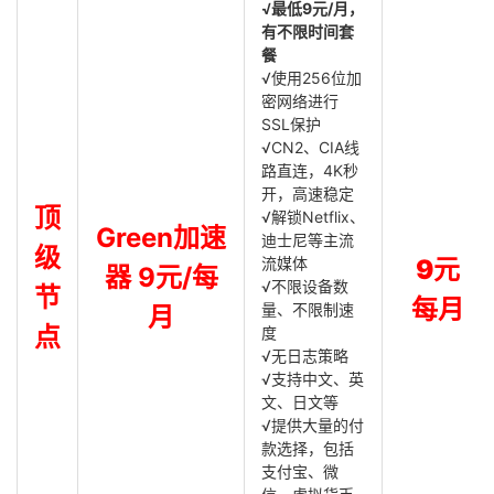
√最低9元/月，
有不限时间套
餐
√使用256位加
密网络进行
SSL保护
√CN2、CIA线
路直连，4K秒
开，高速稳定
顶
√解锁Netflix、
Green加速
迪士尼等主流
级
流媒体
9元
器 9元/每
√不限设备数
节
每月
量、不限制速
月
点
度
√无日志策略
√支持中文、英
文、日文等
√提供大量的付
款选择，包括
支付宝、微