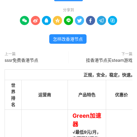
分享到









怎样改香港节点
上一篇
下一篇
sssr免费香港节点
挂香港节点买steam游戏
正规，安全，稳定，快速。
世
界
运营商
产品特色
优惠价
排
名
Green加速
器
√最低9元/月，