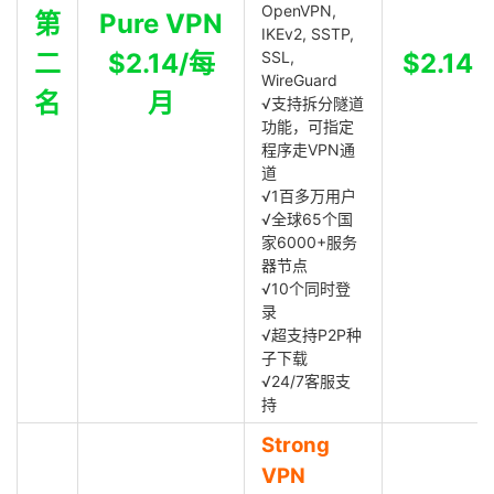
OpenVPN,
第
Pure VPN
IKEv2, SSTP,
二
$2.14/每
SSL,
$2.14
WireGuard
名
月
√支持拆分隧道
功能，可指定
程序走VPN通
道
√1百多万用户
√全球65个国
家6000+服务
器节点
√10个同时登
录
√超支持P2P种
子下载
√24/7客服支
持
Strong
VPN