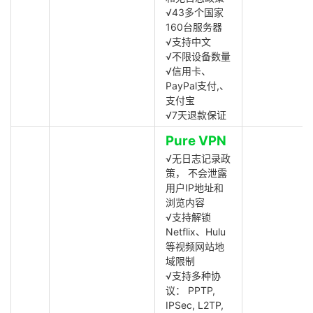
√43多个国家
160台服务器
√支持中文
√不限设备数量
√信用卡、
PayPal支付,、
支付宝
√7天退款保证
Pure VPN
√无日志记录政
策， 不会泄露
用户IP地址和
浏览内容
√支持解锁
Netflix、Hulu
等视频网站地
域限制
√支持多种协
议： PPTP,
IPSec, L2TP,