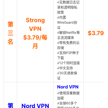
√无数据日志记
录和透明隐私
政策
√内置
Strong
WireGuard协
第
VPN
议
三
$3.79
√解锁Netflix等
$3.79/每
主流流媒体
名
√带有免费的云
月
存储
√支持P2P种子
下载
√12个同时连接
√中文支持
√30天退款保
证
Nord VPN
√使用双重数据
加密
√全球60多个
第
Nord VPN