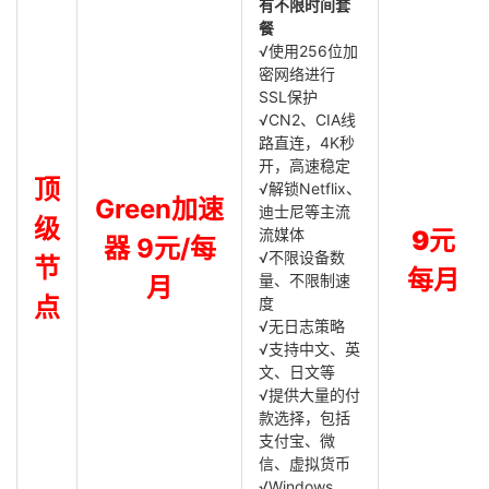
有不限时间套
餐
√使用256位加
密网络进行
SSL保护
√CN2、CIA线
路直连，4K秒
开，高速稳定
顶
√解锁Netflix、
Green加速
迪士尼等主流
级
流媒体
9元
器 9元/每
√不限设备数
节
每月
量、不限制速
月
点
度
√无日志策略
√支持中文、英
文、日文等
√提供大量的付
款选择，包括
支付宝、微
信、虚拟货币
√Windows，