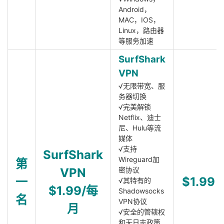
Android，
MAC，IOS，
Linux，路由器
等服务加速
SurfShark
VPN
√无限带宽、服
务器切换
√完美解锁
Netflix、迪士
尼、Hulu等流
媒体
√支持
SurfShark
Wireguard加
第
VPN
密协议
一
$1.99
√其特有的
$1.99/每
Shadowsocks
名
VPN协议
月
√安全的管辖权
和无日志政策