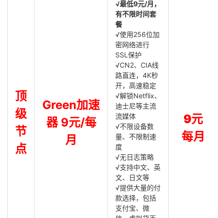
√最低9元/月，
有不限时间套
餐
√使用256位加
密网络进行
SSL保护
√CN2、CIA线
路直连，4K秒
开，高速稳定
顶
√解锁Netflix、
Green加速
迪士尼等主流
级
流媒体
9元
器 9元/每
√不限设备数
节
每月
量、不限制速
月
点
度
√无日志策略
√支持中文、英
文、日文等
√提供大量的付
款选择，包括
支付宝、微