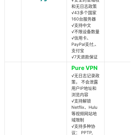
和无日志政策
√43多个国家
160台服务器
√支持中文
√不限设备数量
√信用卡、
PayPal支付,、
支付宝
√7天退款保证
Pure VPN
√无日志记录政
策， 不会泄露
用户IP地址和
浏览内容
√支持解锁
Netflix、Hulu
等视频网站地
域限制
√支持多种协
议： PPTP,