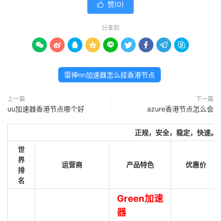
赞(
0
)

分享到









雷神nn加速器怎么挂香港节点
上一篇
下一篇
uu加速器香港节点哪个好
azure香港节点怎么会
正规，安全，稳定，快速。
世
界
运营商
产品特色
优惠价
排
名
Green加速
器