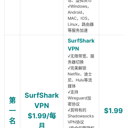
信、虚拟货币
√Windows，
Android，
MAC，IOS，
Linux，路由器
等服务加速
SurfShark
VPN
√无限带宽、服
务器切换
√完美解锁
Netflix、迪士
尼、Hulu等流
媒体
√支持
SurfShark
Wireguard加
第
VPN
密协议
一
$1.99
√其特有的
$1.99/每
Shadowsocks
名
VPN协议
月
√安全的管辖权