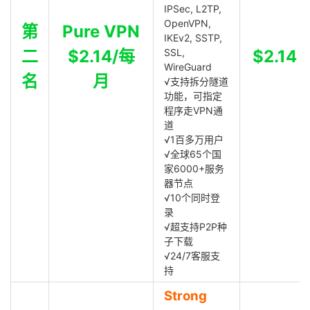
IPSec, L2TP,
OpenVPN,
第
Pure VPN
IKEv2, SSTP,
二
$2.14/每
SSL,
$2.14
WireGuard
名
月
√支持拆分隧道
功能，可指定
程序走VPN通
道
√1百多万用户
√全球65个国
家6000+服务
器节点
√10个同时登
录
√超支持P2P种
子下载
√24/7客服支
持
Strong