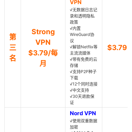
VPN
√无数据日志记
录和透明隐私
政策
√内置
Strong
WireGuard协
第
VPN
议
三
$3.79
√解锁Netflix等
$3.79/每
主流流媒体
名
√带有免费的云
月
存储
√支持P2P种子
下载
√12个同时连接
√中文支持
√30天退款保
证
Nord VPN
√使用双重数据
加密