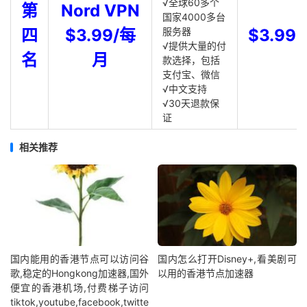
√全球60多个
第
Nord VPN
国家4000多台
四
$3.99/每
服务器
$3.99
√提供大量的付
名
月
款选择，包括
支付宝、微信
√中文支持
√30天退款保
证
相关推荐
国内能用的香港节点可以访问谷
国内怎么打开Disney+,看美剧可
歌,稳定的Hongkong加速器,国外
以用的香港节点加速器
便宜的香港机场,付费梯子访问
tiktok,youtube,facebook,twitte