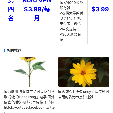
第
Nord VPN
国家4000多台
四
$3.99/每
服务器
$3.99
√提供大量的付
名
月
款选择，包括
支付宝、微信
√中文支持
√30天退款保
证
相关推荐
国内能用的香港节点可以访问谷
国内怎么打开Disney+,看美剧可
歌,稳定的Hongkong加速器,国外
以用的香港节点加速器
便宜的香港机场,付费梯子访问
tiktok,youtube,facebook,twitte
r