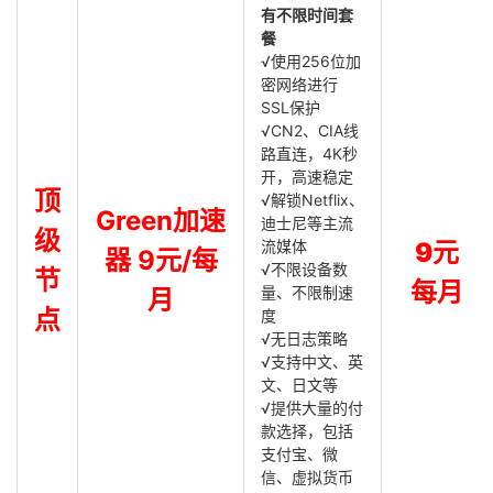
有不限时间套
餐
√使用256位加
密网络进行
SSL保护
√CN2、CIA线
路直连，4K秒
开，高速稳定
顶
√解锁Netflix、
Green加速
迪士尼等主流
级
流媒体
9元
器 9元/每
√不限设备数
节
每月
量、不限制速
月
点
度
√无日志策略
√支持中文、英
文、日文等
√提供大量的付
款选择，包括
支付宝、微
信、虚拟货币