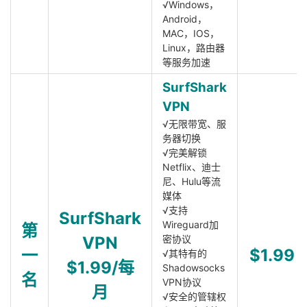
√Windows，
Android，
MAC，IOS，
Linux，路由器
等服务加速
SurfShark
VPN
√无限带宽、服
务器切换
√完美解锁
Netflix、迪士
尼、Hulu等流
媒体
√支持
SurfShark
Wireguard加
第
VPN
密协议
一
$1.99
√其特有的
$1.99/每
Shadowsocks
名
VPN协议
月
√安全的管辖权