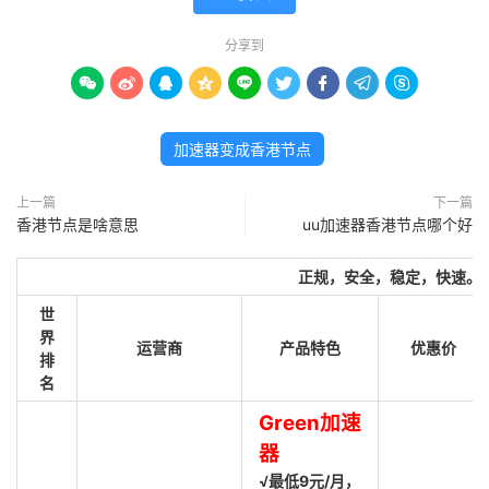
分享到









加速器变成香港节点
上一篇
下一篇
香港节点是啥意思
uu加速器香港节点哪个好
正规，安全，稳定，快速。
世
界
运营商
产品特色
优惠价
排
名
Green加速
器
√最低9元/月，