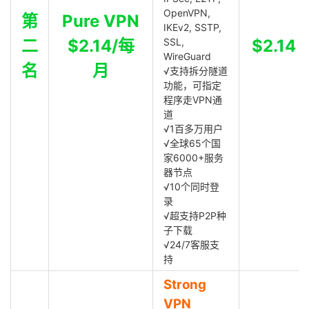
OpenVPN,
第
Pure VPN
IKEv2, SSTP,
二
$2.14/每
SSL,
$2.14
WireGuard
名
月
√支持拆分隧道
功能，可指定
程序走VPN通
道
√1百多万用户
√全球65个国
家6000+服务
器节点
√10个同时登
录
√超支持P2P种
子下载
√24/7客服支
持
Strong
VPN