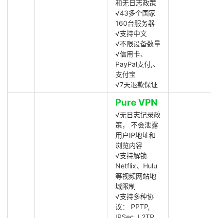
和无日志政策
√43多个国家
160台服务器
√支持中文
√不限设备数量
√信用卡、
PayPal支付,、
支付宝
√7天退款保证
Pure VPN
√无日志记录政
策， 不会泄露
用户IP地址和
浏览内容
√支持解锁
Netflix、Hulu
等视频网站地
域限制
√支持多种协
议： PPTP,
IPSec, L2TP,