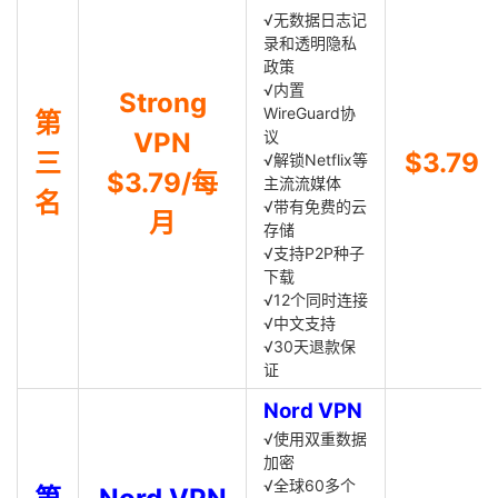
√无数据日志记
录和透明隐私
政策
√内置
Strong
WireGuard协
第
VPN
议
三
$3.79
√解锁Netflix等
$3.79/每
主流流媒体
名
√带有免费的云
月
存储
√支持P2P种子
下载
√12个同时连接
√中文支持
√30天退款保
证
Nord VPN
√使用双重数据
加密
√全球60多个