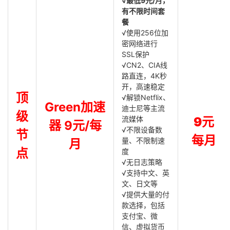
√最低9元/月，
有不限时间套
餐
√使用256位加
密网络进行
SSL保护
√CN2、CIA线
路直连，4K秒
开，高速稳定
顶
√解锁Netflix、
Green加速
迪士尼等主流
级
流媒体
9元
器 9元/每
√不限设备数
节
每月
量、不限制速
月
点
度
√无日志策略
√支持中文、英
文、日文等
√提供大量的付
款选择，包括
支付宝、微
信、虚拟货币