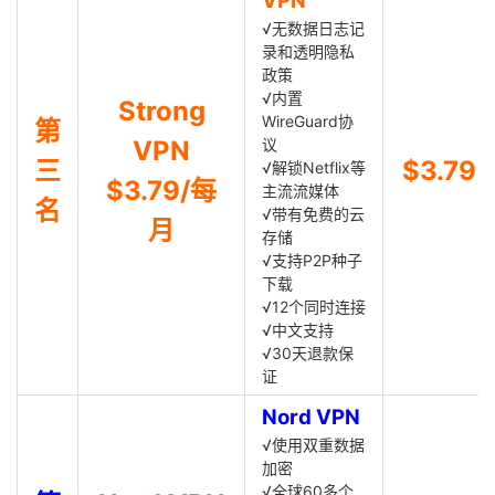
VPN
√无数据日志记
录和透明隐私
政策
√内置
Strong
WireGuard协
第
VPN
议
三
$3.79
√解锁Netflix等
$3.79/每
主流流媒体
名
√带有免费的云
月
存储
√支持P2P种子
下载
√12个同时连接
√中文支持
√30天退款保
证
Nord VPN
√使用双重数据
加密
√全球60多个