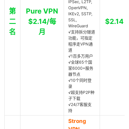
IPSec, L2TP,
OpenVPN,
第
Pure VPN
IKEv2, SSTP,
二
$2.14/每
SSL,
$2.14
WireGuard
名
月
√支持拆分隧道
功能，可指定
程序走VPN通
道
√1百多万用户
√全球65个国
家6000+服务
器节点
√10个同时登
录
√超支持P2P种
子下载
√24/7客服支
持
Strong