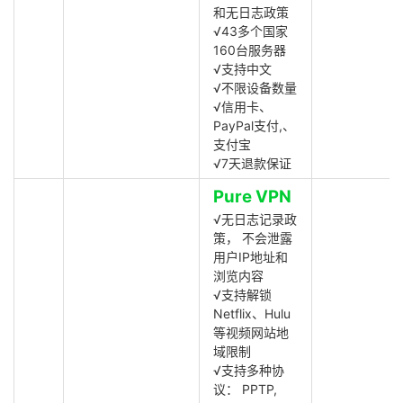
和无日志政策
√43多个国家
160台服务器
√支持中文
√不限设备数量
√信用卡、
PayPal支付,、
支付宝
√7天退款保证
Pure VPN
√无日志记录政
策， 不会泄露
用户IP地址和
浏览内容
√支持解锁
Netflix、Hulu
等视频网站地
域限制
√支持多种协
议： PPTP,