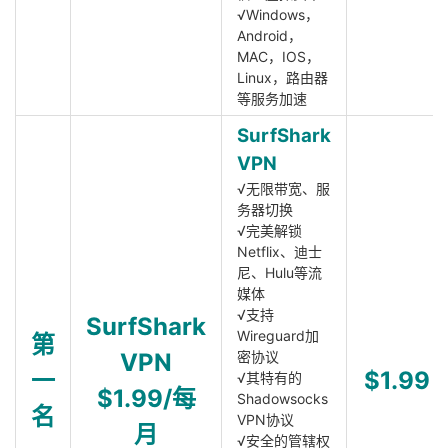
√Windows，
Android，
MAC，IOS，
Linux，路由器
等服务加速
SurfShark
VPN
√无限带宽、服
务器切换
√完美解锁
Netflix、迪士
尼、Hulu等流
媒体
√支持
SurfShark
Wireguard加
第
VPN
密协议
一
$1.99
√其特有的
$1.99/每
Shadowsocks
名
VPN协议
月
√安全的管辖权