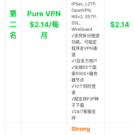
IPSec, L2TP,
OpenVPN,
第
Pure VPN
IKEv2, SSTP,
二
$2.14/每
SSL,
$2.14
WireGuard
名
月
√支持拆分隧道
功能，可指定
程序走VPN通
道
√1百多万用户
√全球65个国
家6000+服务
器节点
√10个同时登
录
√超支持P2P种
子下载
√24/7客服支
持
Strong