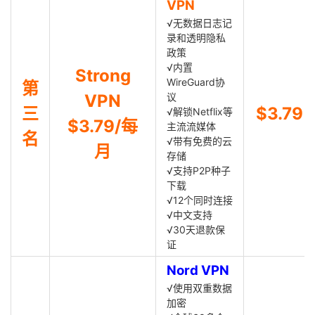
VPN
√无数据日志记
录和透明隐私
政策
√内置
Strong
WireGuard协
第
VPN
议
三
$3.79
√解锁Netflix等
$3.79/每
主流流媒体
名
√带有免费的云
月
存储
√支持P2P种子
下载
√12个同时连接
√中文支持
√30天退款保
证
Nord VPN
√使用双重数据
加密