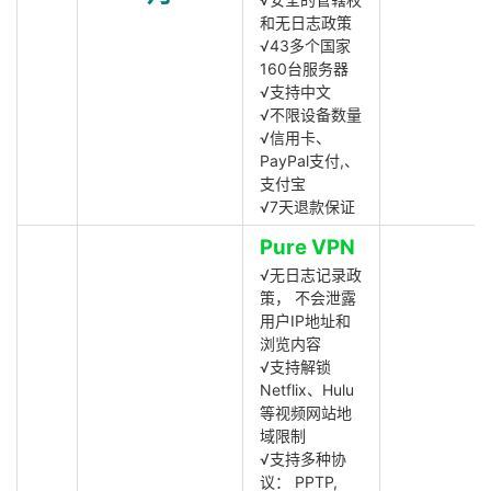
和无日志政策
√43多个国家
160台服务器
√支持中文
√不限设备数量
√信用卡、
PayPal支付,、
支付宝
√7天退款保证
Pure VPN
√无日志记录政
策， 不会泄露
用户IP地址和
浏览内容
√支持解锁
Netflix、Hulu
等视频网站地
域限制
√支持多种协
议： PPTP,