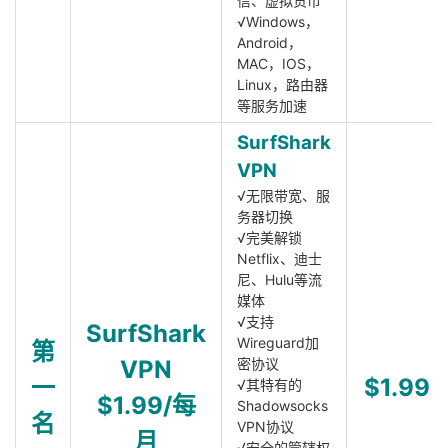
信、虚拟货币
√Windows，
Android，
MAC，IOS，
Linux，路由器
等服务加速
SurfShark
VPN
√无限带宽、服
务器切换
√完美解锁
Netflix、迪士
尼、Hulu等流
媒体
√支持
SurfShark
Wireguard加
第
VPN
密协议
一
$1.99
√其特有的
$1.99/每
Shadowsocks
名
VPN协议
月
√安全的管辖权