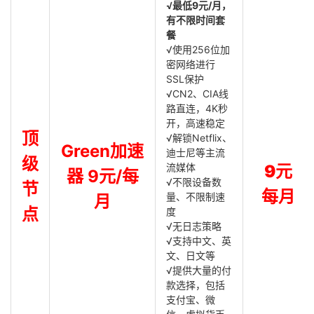
√最低9元/月，
有不限时间套
餐
√使用256位加
密网络进行
SSL保护
√CN2、CIA线
路直连，4K秒
开，高速稳定
顶
√解锁Netflix、
Green加速
迪士尼等主流
级
流媒体
9元
器 9元/每
√不限设备数
节
每月
量、不限制速
月
点
度
√无日志策略
√支持中文、英
文、日文等
√提供大量的付
款选择，包括
支付宝、微