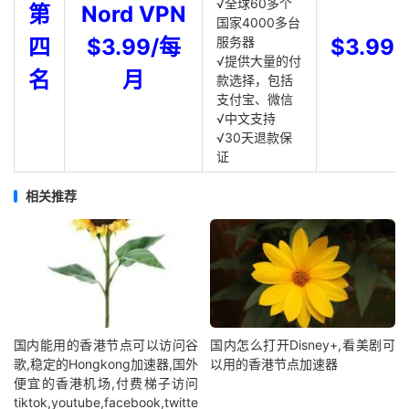
√全球60多个
第
Nord VPN
国家4000多台
四
$3.99/每
服务器
$3.99
√提供大量的付
名
月
款选择，包括
支付宝、微信
√中文支持
√30天退款保
证
相关推荐
国内能用的香港节点可以访问谷
国内怎么打开Disney+,看美剧可
歌,稳定的Hongkong加速器,国外
以用的香港节点加速器
便宜的香港机场,付费梯子访问
tiktok,youtube,facebook,twitte