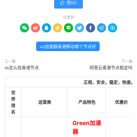
赞(
0
)

分享到









uu加速器香港移动哪个节点好
上一篇
下一篇
ss怎么挂香港节点
阿里云香港节点稳定吗
正规，安全，稳定，快速。
世
界
运营商
产品特色
优惠价
排
名
Green加速
器