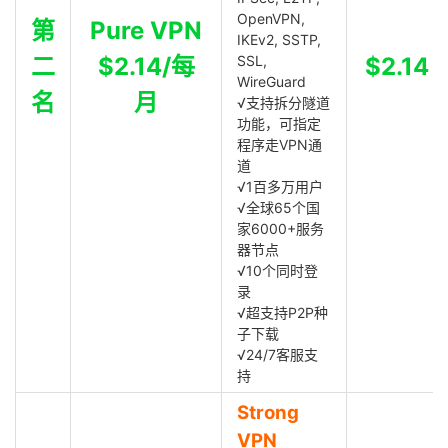
OpenVPN,
第
Pure VPN
IKEv2, SSTP,
二
$2.14/每
SSL,
$2.14
WireGuard
名
月
√支持拆分隧道
功能，可指定
程序走VPN通
道
√1百多万用户
√全球65个国
家6000+服务
器节点
√10个同时登
录
√超支持P2P种
子下载
√24/7客服支
持
Strong
VPN