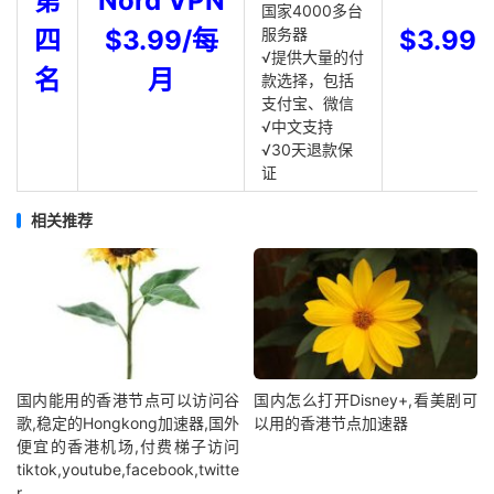
第
Nord VPN
国家4000多台
四
$3.99/每
服务器
$3.99
√提供大量的付
名
月
款选择，包括
支付宝、微信
√中文支持
√30天退款保
证
相关推荐
国内能用的香港节点可以访问谷
国内怎么打开Disney+,看美剧可
歌,稳定的Hongkong加速器,国外
以用的香港节点加速器
便宜的香港机场,付费梯子访问
tiktok,youtube,facebook,twitte
r