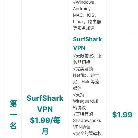
√Windows，
Android，
MAC，IOS，
Linux，路由器
等服务加速
SurfShark
VPN
√无限带宽、服
务器切换
√完美解锁
Netflix、迪士
尼、Hulu等流
媒体
√支持
SurfShark
Wireguard加
第
VPN
密协议
一
$1.99
√其特有的
$1.99/每
Shadowsocks
名
VPN协议
月
√安全的管辖权