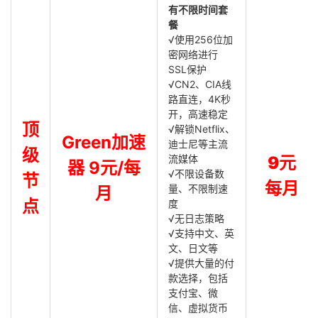
有不限时间套
餐
√使用256位加
密网络进行
SSL保护
√CN2、CIA线
路直连，4K秒
开，高速稳定
顶
√解锁Netflix、
Green加速
迪士尼等主流
级
流媒体
9元
器 9元/每
√不限设备数
节
每月
量、不限制速
月
点
度
√无日志策略
√支持中文、英
文、日文等
√提供大量的付
款选择，包括
支付宝、微
信、虚拟货币