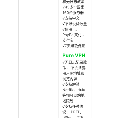
和无日志政策
√43多个国家
160台服务器
√支持中文
√不限设备数量
√信用卡、
PayPal支付,、
支付宝
√7天退款保证
Pure VPN
√无日志记录政
策， 不会泄露
用户IP地址和
浏览内容
√支持解锁
Netflix、Hulu
等视频网站地
域限制
√支持多种协
议： PPTP,
IPSec, L2TP,