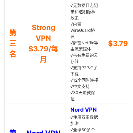
√无数据日志记
录和透明隐私
政策
√内置
Strong
WireGuard协
第
VPN
议
三
$3.79
√解锁Netflix等
$3.79/每
主流流媒体
名
√带有免费的云
月
存储
√支持P2P种子
下载
√12个同时连接
√中文支持
√30天退款保
证
Nord VPN
√使用双重数据
加密
√全球60多个