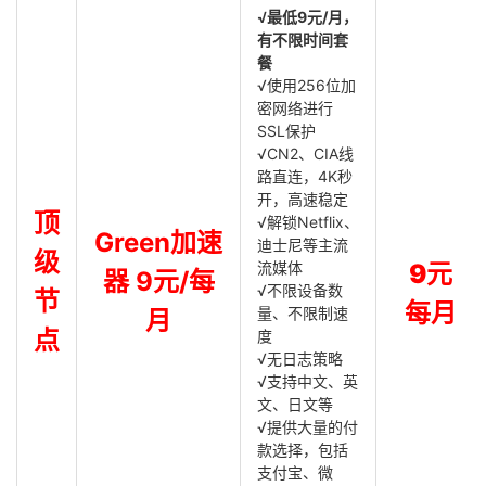
√最低9元/月，
有不限时间套
餐
√使用256位加
密网络进行
SSL保护
√CN2、CIA线
路直连，4K秒
开，高速稳定
顶
√解锁Netflix、
Green加速
迪士尼等主流
级
流媒体
9元
器 9元/每
√不限设备数
节
每月
量、不限制速
月
点
度
√无日志策略
√支持中文、英
文、日文等
√提供大量的付
款选择，包括
支付宝、微