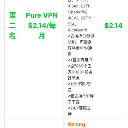
IPSec, L2TP,
OpenVPN,
第
Pure VPN
IKEv2, SSTP,
二
$2.14/每
SSL,
$2.14
WireGuard
名
月
√支持拆分隧道
功能，可指定
程序走VPN通
道
√1百多万用户
√全球65个国
家6000+服务
器节点
√10个同时登
录
√超支持P2P种
子下载
√24/7客服支
持
Strong