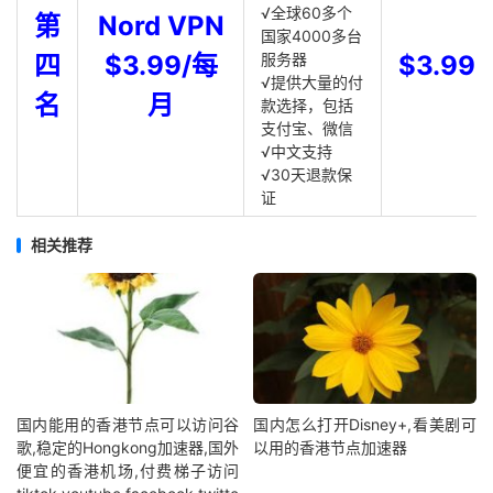
√全球60多个
第
Nord VPN
国家4000多台
四
$3.99/每
服务器
$3.99
√提供大量的付
名
月
款选择，包括
支付宝、微信
√中文支持
√30天退款保
证
相关推荐
国内能用的香港节点可以访问谷
国内怎么打开Disney+,看美剧可
歌,稳定的Hongkong加速器,国外
以用的香港节点加速器
便宜的香港机场,付费梯子访问