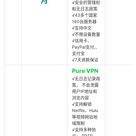
月
√安全的管辖权
和无日志政策
√43多个国家
160台服务器
√支持中文
√不限设备数量
√信用卡、
PayPal支付,、
支付宝
√7天退款保证
Pure VPN
√无日志记录政
策， 不会泄露
用户IP地址和
浏览内容
√支持解锁
Netflix、Hulu
等视频网站地
域限制
√支持多种协
议： PPTP,