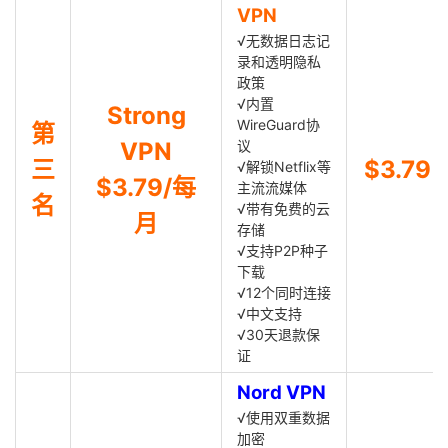
VPN
√无数据日志记
录和透明隐私
政策
√内置
Strong
WireGuard协
第
VPN
议
三
$3.79
√解锁Netflix等
$3.79/每
主流流媒体
名
√带有免费的云
月
存储
√支持P2P种子
下载
√12个同时连接
√中文支持
√30天退款保
证
Nord VPN
√使用双重数据
加密