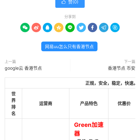
赞(
0
)

分享到









网易uu怎么只有香港节点
上一篇
下一篇
google云 香港节点
香港节点 币安
正规，安全，稳定，快速。
世
界
运营商
产品特色
优惠价
排
名
Green加速
器