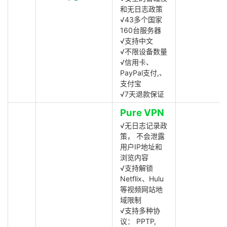
和无日志政策
√43多个国家
160台服务器
√支持中文
√不限设备数量
√信用卡、
PayPal支付,、
支付宝
√7天退款保证
Pure VPN
√无日志记录政
策， 不会泄露
用户IP地址和
浏览内容
√支持解锁
Netflix、Hulu
等视频网站地
域限制
√支持多种协
议： PPTP,