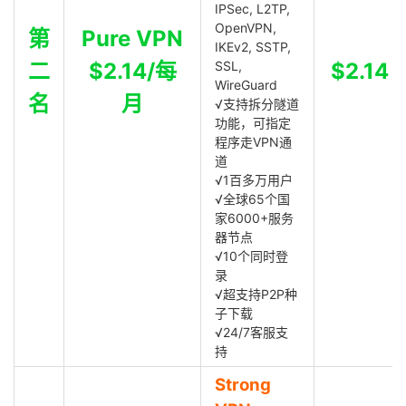
IPSec, L2TP,
OpenVPN,
第
Pure VPN
IKEv2, SSTP,
二
$2.14/每
SSL,
$2.14
WireGuard
名
月
√支持拆分隧道
功能，可指定
程序走VPN通
道
√1百多万用户
√全球65个国
家6000+服务
器节点
√10个同时登
录
√超支持P2P种
子下载
√24/7客服支
持
Strong