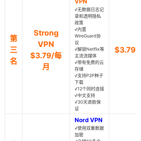
VPN
√无数据日志记
录和透明隐私
政策
√内置
Strong
WireGuard协
第
VPN
议
三
$3.79
√解锁Netflix等
$3.79/每
主流流媒体
名
√带有免费的云
月
存储
√支持P2P种子
下载
√12个同时连接
√中文支持
√30天退款保
证
Nord VPN
√使用双重数据
加密