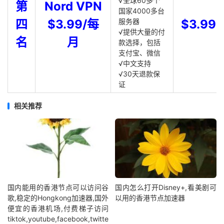
√全球60多个
第
Nord VPN
国家4000多台
四
$3.99/每
服务器
$3.99
√提供大量的付
名
月
款选择，包括
支付宝、微信
√中文支持
√30天退款保
证
相关推荐
国内能用的香港节点可以访问谷
国内怎么打开Disney+,看美剧可
歌,稳定的Hongkong加速器,国外
以用的香港节点加速器
便宜的香港机场,付费梯子访问
tiktok,youtube,facebook,twitte