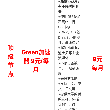
√最低9元/月，
有不限时间套
餐
√使用256位加
密网络进行
SSL保护
√CN2、CIA线
路直连，4K秒
开，高速稳定
顶
√解锁Netflix、
Green加速
迪士尼等主流
级
流媒体
9元
器 9元/每
√不限设备数
节
每月
量、不限制速
月
点
度
√无日志策略
√支持中文、英
文、日文等
√提供大量的付
款选择，包括
支付宝、微
信、虚拟货币