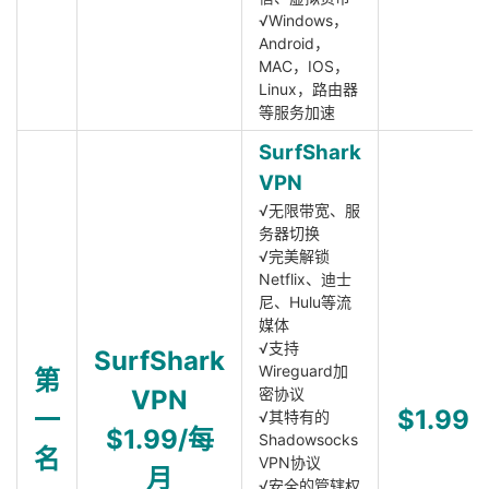
√Windows，
Android，
MAC，IOS，
Linux，路由器
等服务加速
SurfShark
VPN
√无限带宽、服
务器切换
√完美解锁
Netflix、迪士
尼、Hulu等流
媒体
√支持
SurfShark
Wireguard加
第
VPN
密协议
一
$1.99
√其特有的
$1.99/每
Shadowsocks
名
VPN协议
月
√安全的管辖权