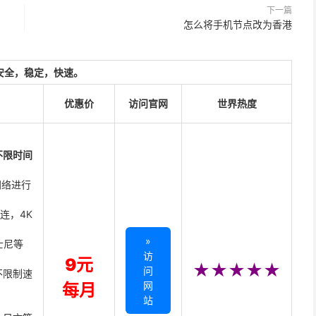
下一篇
怎么将手机节点改为香港
安全，稳定，快速。
优惠价
访问官网
世界热度
不限时间
网络进行
直连，4K
»
迪士尼等
访
9元
★★★★★
问
不限制速
网
每月
站