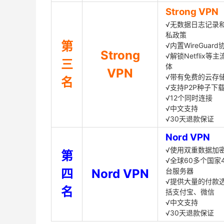
Strong VPN
√无数据日志记录
私政策
第
√内置WireGuard
Strong
√解锁Netflix等
三
体
VPN
√带有免费的云存
名
√支持P2P种子下
√12个同时连接
√中文支持
√30天退款保证
Nord VPN
√使用双重数据加
第
√全球60多个国家4
四
Nord VPN
台服务器
√提供大量的付款
名
括支付宝、微信
√中文支持
√30天退款保证