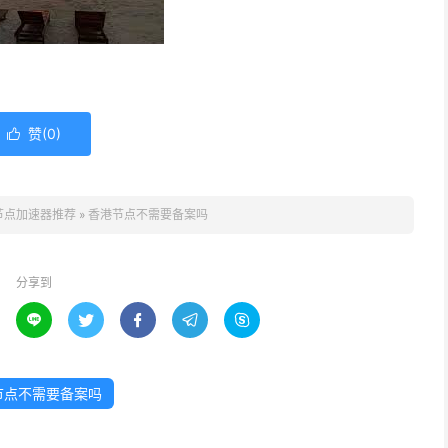
赞(
0
)

节点加速器推荐
»
香港节点不需要备案吗
分享到





节点不需要备案吗