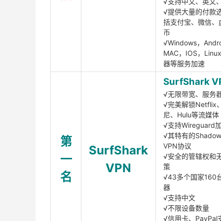
√支持中文、英文
√提供大量的付款
括支付宝、微信、
币
√Windows，Andr
MAC，IOS，Lin
器等服务加速
SurfShark V
√无限带宽、服务
√完美解锁Netfli
尼、Hulu等流媒体
√支持Wireguar
√其特有的Shadows
第
VPN协议
SurfShark
一
√安全的管辖权和
VPN
策
名
√43多个国家160
器
√支持中文
√不限设备数量
√信用卡、PayPal