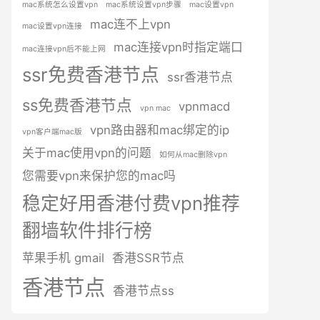
mac系统怎么设置vpn
mac系统设置vpn步骤
mac设置vpn
mac连不上vpn
mac设置vpn连接
mac连接vpn时指定端口
mac连接vpn后不能上网
ssr免费香港节点
ssr香港节点
ss免费香港节点
vpnmacd
vpn mac
vpn路由器和mac绑定的ip
vpn客户端mac版
关于mac使用vpn的问题
如何从mac删除vpn
您需要vpn来保护您的mac吗
稳定好用香港付费vpn推荐
翻墙软件排行榜
苹果手机 gmail
香港SSR节点
香港节点
香港节点ss