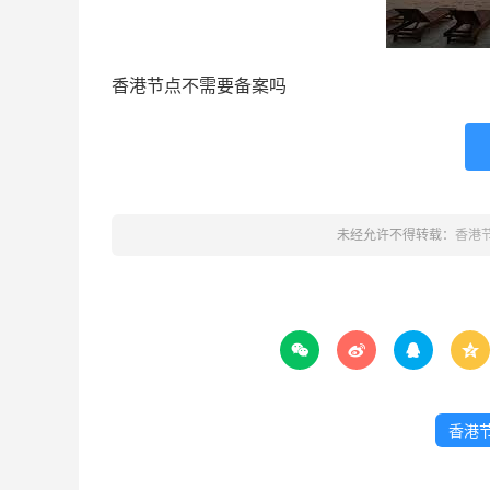
香港节点不需要备案吗
未经允许不得转载：
香港




香港