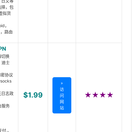
、日文等
选择，包
虚拟货
oid，
ux，路由
PN
器切换
x、迪士
d加密协议
ocks
»
访
无日志政
$1.99
★★★★
问
网
台服务
站
支付,、