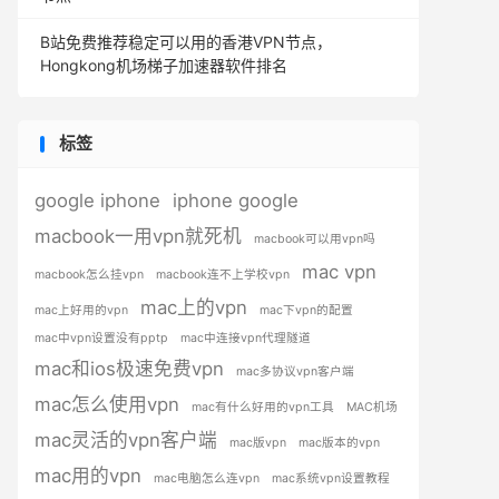
B站免费推荐稳定可以用的香港VPN节点，
Hongkong机场梯子加速器软件排名
标签
google iphone
iphone google
macbook一用vpn就死机
macbook可以用vpn吗
mac vpn
macbook怎么挂vpn
macbook连不上学校vpn
mac上的vpn
mac上好用的vpn
mac下vpn的配置
mac中vpn设置没有pptp
mac中连接vpn代理隧道
mac和ios极速免费vpn
mac多协议vpn客户端
mac怎么使用vpn
mac有什么好用的vpn工具
MAC机场
mac灵活的vpn客户端
mac版vpn
mac版本的vpn
mac用的vpn
mac电脑怎么连vpn
mac系统vpn设置教程