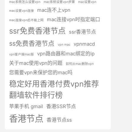
mac系统怎么设置vpn
mac系统设置vpn步骤
mac设置vpn
mac连不上vpn
mac设置vpn连接
mac连接vpn时指定端口
mac连接vpn后不能上网
ssr免费香港节点
ssr香港节点
ss免费香港节点
vpnmacd
vpn mac
vpn路由器和mac绑定的ip
vpn客户端mac版
关于mac使用vpn的问题
如何从mac删除vpn
您需要vpn来保护您的mac吗
稳定好用香港付费vpn推荐
翻墙软件排行榜
苹果手机 gmail
香港SSR节点
香港节点
香港节点ss