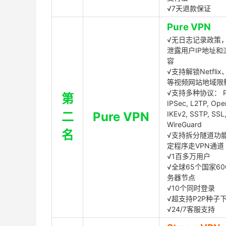
√7天退款保证
Pure VPN
√无日志记录政策，
泄露用户IP地址和
容
√支持解锁Netflix、
等视频网站地域限
√支持多种协议： P
第
IPSec, L2TP, Op
二
Pure VPN
IKEv2, SSTP, SSL
WireGuard
名
√支持拆分隧道功
定程序走VPN通道
√1百多万用户
√全球65个国家60
务器节点
√10个同时登录
√超支持P2P种子
√24/7客服支持