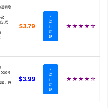
和透明隐
»
协议
访
主流流媒
$3.79
★★★★☆
问
网
储
站
载
密
»
000多
访
$3.99
★★★★☆
问
选择，包
网
站