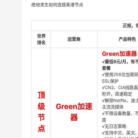
绝地求生如何连接香港节点
正规，
世界
运营商
产品特色
排名
Green加速器
√最低9元/月，有
套餐
√使用256位加密
SSL保护
√CN2、CIA线路
顶
秒开，高速稳定
√解锁Netflix、
级
Green加速
主流流媒体
√不限设备数量、
节
器
度
√无日志策略
点
√支持中文、英文