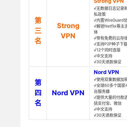
Strong VPN
√无数据日志记录
私政策
第
√内置WireGuard
Strong
√解锁Netflix等
三
体
VPN
√带有免费的云存
名
√支持P2P种子下
√12个同时连接
√中文支持
√30天退款保证
Nord VPN
√使用双重数据加
第
√全球60多个国家4
四
Nord VPN
台服务器
√提供大量的付款
名
括支付宝、微信
√中文支持
√30天退款保证