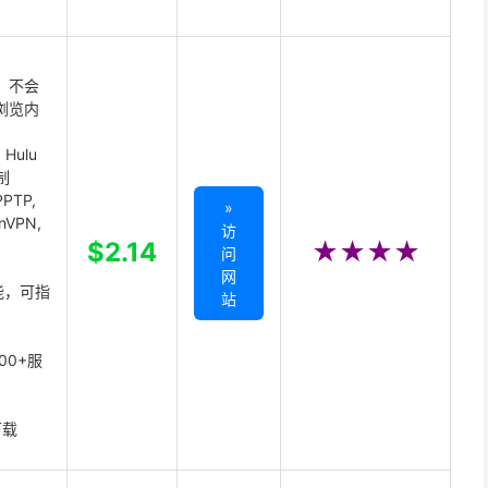
 不会
浏览内
Hulu
制
PTP,
»
enVPN,
访
,
$2.14
★★★★
问
网
能，可指
站
00+服
下载