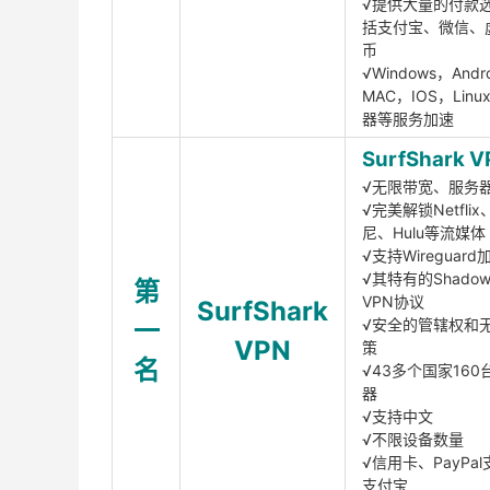
√提供大量的付款
括支付宝、微信、
币
√Windows，Andr
MAC，IOS，Lin
器等服务加速
SurfShark V
√无限带宽、服务
√完美解锁Netfli
尼、Hulu等流媒体
√支持Wireguar
√其特有的Shadows
第
VPN协议
SurfShark
一
√安全的管辖权和
VPN
策
名
√43多个国家160
器
√支持中文
√不限设备数量
√信用卡、PayPal
支付宝