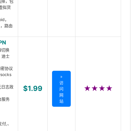
选择，包
虚拟货
oid，
ux，路由
PN
器切换
x、迪士
d加密协议
ocks
»
访
无日志政
$1.99
★★★★
问
网
台服务
站
支付,、