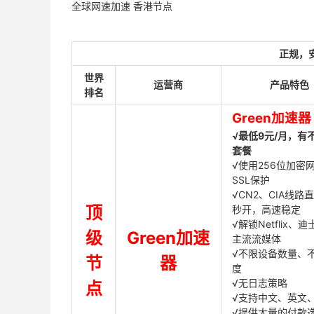
全球网速加速 香港节点
正规，
世界
运营商
产品特色
排名
Green加速器
√最低9元/月，有
套餐
√使用256位加密
SSL保护
√CN2、CIA线路
顶
秒开，高速稳定
√解锁Netflix、
级
Green加速
主流流媒体
√不限设备数量、
节
器
度
√无日志策略
点
√支持中文、英文
√提供大量的付款