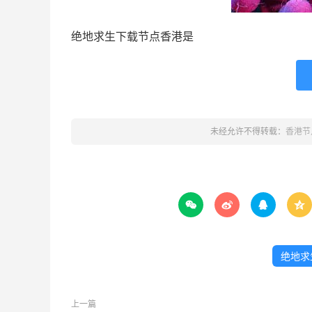
绝地求生下载节点香港是
未经允许不得转载：
香港节




绝地求
上一篇