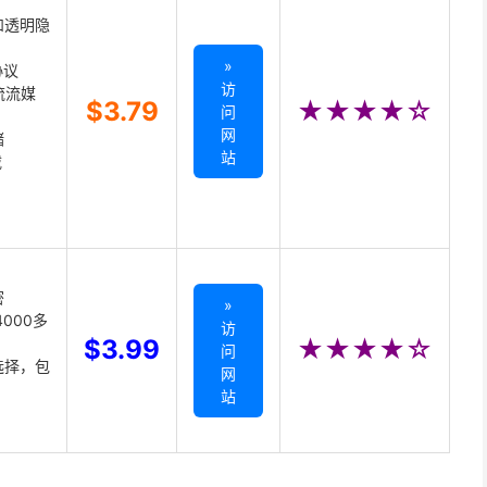
和透明隐
»
协议
访
主流流媒
$3.79
★★★★☆
问
网
储
站
载
密
»
000多
访
$3.99
★★★★☆
问
选择，包
网
站