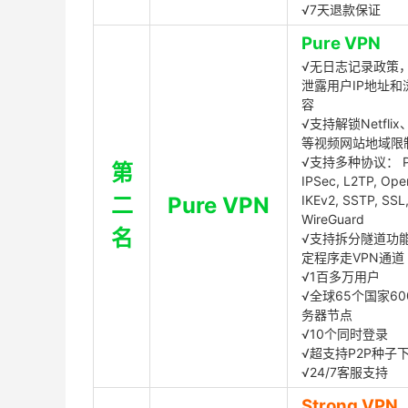
√7天退款保证
Pure VPN
√无日志记录政策，
泄露用户IP地址和
容
√支持解锁Netflix、
等视频网站地域限
√支持多种协议： P
第
IPSec, L2TP, Op
二
Pure VPN
IKEv2, SSTP, SSL
WireGuard
名
√支持拆分隧道功
定程序走VPN通道
√1百多万用户
√全球65个国家60
务器节点
√10个同时登录
√超支持P2P种子
√24/7客服支持
Strong VPN