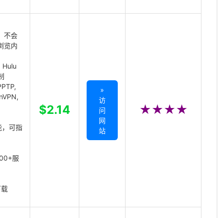
 不会
浏览内
Hulu
制
PTP,
»
enVPN,
访
,
$2.14
★★★★
问
网
能，可指
站
00+服
下载