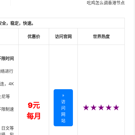
吃鸡怎么调香港节点
安全，稳定，快速。
优惠价
访问官网
世界热度
不限时间
网络进行
直连，4K
»
迪士尼等
访
9元
★★★★★
问
不限制速
网
每月
站
、日文等
选择，包