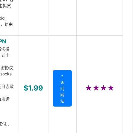
虚拟货
oid，
ux，路由
PN
器切换
x、迪士
d加密协议
ocks
»
访
无日志政
$1.99
★★★★
问
网
台服务
站
支付,、