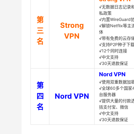
√无数据日志记录
私政策
第
√内置WireGuard
Strong
√解锁Netflix等
三
体
VPN
√带有免费的云存
名
√支持P2P种子下
√12个同时连接
√中文支持
√30天退款保证
Nord VPN
√使用双重数据加
第
√全球60多个国家4
四
Nord VPN
台服务器
√提供大量的付款
名
括支付宝、微信
√中文支持
√30天退款保证