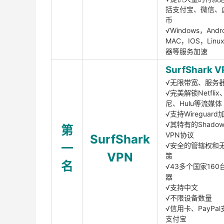
括支付宝、微信、
币
√Windows，Andr
MAC，IOS，Lin
器等服务加速
SurfShark V
√无限带宽、服务
√完美解锁Netfli
尼、Hulu等流媒体
√支持Wireguar
√其特有的Shadows
第
VPN协议
SurfShark
一
√安全的管辖权和
VPN
策
名
√43多个国家160
器
√支持中文
√不限设备数量
√信用卡、PayPal
支付宝