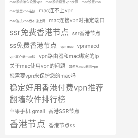
mac系统怎么设置vpn
mac系统设置vpn步骤
mac设置vpn
mac连不上vpn
mac设置vpn连接
mac连接vpn时指定端口
mac连接vpn后不能上网
ssr免费香港节点
ssr香港节点
ss免费香港节点
vpnmacd
vpn mac
vpn路由器和mac绑定的ip
vpn客户端mac版
关于mac使用vpn的问题
如何从mac删除vpn
您需要vpn来保护您的mac吗
稳定好用香港付费vpn推荐
翻墙软件排行榜
苹果手机 gmail
香港SSR节点
香港节点
香港节点ss