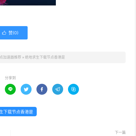
赞(
0
)

点加速器推荐
»
绝地求生下载节点香港是
分享到





生下载节点香港是
下一篇