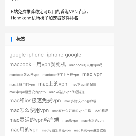
B站免费推荐稳定可以用的香港VPN节点，
Hongkong机场梯子加速器软件排名
标签
google iphone
iphone google
macbook一用vpn就死机
macbook可以用vpn吗
mac vpn
macbook怎么挂vpn
macbook连不上学校vpn
mac上的vpn
mac上好用的vpn
mac下vpn的配置
mac中vpn设置没有pptp
mac中连接vpn代理隧道
mac和ios极速免费vpn
mac多协议vpn客户端
mac怎么使用vpn
mac有什么好用的vpn工具
MAC机场
mac灵活的vpn客户端
mac版vpn
mac版本的vpn
mac用的vpn
mac电脑怎么连vpn
mac系统vpn设置教程