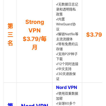
√无数据日志记
录和透明隐私
政策
√内置
Strong
WireGuard协
第
VPN
议
三
$3.79
√解锁Netflix等
$3.79/每
主流流媒体
名
√带有免费的云
月
存储
√支持P2P种子
下载
√12个同时连接
√中文支持
√30天退款保
证
Nord VPN
√使用双重数据
加密
√全球60多个