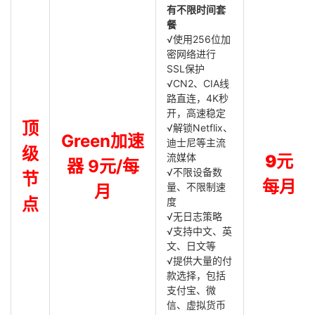
有不限时间套
餐
√使用256位加
密网络进行
SSL保护
√CN2、CIA线
路直连，4K秒
开，高速稳定
顶
√解锁Netflix、
Green加速
迪士尼等主流
级
流媒体
9元
器 9元/每
√不限设备数
节
每月
量、不限制速
月
点
度
√无日志策略
√支持中文、英
文、日文等
√提供大量的付
款选择，包括
支付宝、微
信、虚拟货币