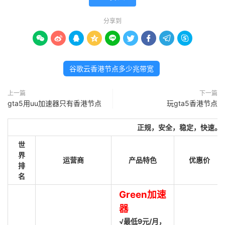
分享到









谷歌云香港节点多少兆带宽
上一篇
下一篇
gta5用uu加速器只有香港节点
玩gta5香港节点
正规，安全，稳定，快速。
世
界
运营商
产品特色
优惠价
排
名
Green加速
器
√最低9元/月，