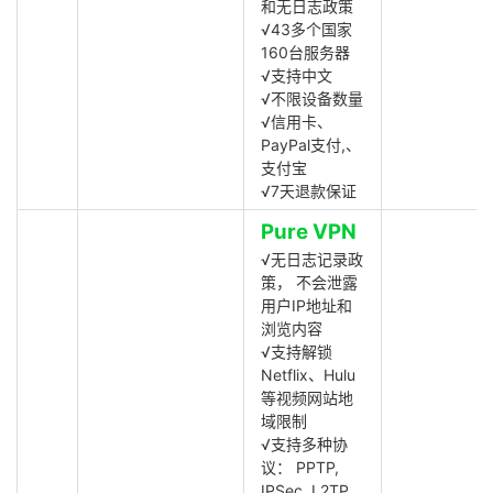
和无日志政策
√43多个国家
160台服务器
√支持中文
√不限设备数量
√信用卡、
PayPal支付,、
支付宝
√7天退款保证
Pure VPN
√无日志记录政
策， 不会泄露
用户IP地址和
浏览内容
√支持解锁
Netflix、Hulu
等视频网站地
域限制
√支持多种协
议： PPTP,
IPSec, L2TP,