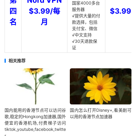
第
Nord VPN
国家4000多台
四
$3.99/每
服务器
$3.99
√提供大量的付
名
月
款选择，包括
支付宝、微信
√中文支持
√30天退款保
证
相关推荐
国内能用的香港节点可以访问谷
国内怎么打开Disney+,看美剧可
歌,稳定的Hongkong加速器,国外
以用的香港节点加速器
便宜的香港机场,付费梯子访问
tiktok,youtube,facebook,twitte
r