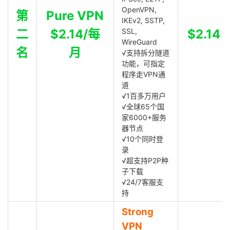
OpenVPN,
第
Pure VPN
IKEv2, SSTP,
二
$2.14/每
SSL,
$2.14
WireGuard
名
月
√支持拆分隧道
功能，可指定
程序走VPN通
道
√1百多万用户
√全球65个国
家6000+服务
器节点
√10个同时登
录
√超支持P2P种
子下载
√24/7客服支
持
Strong
VPN