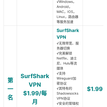
√Windows，
Android，
MAC，IOS，
Linux，路由器
等服务加速
SurfShark
VPN
√无限带宽、服
务器切换
√完美解锁
Netflix、迪士
尼、Hulu等流
媒体
√支持
SurfShark
Wireguard加
第
VPN
密协议
一
$1.99
√其特有的
$1.99/每
Shadowsocks
名
VPN协议
月
√安全的管辖权