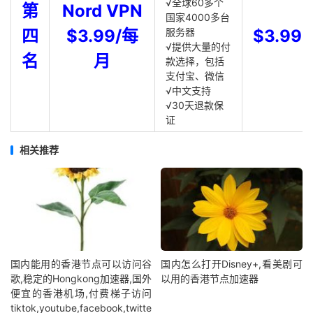
√全球60多个
第
Nord VPN
国家4000多台
四
$3.99/每
服务器
$3.99
√提供大量的付
名
月
款选择，包括
支付宝、微信
√中文支持
√30天退款保
证
相关推荐
国内能用的香港节点可以访问谷
国内怎么打开Disney+,看美剧可
歌,稳定的Hongkong加速器,国外
以用的香港节点加速器
便宜的香港机场,付费梯子访问
tiktok,youtube,facebook,twitte