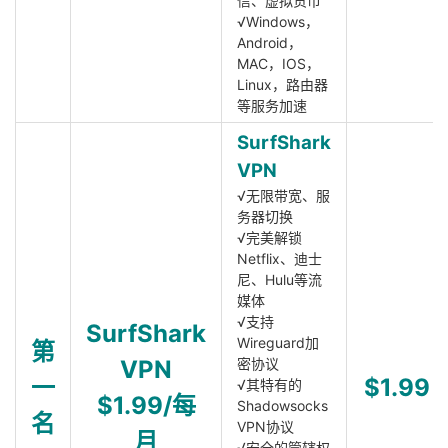
信、虚拟货币
√Windows，
Android，
MAC，IOS，
Linux，路由器
等服务加速
SurfShark
VPN
√无限带宽、服
务器切换
√完美解锁
Netflix、迪士
尼、Hulu等流
媒体
√支持
SurfShark
Wireguard加
第
VPN
密协议
一
$1.99
√其特有的
$1.99/每
Shadowsocks
名
VPN协议
月
√安全的管辖权