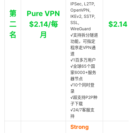
IPSec, L2TP,
OpenVPN,
第
Pure VPN
IKEv2, SSTP,
二
$2.14/每
SSL,
$2.14
WireGuard
名
月
√支持拆分隧道
功能，可指定
程序走VPN通
道
√1百多万用户
√全球65个国
家6000+服务
器节点
√10个同时登
录
√超支持P2P种
子下载
√24/7客服支
持
Strong