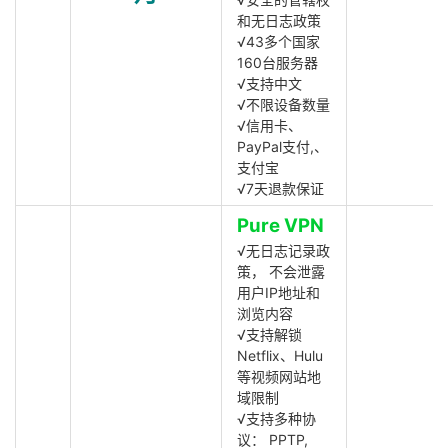
和无日志政策
√43多个国家
160台服务器
√支持中文
√不限设备数量
√信用卡、
PayPal支付,、
支付宝
√7天退款保证
Pure VPN
√无日志记录政
策， 不会泄露
用户IP地址和
浏览内容
√支持解锁
Netflix、Hulu
等视频网站地
域限制
√支持多种协
议： PPTP,