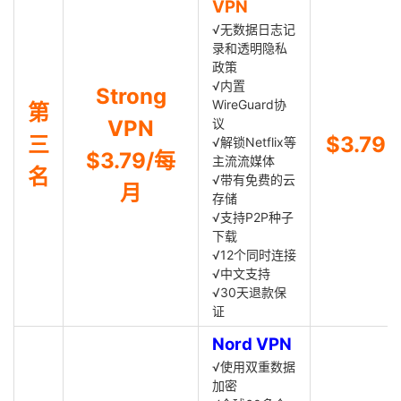
VPN
√无数据日志记
录和透明隐私
政策
√内置
Strong
WireGuard协
第
VPN
议
三
$3.79
√解锁Netflix等
$3.79/每
主流流媒体
名
√带有免费的云
月
存储
√支持P2P种子
下载
√12个同时连接
√中文支持
√30天退款保
证
Nord VPN
√使用双重数据
加密