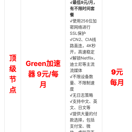
√最低9元/月，
有不限时间套
餐
√使用256位加
密网络进行
SSL保护
√CN2、CIA线
路直连，4K秒
开，高速稳定
顶
√解锁Netflix、
Green加速
迪士尼等主流
级
流媒体
9元
器 9元/每
√不限设备数
节
每月
量、不限制速
月
点
度
√无日志策略
√支持中文、英
文、日文等
√提供大量的付
款选择，包括
支付宝、微