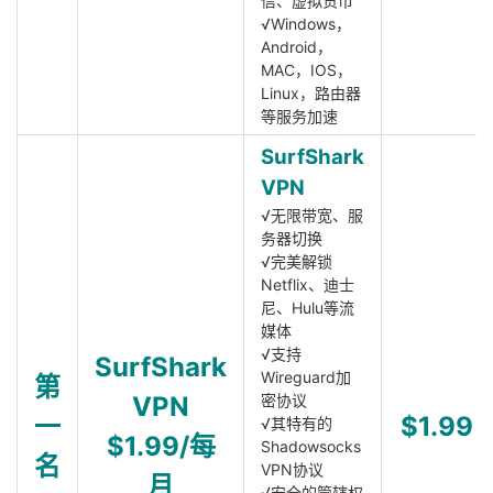
信、虚拟货币
√Windows，
Android，
MAC，IOS，
Linux，路由器
等服务加速
SurfShark
VPN
√无限带宽、服
务器切换
√完美解锁
Netflix、迪士
尼、Hulu等流
媒体
√支持
SurfShark
Wireguard加
第
VPN
密协议
一
$1.99
√其特有的
$1.99/每
Shadowsocks
名
VPN协议
月
√安全的管辖权