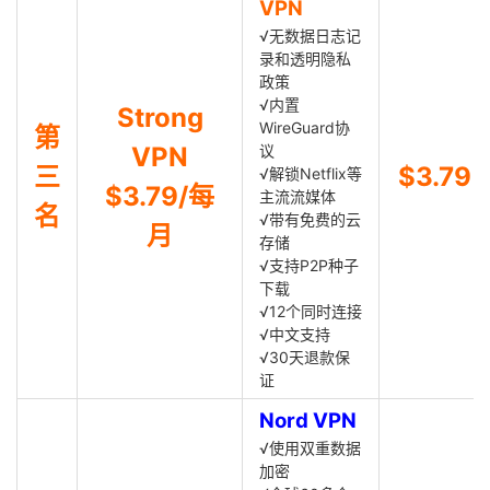
VPN
√无数据日志记
录和透明隐私
政策
√内置
Strong
WireGuard协
第
VPN
议
三
$3.79
√解锁Netflix等
$3.79/每
主流流媒体
名
√带有免费的云
月
存储
√支持P2P种子
下载
√12个同时连接
√中文支持
√30天退款保
证
Nord VPN
√使用双重数据
加密