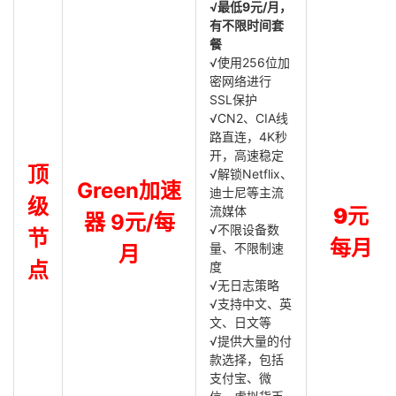
√最低9元/月，
有不限时间套
餐
√使用256位加
密网络进行
SSL保护
√CN2、CIA线
路直连，4K秒
开，高速稳定
顶
√解锁Netflix、
Green加速
迪士尼等主流
级
流媒体
9元
器 9元/每
√不限设备数
节
每月
量、不限制速
月
点
度
√无日志策略
√支持中文、英
文、日文等
√提供大量的付
款选择，包括
支付宝、微