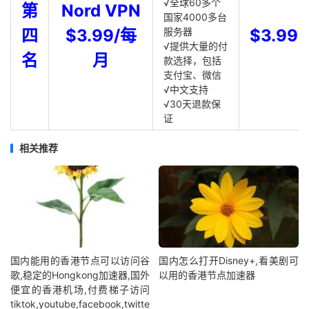
√全球60多个
第
Nord VPN
国家4000多台
四
$3.99/每
服务器
$3.99
√提供大量的付
名
月
款选择，包括
支付宝、微信
√中文支持
√30天退款保
证
相关推荐
国内能用的香港节点可以访问谷
国内怎么打开Disney+,看美剧可
歌,稳定的Hongkong加速器,国外
以用的香港节点加速器
便宜的香港机场,付费梯子访问
tiktok,youtube,facebook,twitte