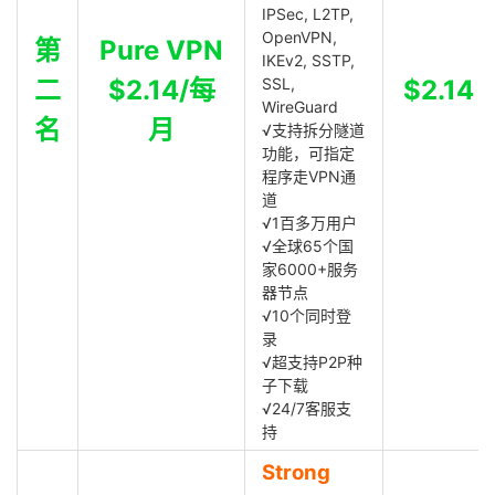
IPSec, L2TP,
OpenVPN,
第
Pure VPN
IKEv2, SSTP,
二
$2.14/每
SSL,
$2.14
WireGuard
名
月
√支持拆分隧道
功能，可指定
程序走VPN通
道
√1百多万用户
√全球65个国
家6000+服务
器节点
√10个同时登
录
√超支持P2P种
子下载
√24/7客服支
持
Strong