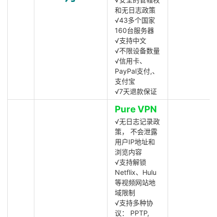
和无日志政策
√43多个国家
160台服务器
√支持中文
√不限设备数量
√信用卡、
PayPal支付,、
支付宝
√7天退款保证
Pure VPN
√无日志记录政
策， 不会泄露
用户IP地址和
浏览内容
√支持解锁
Netflix、Hulu
等视频网站地
域限制
√支持多种协
议： PPTP,