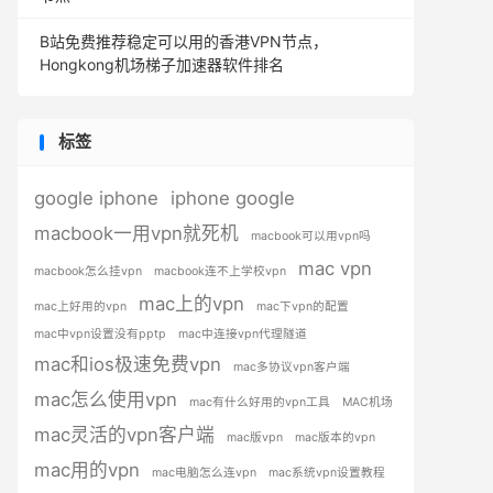
B站免费推荐稳定可以用的香港VPN节点，
Hongkong机场梯子加速器软件排名
标签
google iphone
iphone google
macbook一用vpn就死机
macbook可以用vpn吗
mac vpn
macbook怎么挂vpn
macbook连不上学校vpn
mac上的vpn
mac上好用的vpn
mac下vpn的配置
mac中vpn设置没有pptp
mac中连接vpn代理隧道
mac和ios极速免费vpn
mac多协议vpn客户端
mac怎么使用vpn
mac有什么好用的vpn工具
MAC机场
mac灵活的vpn客户端
mac版vpn
mac版本的vpn
mac用的vpn
mac电脑怎么连vpn
mac系统vpn设置教程