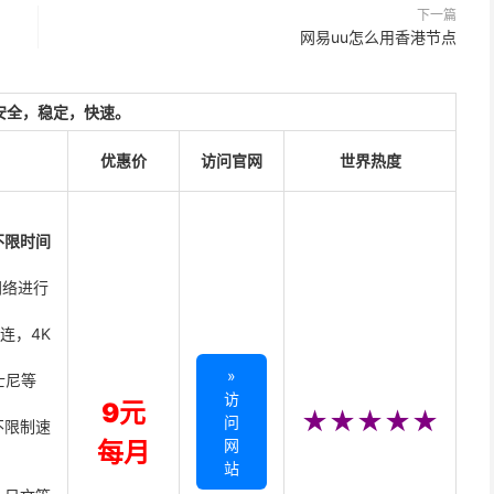
下一篇
网易uu怎么用香港节点
安全，稳定，快速。
优惠价
访问官网
世界热度
不限时间
网络进行
直连，4K
»
迪士尼等
访
9元
★★★★★
问
不限制速
网
每月
站