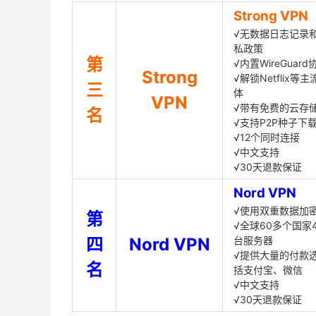
Strong VPN
√无数据日志记录
私政策
第
√内置WireGuard
Strong
√解锁Netflix等
三
体
VPN
√带有免费的云存
名
√支持P2P种子下
√12个同时连接
√中文支持
√30天退款保证
Nord VPN
√使用双重数据加
第
√全球60多个国家4
四
Nord VPN
台服务器
√提供大量的付款
名
括支付宝、微信
√中文支持
√30天退款保证