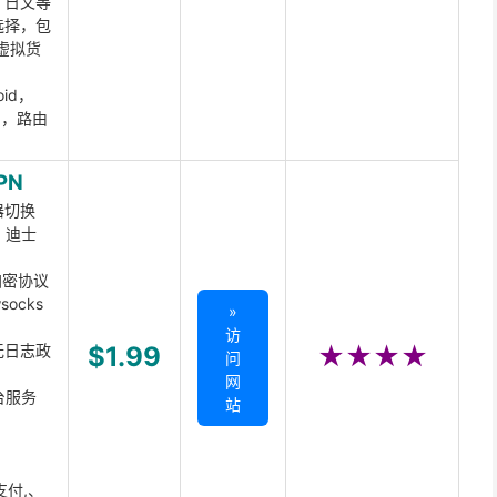
、日文等
选择，包
虚拟货
oid，
ux，路由
PN
器切换
x、迪士
d加密协议
ocks
»
访
无日志政
$1.99
★★★★
问
网
台服务
站
支付,、