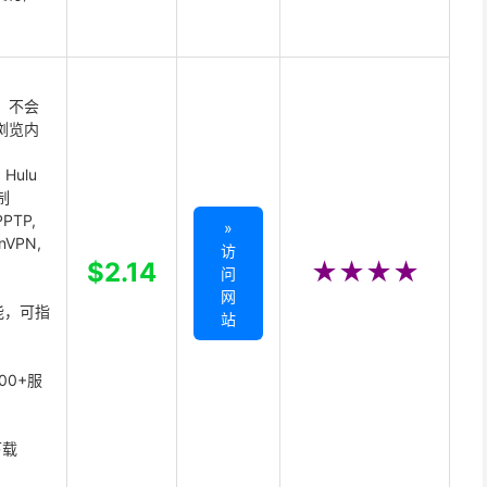
 不会
浏览内
Hulu
制
PTP,
»
enVPN,
访
,
$2.14
★★★★
问
网
能，可指
站
00+服
下载