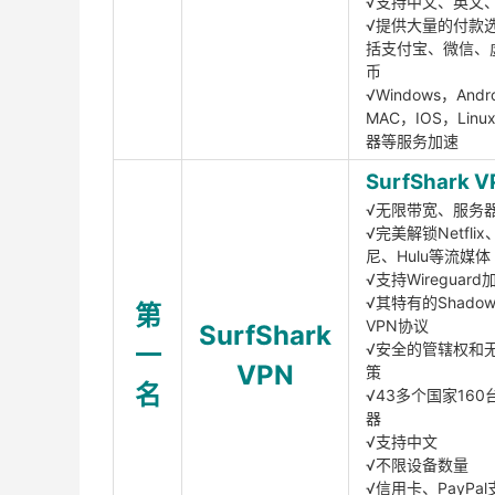
√支持中文、英文
√提供大量的付款
括支付宝、微信、
币
√Windows，Andr
MAC，IOS，Lin
器等服务加速
SurfShark V
√无限带宽、服务
√完美解锁Netfli
尼、Hulu等流媒体
√支持Wireguar
√其特有的Shadows
第
VPN协议
SurfShark
一
√安全的管辖权和
VPN
策
名
√43多个国家160
器
√支持中文
√不限设备数量
√信用卡、PayPal