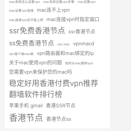
mac系统怎么设置vpn
mac系统设置vpn步骤
mac设置vpn
mac连不上vpn
mac设置vpn连接
mac连接vpn时指定端口
mac连接vpn后不能上网
ssr免费香港节点
ssr香港节点
ss免费香港节点
vpnmacd
vpn mac
vpn路由器和mac绑定的ip
vpn客户端mac版
关于mac使用vpn的问题
如何从mac删除vpn
您需要vpn来保护您的mac吗
稳定好用香港付费vpn推荐
翻墙软件排行榜
苹果手机 gmail
香港SSR节点
香港节点
香港节点ss