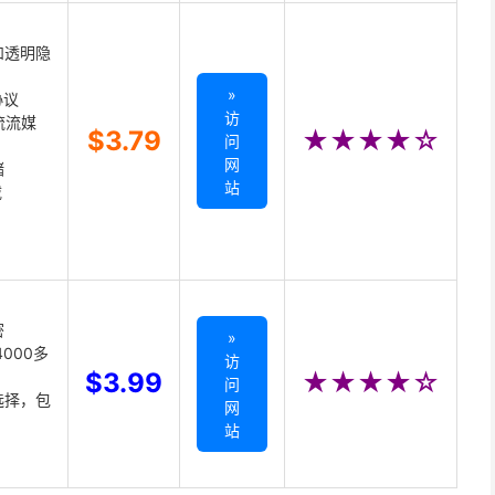
和透明隐
»
协议
访
主流流媒
$3.79
★★★★☆
问
网
储
站
载
密
»
000多
访
$3.99
★★★★☆
问
选择，包
网
站