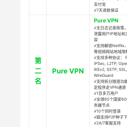
支付宝
√7天退款保证
Pure VPN
√无日志记录政策，
泄露用户IP地址和
容
√支持解锁Netflix、
等视频网站地域限
√支持多种协议： P
第
IPSec, L2TP, Op
二
Pure VPN
IKEv2, SSTP, SSL
WireGuard
名
√支持拆分隧道功
定程序走VPN通道
√1百多万用户
√全球65个国家60
务器节点
√10个同时登录
√超支持P2P种子
√24/7客服支持