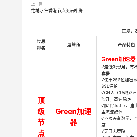
上一篇
绝地求生香港节点英语咋拼
正规，
世界
运营商
产品特色
排名
Green加速器
√最低9元/月，有
套餐
√使用256位加密
SSL保护
√CN2、CIA线路
顶
秒开，高速稳定
√解锁Netflix、
级
Green加速
主流流媒体
√不限设备数量、
节
器
度
√无日志策略
点