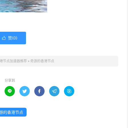
赞(
0
)

港节点加速器推荐
»
奇游的香港节点
分享到





游的香港节点