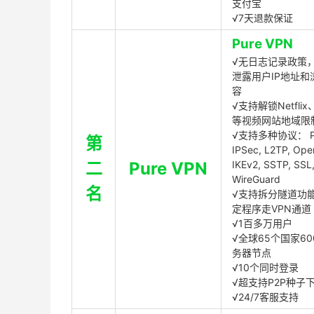
支付宝
√7天退款保证
Pure VPN
√无日志记录政策，
泄露用户IP地址和
容
√支持解锁Netflix、
等视频网站地域限
√支持多种协议： P
第
IPSec, L2TP, Op
二
Pure VPN
IKEv2, SSTP, SSL
WireGuard
名
√支持拆分隧道功
定程序走VPN通道
√1百多万用户
√全球65个国家60
务器节点
√10个同时登录
√超支持P2P种子
√24/7客服支持