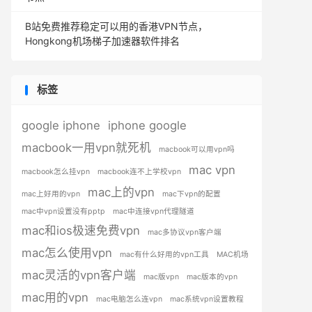
B站免费推荐稳定可以用的香港VPN节点，
Hongkong机场梯子加速器软件排名
标签
google iphone
iphone google
macbook一用vpn就死机
macbook可以用vpn吗
mac vpn
macbook怎么挂vpn
macbook连不上学校vpn
mac上的vpn
mac上好用的vpn
mac下vpn的配置
mac中vpn设置没有pptp
mac中连接vpn代理隧道
mac和ios极速免费vpn
mac多协议vpn客户端
mac怎么使用vpn
mac有什么好用的vpn工具
MAC机场
mac灵活的vpn客户端
mac版vpn
mac版本的vpn
mac用的vpn
mac电脑怎么连vpn
mac系统vpn设置教程