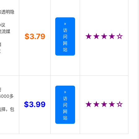
和透明隐
»
协议
访
主流流媒
$3.79
★★★★☆
问
网
储
站
载
密
»
000多
访
$3.99
★★★★☆
问
选择，包
网
站