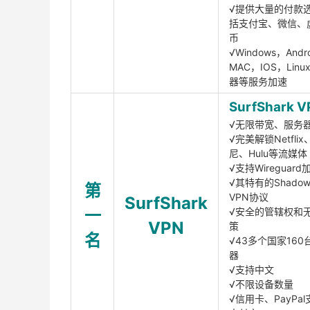
√提供大量的付款
括支付宝、微信、
币
√Windows，Andr
MAC，IOS，Lin
器等服务加速
SurfShark V
√无限带宽、服务
√完美解锁Netfli
尼、Hulu等流媒体
√支持Wireguar
√其特有的Shadows
第
VPN协议
SurfShark
一
√安全的管辖权和
VPN
策
名
√43多个国家160
器
√支持中文
√不限设备数量
√信用卡、PayPal