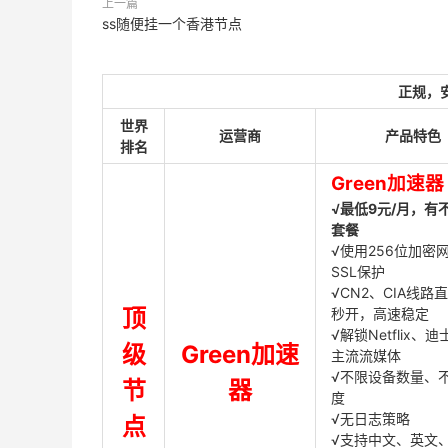
上一篇
ss随便挂一个香港节点
正规，
世界
运营商
产品特色
排名
Green加速器
√最低9元/月，有
套餐
√使用256位加密
SSL保护
√CN2、CIA线路
顶
秒开，高速稳定
√解锁Netflix、
级
Green加速
主流流媒体
√不限设备数量、
节
器
度
√无日志策略
点
√支持中文、英文