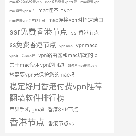
mac系统怎么设置vpn
mac系统设置vpn步骤
mac设置vpn
mac连不上vpn
mac设置vpn连接
mac连接vpn时指定端口
mac连接vpn后不能上网
ssr免费香港节点
ssr香港节点
ss免费香港节点
vpnmacd
vpn mac
vpn路由器和mac绑定的ip
vpn客户端mac版
关于mac使用vpn的问题
如何从mac删除vpn
您需要vpn来保护您的mac吗
稳定好用香港付费vpn推荐
翻墙软件排行榜
苹果手机 gmail
香港SSR节点
香港节点
香港节点ss