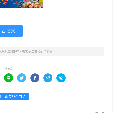
赞(
0
)

节点加速器推荐
»
绝地求生香港那个节点
分享到





求生香港那个节点