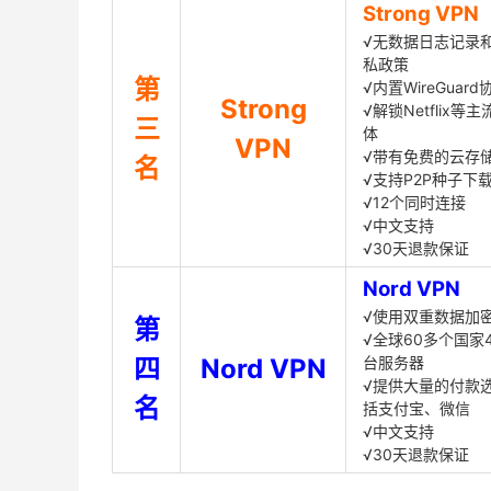
Strong VPN
√无数据日志记录
私政策
第
√内置WireGuard
Strong
√解锁Netflix等
三
体
VPN
√带有免费的云存
名
√支持P2P种子下
√12个同时连接
√中文支持
√30天退款保证
Nord VPN
√使用双重数据加
第
√全球60多个国家4
四
Nord VPN
台服务器
√提供大量的付款
名
括支付宝、微信
√中文支持
√30天退款保证