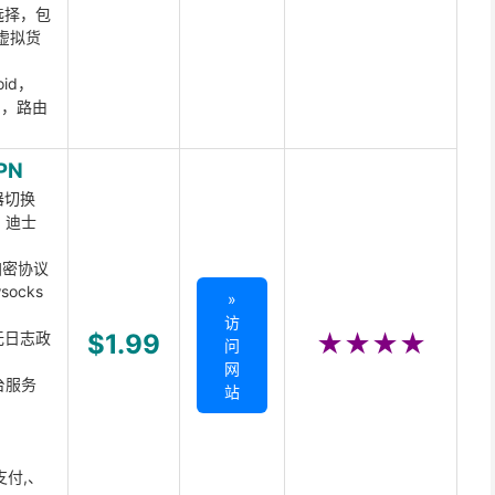
选择，包
虚拟货
oid，
ux，路由
PN
器切换
x、迪士
d加密协议
ocks
»
访
无日志政
$1.99
★★★★
问
网
台服务
站
支付,、