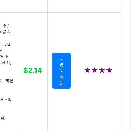
 不会
浏览内
Hulu
制
PTP,
»
enVPN,
访
,
$2.14
★★★★
问
网
能，可指
站
00+服
下载