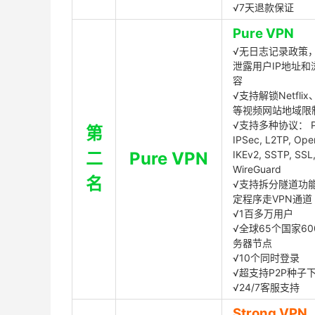
√7天退款保证
Pure VPN
√无日志记录政策，
泄露用户IP地址和
容
√支持解锁Netflix、
等视频网站地域限
√支持多种协议： P
第
IPSec, L2TP, Op
二
Pure VPN
IKEv2, SSTP, SSL
WireGuard
名
√支持拆分隧道功
定程序走VPN通道
√1百多万用户
√全球65个国家60
务器节点
√10个同时登录
√超支持P2P种子
√24/7客服支持
Strong VPN