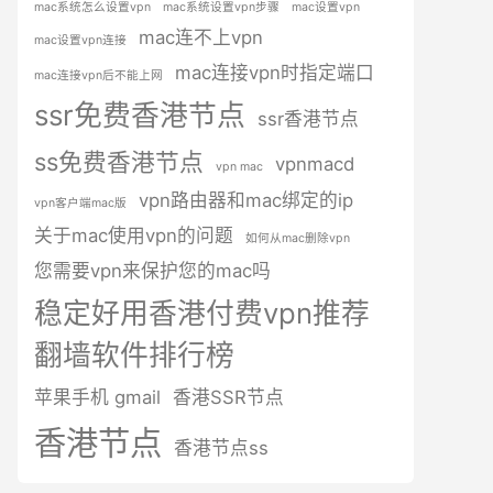
mac系统怎么设置vpn
mac系统设置vpn步骤
mac设置vpn
mac连不上vpn
mac设置vpn连接
mac连接vpn时指定端口
mac连接vpn后不能上网
ssr免费香港节点
ssr香港节点
ss免费香港节点
vpnmacd
vpn mac
vpn路由器和mac绑定的ip
vpn客户端mac版
关于mac使用vpn的问题
如何从mac删除vpn
您需要vpn来保护您的mac吗
稳定好用香港付费vpn推荐
翻墙软件排行榜
苹果手机 gmail
香港SSR节点
香港节点
香港节点ss