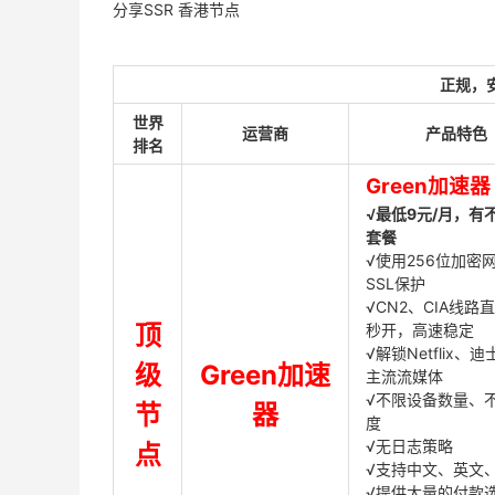
分享SSR 香港节点
正规，
世界
运营商
产品特色
排名
Green加速器
√最低9元/月，有
套餐
√使用256位加密
SSL保护
√CN2、CIA线路
顶
秒开，高速稳定
√解锁Netflix、
级
Green加速
主流流媒体
√不限设备数量、
节
器
度
√无日志策略
点
√支持中文、英文
√提供大量的付款