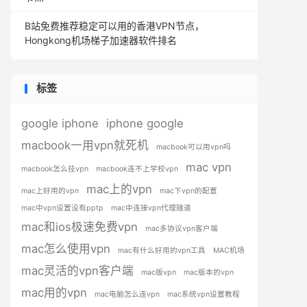
B站免费推荐稳定可以用的香港VPN节点，
Hongkong机场梯子加速器软件排名
标签
google iphone
iphone google
macbook一用vpn就死机
macbook可以用vpn吗
mac vpn
macbook怎么挂vpn
macbook连不上学校vpn
mac上的vpn
mac上好用的vpn
mac下vpn的配置
mac中vpn设置没有pptp
mac中连接vpn代理隧道
mac和ios极速免费vpn
mac多协议vpn客户端
mac怎么使用vpn
mac有什么好用的vpn工具
MAC机场
mac灵活的vpn客户端
mac版vpn
mac版本的vpn
mac用的vpn
mac电脑怎么连vpn
mac系统vpn设置教程