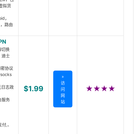
虚拟货
oid，
ux，路由
PN
器切换
x、迪士
d加密协议
ocks
»
访
无日志政
$1.99
★★★★
问
网
台服务
站
支付,、