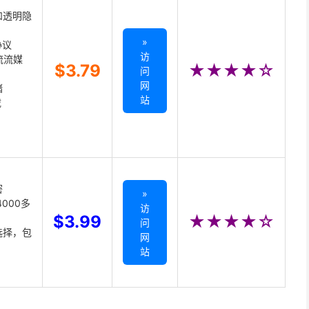
和透明隐
»
协议
访
主流流媒
$3.79
★★★★☆
问
网
储
站
载
密
»
000多
访
$3.99
★★★★☆
问
选择，包
网
站