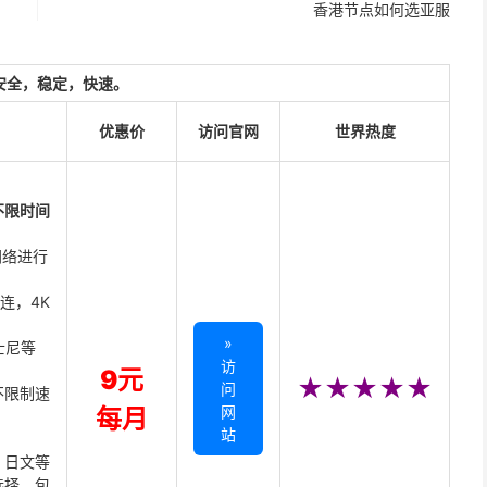
香港节点如何选亚服
安全，稳定，快速。
优惠价
访问官网
世界热度
不限时间
网络进行
直连，4K
»
迪士尼等
访
9元
★★★★★
问
不限制速
网
每月
站
、日文等
选择，包