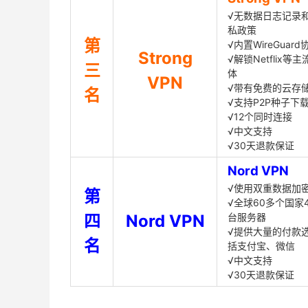
√无数据日志记录
私政策
第
√内置WireGuard
Strong
√解锁Netflix等
三
体
VPN
√带有免费的云存
名
√支持P2P种子下
√12个同时连接
√中文支持
√30天退款保证
Nord VPN
√使用双重数据加
第
√全球60多个国家4
四
Nord VPN
台服务器
√提供大量的付款
名
括支付宝、微信
√中文支持
√30天退款保证