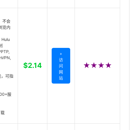
 不会
浏览内
Hulu
制
PTP,
»
enVPN,
访
,
$2.14
★★★★
问
网
能，可指
站
00+服
下载