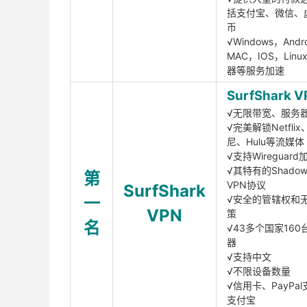
括支付宝、微信、
币
√Windows，Andr
MAC，IOS，Lin
器等服务加速
SurfShark V
√无限带宽、服务
√完美解锁Netfli
尼、Hulu等流媒体
√支持Wireguar
√其特有的Shadows
第
VPN协议
SurfShark
一
√安全的管辖权和
VPN
策
名
√43多个国家160
器
√支持中文
√不限设备数量
√信用卡、PayPal
支付宝