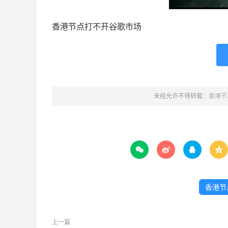
香港节点打不开谷歌市场
未经允许不得转载：
香港节




香港节
上一篇