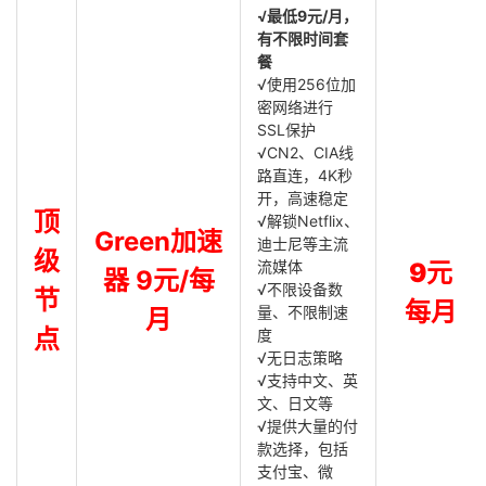
√最低9元/月，
有不限时间套
餐
√使用256位加
密网络进行
SSL保护
√CN2、CIA线
路直连，4K秒
开，高速稳定
顶
√解锁Netflix、
Green加速
迪士尼等主流
级
流媒体
9元
器 9元/每
√不限设备数
节
每月
量、不限制速
月
点
度
√无日志策略
√支持中文、英
文、日文等
√提供大量的付
款选择，包括
支付宝、微