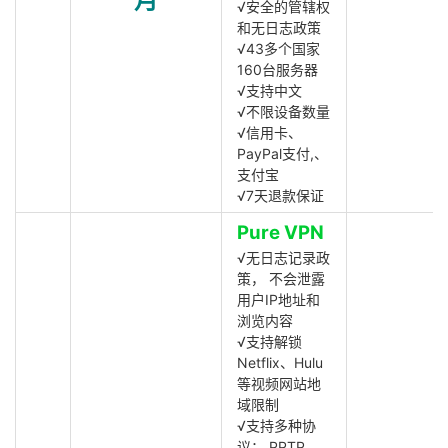
月
√安全的管辖权
和无日志政策
√43多个国家
160台服务器
√支持中文
√不限设备数量
√信用卡、
PayPal支付,、
支付宝
√7天退款保证
Pure VPN
√无日志记录政
策， 不会泄露
用户IP地址和
浏览内容
√支持解锁
Netflix、Hulu
等视频网站地
域限制
√支持多种协
议： PPTP,