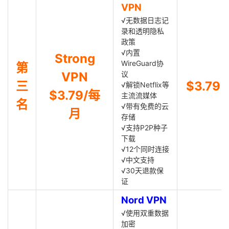
VPN
√无数据日志记
录和透明隐私
政策
√内置
Strong
WireGuard协
第
VPN
议
三
$3.79
√解锁Netflix等
$3.79/每
主流流媒体
名
√带有免费的云
月
存储
√支持P2P种子
下载
√12个同时连接
√中文支持
√30天退款保
证
Nord VPN
√使用双重数据
加密