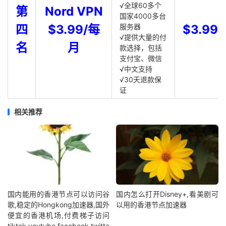
√全球60多个
第
Nord VPN
国家4000多台
四
$3.99/每
服务器
$3.99
√提供大量的付
名
月
款选择，包括
支付宝、微信
√中文支持
√30天退款保
证
相关推荐
国内能用的香港节点可以访问谷
国内怎么打开Disney+,看美剧可
歌,稳定的Hongkong加速器,国外
以用的香港节点加速器
便宜的香港机场,付费梯子访问
tiktok,youtube,facebook,twitte