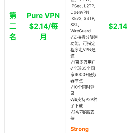
IPSec, L2TP,
OpenVPN,
第
Pure VPN
IKEv2, SSTP,
二
$2.14/每
SSL,
$2.14
WireGuard
名
月
√支持拆分隧道
功能，可指定
程序走VPN通
道
√1百多万用户
√全球65个国
家6000+服务
器节点
√10个同时登
录
√超支持P2P种
子下载
√24/7客服支
持
Strong