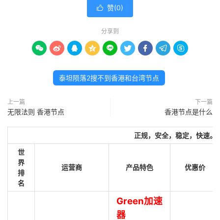
赞(
0
)

分享到









泰坦陨落2搜不到香港和台湾节点
上一篇
下一篇
无限法则 香港节点
香港节点是什么
正规，安全，稳定，快速。
世
界
运营商
产品特色
优惠价
排
名
Green加速
器