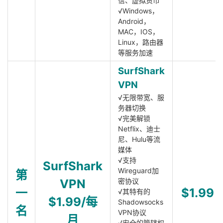
信、虚拟货币
√Windows，
Android，
MAC，IOS，
Linux，路由器
等服务加速
SurfShark
VPN
√无限带宽、服
务器切换
√完美解锁
Netflix、迪士
尼、Hulu等流
媒体
√支持
SurfShark
Wireguard加
第
VPN
密协议
一
$1.99
√其特有的
$1.99/每
Shadowsocks
名
VPN协议
月
√安全的管辖权