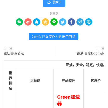
赞(
0
)

分享到









为什么把香港作为进出口节点
上一篇
下一篇
论坛香港节点
香港 百度bgp节点
正规，安全，稳定，快速。
世
界
运营商
产品特色
优惠价
排
名
Green加速
器