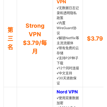
VPN
√无数据日志记
录和透明隐私
政策
√内置
Strong
WireGuard协
第
VPN
议
三
$3.79
√解锁Netflix等
$3.79/每
主流流媒体
名
√带有免费的云
月
存储
√支持P2P种子
下载
√12个同时连接
√中文支持
√30天退款保
证
Nord VPN
√使用双重数据
加密