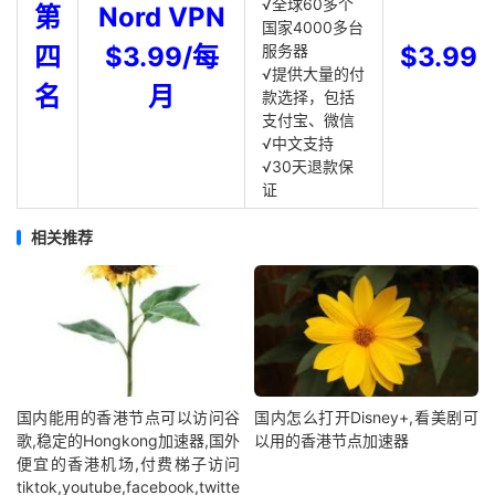
√全球60多个
第
Nord VPN
国家4000多台
四
$3.99/每
服务器
$3.99
√提供大量的付
名
月
款选择，包括
支付宝、微信
√中文支持
√30天退款保
证
相关推荐
国内能用的香港节点可以访问谷
国内怎么打开Disney+,看美剧可
歌,稳定的Hongkong加速器,国外
以用的香港节点加速器
便宜的香港机场,付费梯子访问
tiktok,youtube,facebook,twitte