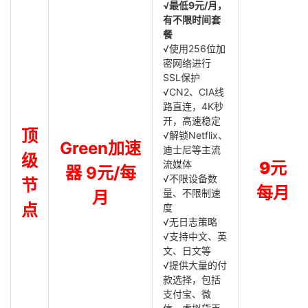
√最低9元/月，
有不限时间套
餐
√使用256位加
密网络进行
SSL保护
√CN2、CIA线
路直连，4K秒
开，高速稳定
顶
√解锁Netflix、
Green加速
迪士尼等主流
级
流媒体
9元
器 9元/每
√不限设备数
节
每月
量、不限制速
月
点
度
√无日志策略
√支持中文、英
文、日文等
√提供大量的付
款选择，包括
支付宝、微