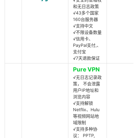
和无日志政策
√43多个国家
160台服务器
√支持中文
√不限设备数量
√信用卡、
PayPal支付,、
支付宝
√7天退款保证
Pure VPN
√无日志记录政
策， 不会泄露
用户IP地址和
浏览内容
√支持解锁
Netflix、Hulu
等视频网站地
域限制
√支持多种协
议： PPTP,