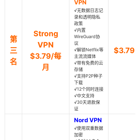
VPN
√无数据日志记
录和透明隐私
政策
√内置
Strong
WireGuard协
第
VPN
议
三
$3.79
√解锁Netflix等
$3.79/每
主流流媒体
名
√带有免费的云
月
存储
√支持P2P种子
下载
√12个同时连接
√中文支持
√30天退款保
证
Nord VPN
√使用双重数据
加密