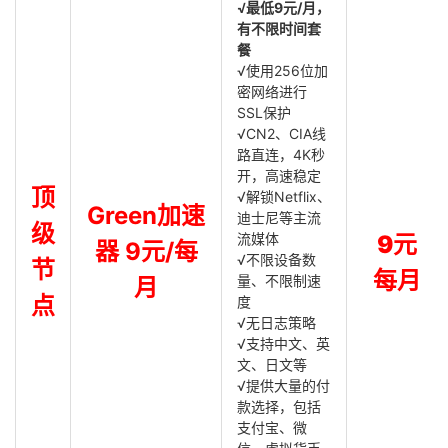
√最低9元/月，
有不限时间套
餐
√使用256位加
密网络进行
SSL保护
√CN2、CIA线
路直连，4K秒
开，高速稳定
顶
√解锁Netflix、
Green加速
迪士尼等主流
级
流媒体
9元
器 9元/每
√不限设备数
节
每月
量、不限制速
月
点
度
√无日志策略
√支持中文、英
文、日文等
√提供大量的付
款选择，包括
支付宝、微