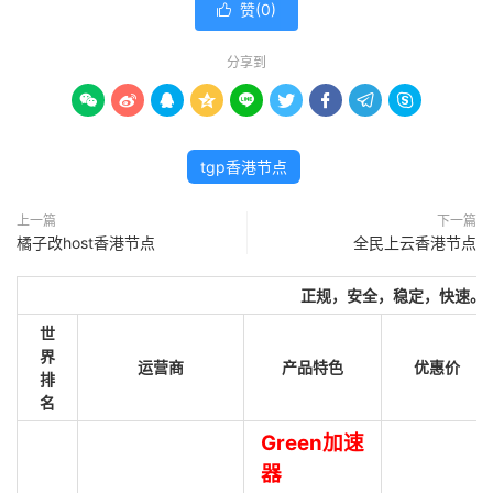
赞(
0
)

分享到









tgp香港节点
上一篇
下一篇
橘子改host香港节点
全民上云香港节点
正规，安全，稳定，快速。
世
界
运营商
产品特色
优惠价
排
名
Green加速
器