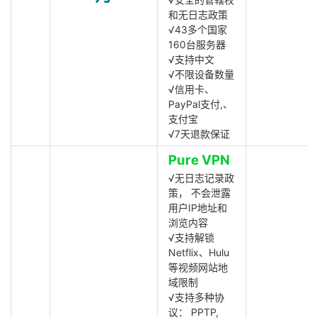
和无日志政策
√43多个国家
160台服务器
√支持中文
√不限设备数量
√信用卡、
PayPal支付,、
支付宝
√7天退款保证
Pure VPN
√无日志记录政
策， 不会泄露
用户IP地址和
浏览内容
√支持解锁
Netflix、Hulu
等视频网站地
域限制
√支持多种协
议： PPTP,