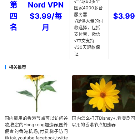
√全球60多个
第
Nord VPN
国家4000多台
四
$3.99/每
服务器
$3.99
√提供大量的付
名
月
款选择，包括
支付宝、微信
√中文支持
√30天退款保
证
相关推荐
国内能用的香港节点可以访问谷
国内怎么打开Disney+,看美剧可
歌,稳定的Hongkong加速器,国外
以用的香港节点加速器
便宜的香港机场,付费梯子访问
tiktok,youtube,facebook,twitte