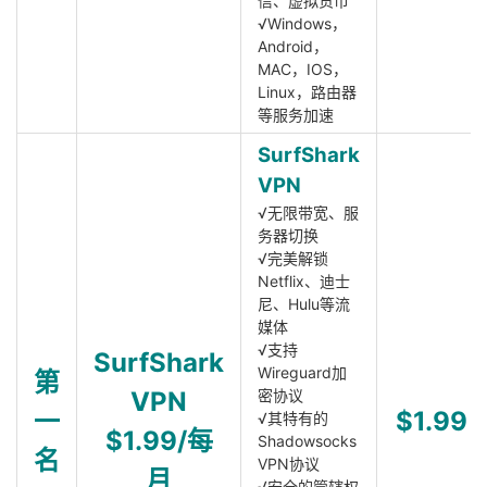
信、虚拟货币
√Windows，
Android，
MAC，IOS，
Linux，路由器
等服务加速
SurfShark
VPN
√无限带宽、服
务器切换
√完美解锁
Netflix、迪士
尼、Hulu等流
媒体
√支持
SurfShark
Wireguard加
第
VPN
密协议
一
$1.99
√其特有的
$1.99/每
Shadowsocks
名
VPN协议
月
√安全的管辖权