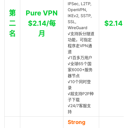
IPSec, L2TP,
OpenVPN,
第
Pure VPN
IKEv2, SSTP,
二
$2.14/每
SSL,
$2.14
WireGuard
名
月
√支持拆分隧道
功能，可指定
程序走VPN通
道
√1百多万用户
√全球65个国
家6000+服务
器节点
√10个同时登
录
√超支持P2P种
子下载
√24/7客服支
持
Strong