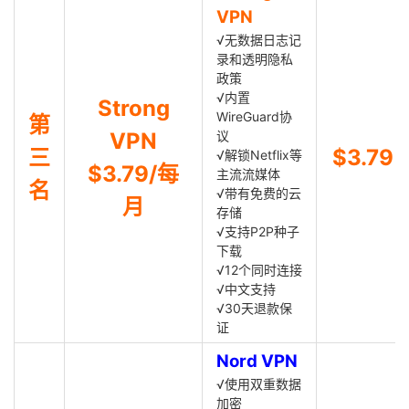
VPN
√无数据日志记
录和透明隐私
政策
√内置
Strong
WireGuard协
第
VPN
议
三
$3.79
√解锁Netflix等
$3.79/每
主流流媒体
名
√带有免费的云
月
存储
√支持P2P种子
下载
√12个同时连接
√中文支持
√30天退款保
证
Nord VPN
√使用双重数据
加密