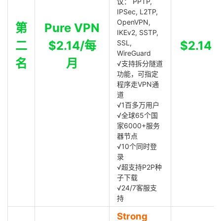
议： PPTP,
IPSec, L2TP,
OpenVPN,
第
Pure VPN
IKEv2, SSTP,
二
$2.14/每
SSL,
$2.14
WireGuard
名
月
√支持拆分隧道
功能，可指定
程序走VPN通
道
√1百多万用户
√全球65个国
家6000+服务
器节点
√10个同时登
录
√超支持P2P种
子下载
√24/7客服支
持
Strong