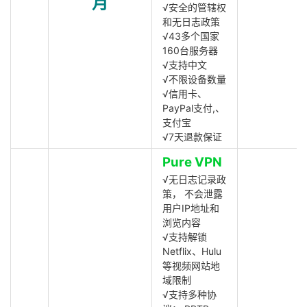
月
√安全的管辖权
和无日志政策
√43多个国家
160台服务器
√支持中文
√不限设备数量
√信用卡、
PayPal支付,、
支付宝
√7天退款保证
Pure VPN
√无日志记录政
策， 不会泄露
用户IP地址和
浏览内容
√支持解锁
Netflix、Hulu
等视频网站地
域限制
√支持多种协