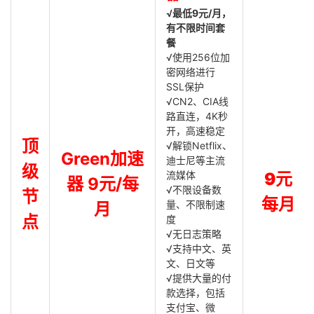
√最低9元/月，
有不限时间套
餐
√使用256位加
密网络进行
SSL保护
√CN2、CIA线
路直连，4K秒
开，高速稳定
顶
√解锁Netflix、
Green加速
迪士尼等主流
级
流媒体
9元
器 9元/每
√不限设备数
节
每月
量、不限制速
月
点
度
√无日志策略
√支持中文、英
文、日文等
√提供大量的付
款选择，包括
支付宝、微