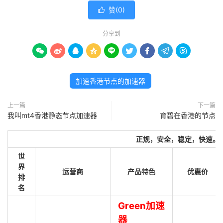
赞(
0
)

分享到









加速香港节点的加速器
上一篇
下一篇
我叫mt4香港静态节点加速器
育碧在香港的节点
正规，安全，稳定，快速。
世
界
运营商
产品特色
优惠价
排
名
Green加速
器