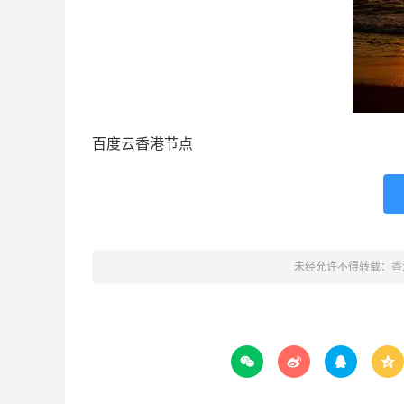
百度云香港节点
未经允许不得转载：
香



