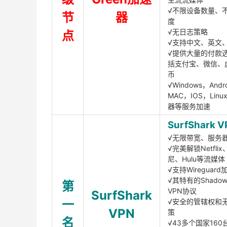
√不限设备数量、
节
器
度
√无日志策略
点
√支持中文、英文
√提供大量的付款
括支付宝、微信、
币
√Windows，Andr
MAC，IOS，Lin
器等服务加速
SurfShark V
√无限带宽、服务
√完美解锁Netfli
尼、Hulu等流媒体
√支持Wireguar
√其特有的Shadows
第
VPN协议
SurfShark
一
√安全的管辖权和
VPN
策
名
√43多个国家160