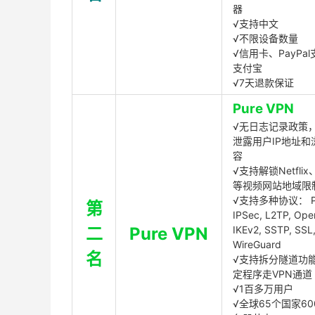
器
√支持中文
√不限设备数量
√信用卡、PayPal
支付宝
√7天退款保证
Pure VPN
√无日志记录政策，
泄露用户IP地址和
容
√支持解锁Netflix、
等视频网站地域限
√支持多种协议： P
第
IPSec, L2TP, Op
二
Pure VPN
IKEv2, SSTP, SSL
WireGuard
名
√支持拆分隧道功
定程序走VPN通道
√1百多万用户
√全球65个国家60