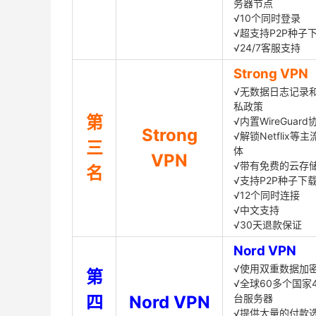
务器节点
√10个同时登录
√超支持P2P种子
√24/7客服支持
Strong VPN
√无数据日志记录
私政策
第
√内置WireGuard
Strong
√解锁Netflix等
三
体
VPN
√带有免费的云存
名
√支持P2P种子下
√12个同时连接
√中文支持
√30天退款保证
Nord VPN
√使用双重数据加
第
√全球60多个国家4
四
Nord VPN
台服务器
√提供大量的付款