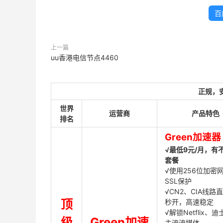
百
上一篇
uu香港电信节点4460
正规，
世界
运营商
产品特色
排名
Green加速器
√最低9元/月，有
套餐
√使用256位加密
SSL保护
√CN2、CIA线路
顶
秒开，高速稳定
√解锁Netflix、
级
Green加速
主流流媒体