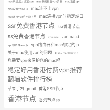
mac系统怎么设置vpn
mac系统设置vpn步骤
mac设置vpn
mac连不上vpn
mac设置vpn连接
mac连接vpn时指定端口
mac连接vpn后不能上网
ssr免费香港节点
ssr香港节点
ss免费香港节点
vpnmacd
vpn mac
vpn路由器和mac绑定的ip
vpn客户端mac版
关于mac使用vpn的问题
如何从mac删除vpn
您需要vpn来保护您的mac吗
稳定好用香港付费vpn推荐
翻墙软件排行榜
苹果手机 gmail
香港SSR节点
香港节点
香港节点ss