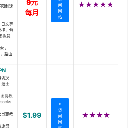
9元
★★★★★
问
不限制速
网
每月
站
、日文等
选择，包
虚拟货
oid，
ux，路由
PN
器切换
x、迪士
d加密协议
ocks
»
访
无日志政
$1.99
★★★★
问
网
台服务
站