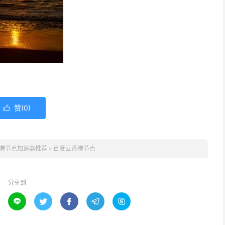
赞(
0
)

港节点加速器推荐
»
百度云香港节点
分享到




