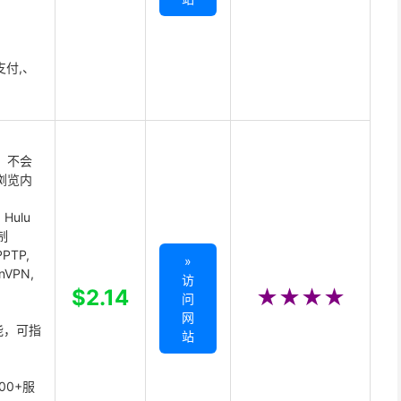
支付,、
 不会
浏览内
Hulu
制
PTP,
»
enVPN,
访
,
$2.14
★★★★
问
网
能，可指
站
00+服