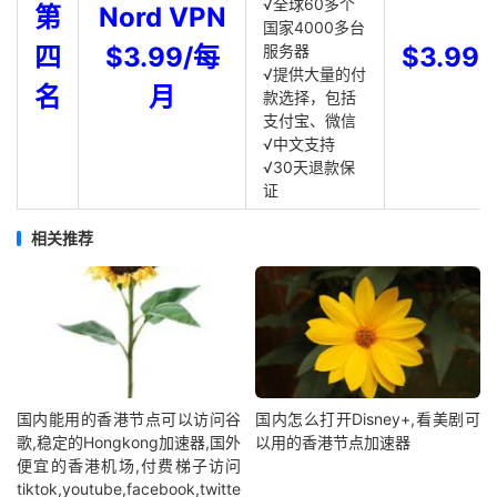
√全球60多个
第
Nord VPN
国家4000多台
四
$3.99/每
服务器
$3.99
√提供大量的付
名
月
款选择，包括
支付宝、微信
√中文支持
√30天退款保
证
相关推荐
国内能用的香港节点可以访问谷
国内怎么打开Disney+,看美剧可
歌,稳定的Hongkong加速器,国外
以用的香港节点加速器
便宜的香港机场,付费梯子访问
tiktok,youtube,facebook,twitte