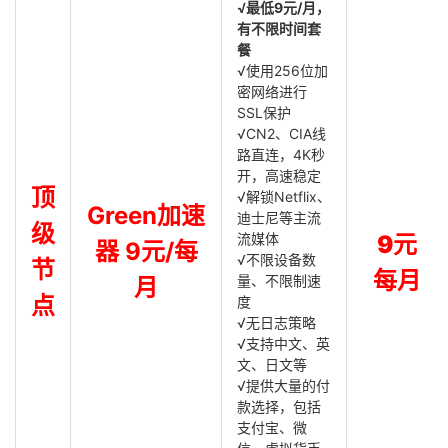
√最低9元/月，
有不限时间套
餐
√使用256位加
密网络进行
SSL保护
√CN2、CIA线
路直连，4K秒
开，高速稳定
顶
√解锁Netflix、
Green加速
迪士尼等主流
级
流媒体
9元
器 9元/每
√不限设备数
节
每月
量、不限制速
月
点
度
√无日志策略
√支持中文、英
文、日文等
√提供大量的付
款选择，包括
支付宝、微