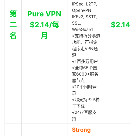
IPSec, L2TP,
OpenVPN,
第
Pure VPN
IKEv2, SSTP,
二
$2.14/每
SSL,
$2.14
WireGuard
名
月
√支持拆分隧道
功能，可指定
程序走VPN通
道
√1百多万用户
√全球65个国
家6000+服务
器节点
√10个同时登
录
√超支持P2P种
子下载
√24/7客服支
持
Strong