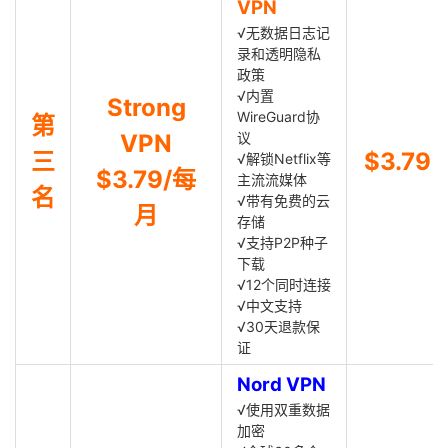
VPN
√无数据日志记
录和透明隐私
政策
√内置
Strong
WireGuard协
第
VPN
议
三
$3.79
√解锁Netflix等
$3.79/每
主流流媒体
名
√带有免费的云
月
存储
√支持P2P种子
下载
√12个同时连接
√中文支持
√30天退款保
证
Nord VPN
√使用双重数据
加密