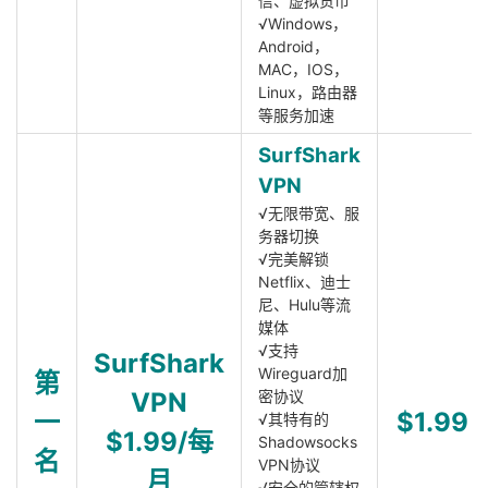
信、虚拟货币
√Windows，
Android，
MAC，IOS，
Linux，路由器
等服务加速
SurfShark
VPN
√无限带宽、服
务器切换
√完美解锁
Netflix、迪士
尼、Hulu等流
媒体
√支持
SurfShark
Wireguard加
第
VPN
密协议
一
$1.99
√其特有的
$1.99/每
Shadowsocks
名
VPN协议
月
√安全的管辖权