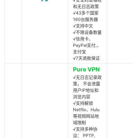
和无日志政策
√43多个国家
160台服务器
√支持中文
√不限设备数量
√信用卡、
PayPal支付,、
支付宝
√7天退款保证
Pure VPN
√无日志记录政
策， 不会泄露
用户IP地址和
浏览内容
√支持解锁
Netflix、Hulu
等视频网站地
域限制
√支持多种协
议： PPTP,