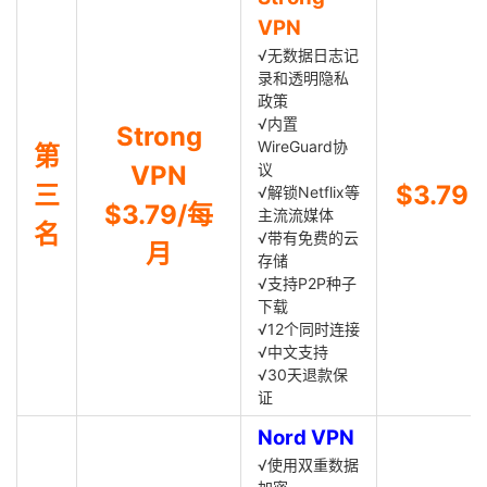
VPN
√无数据日志记
录和透明隐私
政策
√内置
Strong
WireGuard协
第
VPN
议
三
$3.79
√解锁Netflix等
$3.79/每
主流流媒体
名
√带有免费的云
月
存储
√支持P2P种子
下载
√12个同时连接
√中文支持
√30天退款保
证
Nord VPN
√使用双重数据