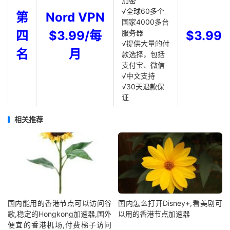
加密
√全球60多个
第
Nord VPN
国家4000多台
四
$3.99/每
服务器
$3.99
√提供大量的付
名
月
款选择，包括
支付宝、微信
√中文支持
√30天退款保
证
相关推荐
国内能用的香港节点可以访问谷
国内怎么打开Disney+,看美剧可
歌,稳定的Hongkong加速器,国外
以用的香港节点加速器
便宜的香港机场,付费梯子访问