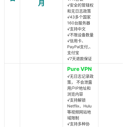
月
√安全的管辖权
和无日志政策
√43多个国家
160台服务器
√支持中文
√不限设备数量
√信用卡、
PayPal支付,、
支付宝
√7天退款保证
Pure VPN
√无日志记录政
策， 不会泄露
用户IP地址和
浏览内容
√支持解锁
Netflix、Hulu
等视频网站地
域限制
√支持多种协