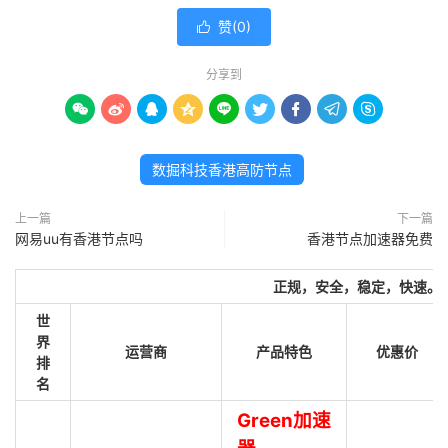
赞(
0
)

分享到









数掘科技香港高防节点
上一篇
下一篇
网易uu有香港节点吗
香港节点加速器免费
正规，安全，稳定，快速。
世
界
运营商
产品特色
优惠价
排
名
Green加速