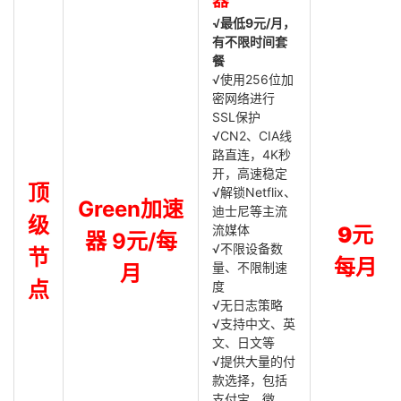
器
√最低9元/月，
有不限时间套
餐
√使用256位加
密网络进行
SSL保护
√CN2、CIA线
路直连，4K秒
开，高速稳定
顶
√解锁Netflix、
Green加速
迪士尼等主流
级
流媒体
9元
器 9元/每
√不限设备数
节
每月
量、不限制速
月
点
度
√无日志策略
√支持中文、英
文、日文等
√提供大量的付
款选择，包括
支付宝、微