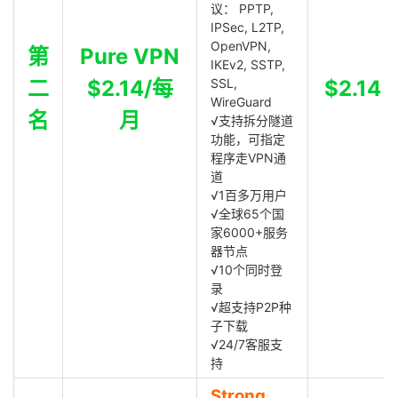
议： PPTP,
IPSec, L2TP,
OpenVPN,
第
Pure VPN
IKEv2, SSTP,
二
$2.14/每
SSL,
$2.14
WireGuard
名
月
√支持拆分隧道
功能，可指定
程序走VPN通
道
√1百多万用户
√全球65个国
家6000+服务
器节点
√10个同时登
录
√超支持P2P种
子下载
√24/7客服支
持
Strong