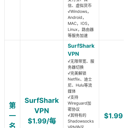
信、虚拟货币
√Windows，
Android，
MAC，IOS，
Linux，路由器
等服务加速
SurfShark
VPN
√无限带宽、服
务器切换
√完美解锁
Netflix、迪士
尼、Hulu等流
媒体
√支持
SurfShark
Wireguard加
第
VPN
密协议
一
$1.99
√其特有的
$1.99/每
Shadowsocks
名
VPN协议