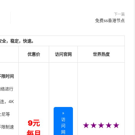
下一篇
免费ss香港节点
安全，稳定，快速。
优惠价
访问官网
世界热度
不限时间
网络进行
直连，4K
»
迪士尼等
访
9元
★★★★★
问
不限制速
网
每月