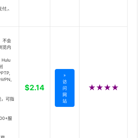
支付,、
 不会
浏览内
Hulu
制
PTP,
»
enVPN,
访
,
$2.14
★★★★
问
网
能，可指
站
00+服
下载