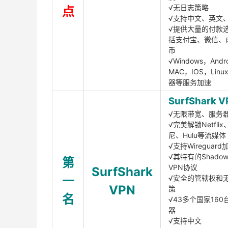
√无日志策略
点
√支持中文、英文
√提供大量的付款
括支付宝、微信、
币
√Windows，Andr
MAC，IOS，Lin
器等服务加速
SurfShark V
√无限带宽、服务
√完美解锁Netfli
尼、Hulu等流媒体
√支持Wireguar
√其特有的Shadows
第
VPN协议
SurfShark
一
√安全的管辖权和
VPN
策
名
√43多个国家160
器
√支持中文