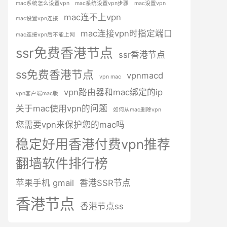
mac系统怎么设置vpn
mac系统设置vpn步骤
mac设置vpn
mac连不上vpn
mac设置vpn连接
mac连接vpn时指定端口
mac连接vpn后不能上网
ssr免费香港节点
ssr香港节点
ss免费香港节点
vpnmacd
vpn mac
vpn路由器和mac绑定的ip
vpn客户端mac版
关于mac使用vpn的问题
如何从mac删除vpn
您需要vpn来保护您的mac吗
稳定好用香港付费vpn推荐
翻墙软件排行榜
苹果手机 gmail
香港SSR节点
香港节点
香港节点ss