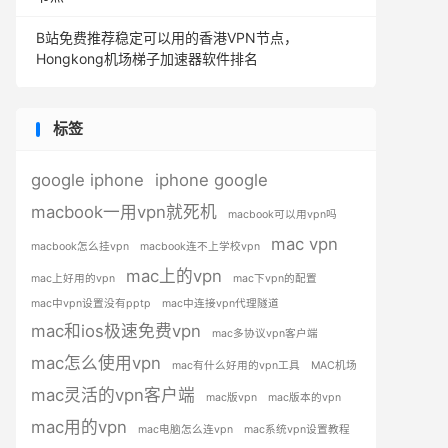
B站免费推荐稳定可以用的香港VPN节点，
Hongkong机场梯子加速器软件排名
标签
google iphone
iphone google
macbook一用vpn就死机
macbook可以用vpn吗
mac vpn
macbook怎么挂vpn
macbook连不上学校vpn
mac上的vpn
mac上好用的vpn
mac下vpn的配置
mac中vpn设置没有pptp
mac中连接vpn代理隧道
mac和ios极速免费vpn
mac多协议vpn客户端
mac怎么使用vpn
mac有什么好用的vpn工具
MAC机场
mac灵活的vpn客户端
mac版vpn
mac版本的vpn
mac用的vpn
mac电脑怎么连vpn
mac系统vpn设置教程