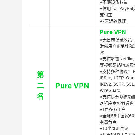
√不限设备数量
√信用卡、PayPal
支付宝
√7天退款保证
Pure VPN
√无日志记录政策，
泄露用户IP地址和
容
√支持解锁Netflix、
等视频网站地域限
√支持多种协议： P
第
IPSec, L2TP, Op
二
Pure VPN
IKEv2, SSTP, SSL
WireGuard
名
√支持拆分隧道功
定程序走VPN通道
√1百多万用户
√全球65个国家60
务器节点
√10个同时登录
√超支持P2P种子