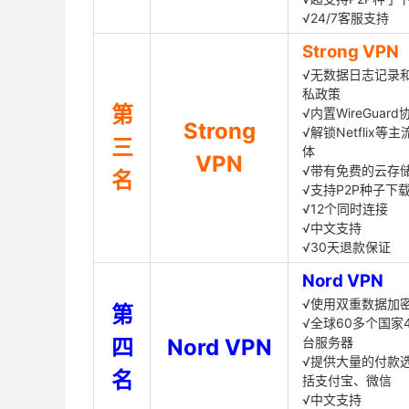
√24/7客服支持
Strong VPN
√无数据日志记录
私政策
第
√内置WireGuard
Strong
√解锁Netflix等
三
体
VPN
√带有免费的云存
名
√支持P2P种子下
√12个同时连接
√中文支持
√30天退款保证
Nord VPN
√使用双重数据加
第
√全球60多个国家4
四
Nord VPN
台服务器
√提供大量的付款
名
括支付宝、微信
√中文支持