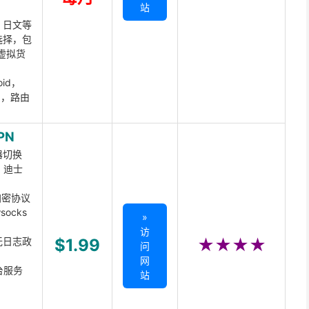
站
、日文等
选择，包
虚拟货
oid，
ux，路由
PN
器切换
x、迪士
d加密协议
ocks
»
访
无日志政
$1.99
★★★★
问
网
台服务
站