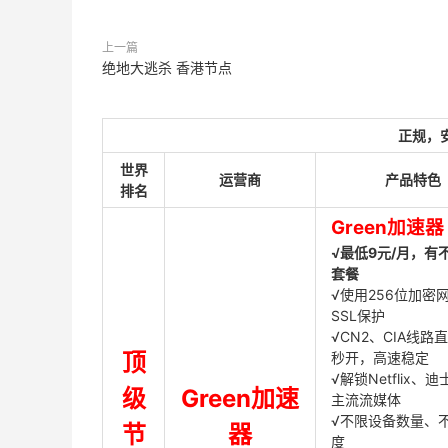
上一篇
绝地大逃杀 香港节点
正规，
世界
运营商
产品特色
排名
Green加速器
√最低9元/月，有
套餐
√使用256位加密
SSL保护
√CN2、CIA线路
顶
秒开，高速稳定
√解锁Netflix、
级
Green加速
主流流媒体
√不限设备数量、
节
器
度