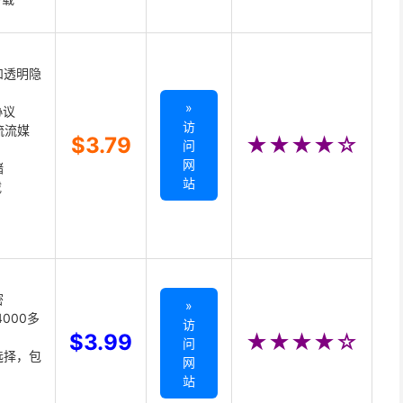
和透明隐
»
协议
访
主流流媒
$3.79
★★★★☆
问
网
储
站
载
密
»
000多
访
$3.99
★★★★☆
问
选择，包
网
站