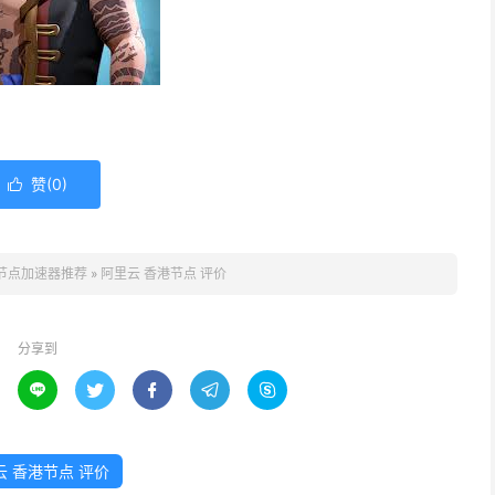
赞(
0
)

节点加速器推荐
»
阿里云 香港节点 评价
分享到





云 香港节点 评价