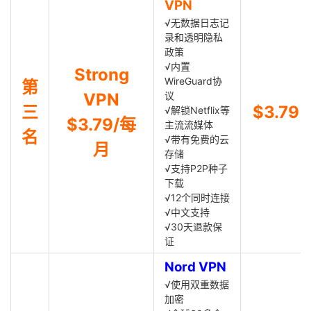
VPN
√无数据日志记
录和透明隐私
政策
√内置
Strong
WireGuard协
第
VPN
议
三
$3.79
√解锁Netflix等
$3.79/每
主流流媒体
名
√带有免费的云
月
存储
√支持P2P种子
下载
√12个同时连接
√中文支持
√30天退款保
证
Nord VPN
√使用双重数据
加密