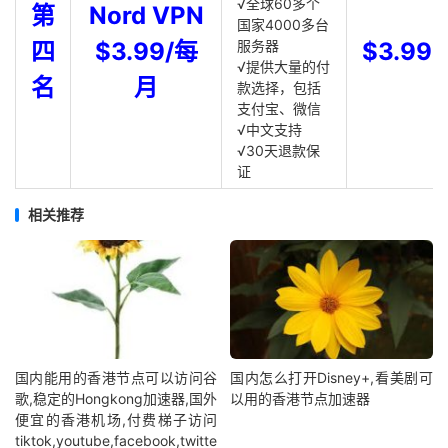
√全球60多个
第
Nord VPN
国家4000多台
四
$3.99/每
服务器
$3.99
√提供大量的付
名
月
款选择，包括
支付宝、微信
√中文支持
√30天退款保
证
相关推荐
国内能用的香港节点可以访问谷
国内怎么打开Disney+,看美剧可
歌,稳定的Hongkong加速器,国外
以用的香港节点加速器
便宜的香港机场,付费梯子访问
tiktok,youtube,facebook,twitte