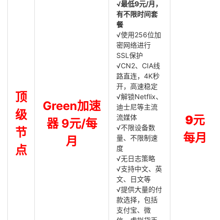
√最低9元/月，
有不限时间套
餐
√使用256位加
密网络进行
SSL保护
√CN2、CIA线
路直连，4K秒
开，高速稳定
顶
√解锁Netflix、
Green加速
迪士尼等主流
级
流媒体
9元
器 9元/每
√不限设备数
节
每月
量、不限制速
月
点
度
√无日志策略
√支持中文、英
文、日文等
√提供大量的付
款选择，包括
支付宝、微