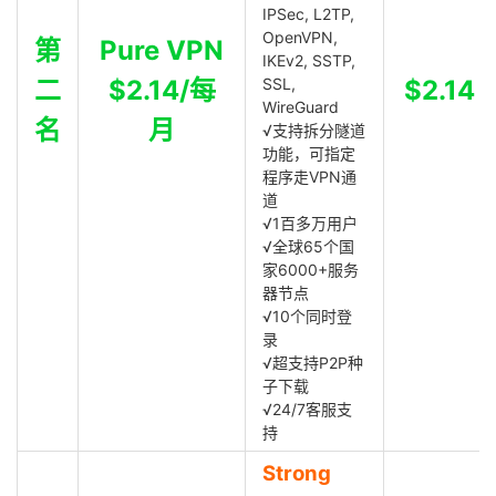
IPSec, L2TP,
OpenVPN,
第
Pure VPN
IKEv2, SSTP,
二
$2.14/每
SSL,
$2.14
WireGuard
名
月
√支持拆分隧道
功能，可指定
程序走VPN通
道
√1百多万用户
√全球65个国
家6000+服务
器节点
√10个同时登
录
√超支持P2P种
子下载
√24/7客服支
持
Strong