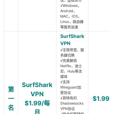
信、虚拟货币
√Windows，
Android，
MAC，IOS，
Linux，路由器
等服务加速
SurfShark
VPN
√无限带宽、服
务器切换
√完美解锁
Netflix、迪士
尼、Hulu等流
媒体
√支持
SurfShark
Wireguard加
第
VPN
密协议
一
$1.99
√其特有的
$1.99/每
Shadowsocks
名
VPN协议
月
√安全的管辖权