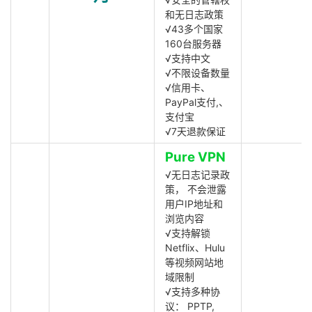
和无日志政策
√43多个国家
160台服务器
√支持中文
√不限设备数量
√信用卡、
PayPal支付,、
支付宝
√7天退款保证
Pure VPN
√无日志记录政
策， 不会泄露
用户IP地址和
浏览内容
√支持解锁
Netflix、Hulu
等视频网站地
域限制
√支持多种协
议： PPTP,