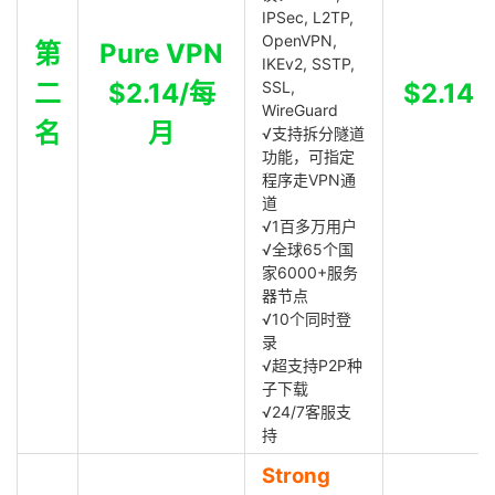
IPSec, L2TP,
OpenVPN,
第
Pure VPN
IKEv2, SSTP,
二
$2.14/每
SSL,
$2.14
WireGuard
名
月
√支持拆分隧道
功能，可指定
程序走VPN通
道
√1百多万用户
√全球65个国
家6000+服务
器节点
√10个同时登
录
√超支持P2P种
子下载
√24/7客服支
持
Strong