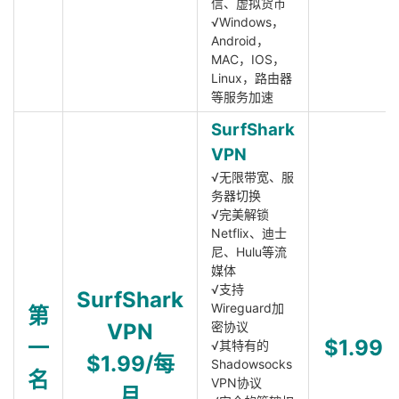
信、虚拟货币
√Windows，
Android，
MAC，IOS，
Linux，路由器
等服务加速
SurfShark
VPN
√无限带宽、服
务器切换
√完美解锁
Netflix、迪士
尼、Hulu等流
媒体
√支持
SurfShark
Wireguard加
第
VPN
密协议
一
$1.99
√其特有的
$1.99/每
Shadowsocks
名
VPN协议
月