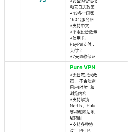
√安全的管辖权
和无日志政策
√43多个国家
160台服务器
√支持中文
√不限设备数量
√信用卡、
PayPal支付,、
支付宝
√7天退款保证
Pure VPN
√无日志记录政
策， 不会泄露
用户IP地址和
浏览内容
√支持解锁
Netflix、Hulu
等视频网站地
域限制
√支持多种协
议： PPTP,