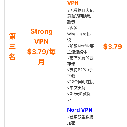
VPN
√无数据日志记
录和透明隐私
政策
√内置
Strong
WireGuard协
第
VPN
议
三
$3.79
√解锁Netflix等
$3.79/每
主流流媒体
名
√带有免费的云
月
存储
√支持P2P种子
下载
√12个同时连接
√中文支持
√30天退款保
证
Nord VPN
√使用双重数据
加密