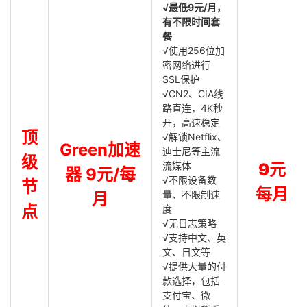
√最低9元/月，
有不限时间套
餐
√使用256位加
密网络进行
SSL保护
√CN2、CIA线
路直连，4K秒
开，高速稳定
顶
√解锁Netflix、
Green加速
迪士尼等主流
级
流媒体
9元
器 9元/每
√不限设备数
节
每月
量、不限制速
月
点
度
√无日志策略
√支持中文、英
文、日文等
√提供大量的付
款选择，包括
支付宝、微