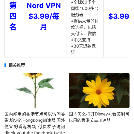
√全球60多个
第
Nord VPN
国家4000多台
四
$3.99/每
服务器
$3.99
√提供大量的付
名
月
款选择，包括
支付宝、微信
√中文支持
√30天退款保
证
相关推荐
国内能用的香港节点可以访问谷
国内怎么打开Disney+,看美剧可
歌,稳定的Hongkong加速器,国外
以用的香港节点加速器
便宜的香港机场,付费梯子访问
tiktok,youtube,facebook,twitte