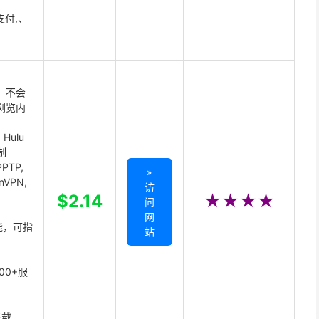
支付,、
 不会
浏览内
Hulu
制
PTP,
»
enVPN,
访
,
$2.14
★★★★
问
网
能，可指
站
00+服
下载