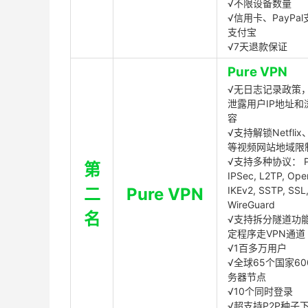
√不限设备数量
√信用卡、PayPal
支付宝
√7天退款保证
Pure VPN
√无日志记录政策，
泄露用户IP地址和
容
√支持解锁Netflix、
等视频网站地域限
√支持多种协议： P
第
IPSec, L2TP, Op
二
Pure VPN
IKEv2, SSTP, SSL
WireGuard
名
√支持拆分隧道功
定程序走VPN通道
√1百多万用户
√全球65个国家60
务器节点
√10个同时登录
√超支持P2P种子