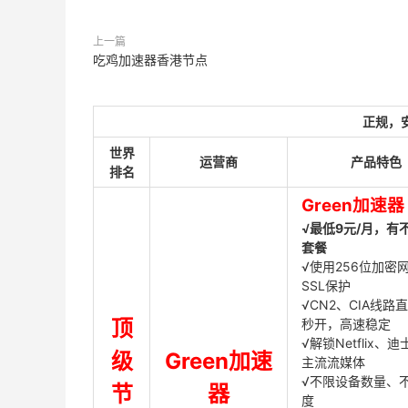
上一篇
吃鸡加速器香港节点
正规，
世界
运营商
产品特色
排名
Green加速器
√最低9元/月，有
套餐
√使用256位加密
SSL保护
√CN2、CIA线路
顶
秒开，高速稳定
√解锁Netflix、
级
Green加速
主流流媒体
√不限设备数量、
节
器
度