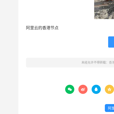
阿里云的香港节点
未经允许不得转载：
香




阿