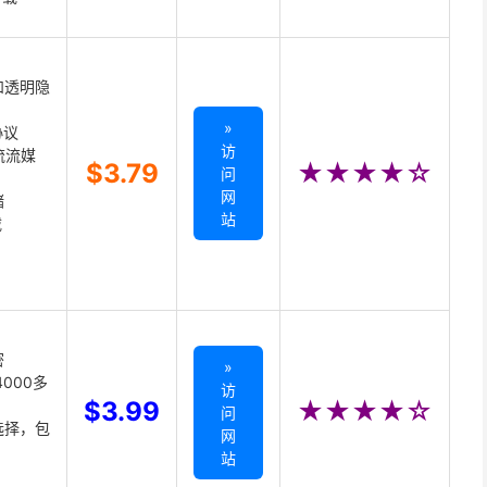
和透明隐
»
协议
访
主流流媒
$3.79
★★★★☆
问
网
储
站
载
密
»
000多
访
$3.99
★★★★☆
问
选择，包
网
站