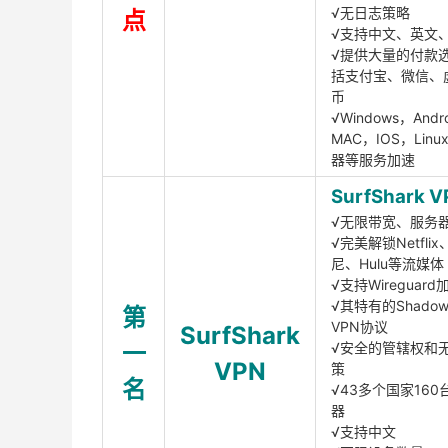
√无日志策略
点
√支持中文、英文
√提供大量的付款
括支付宝、微信、
币
√Windows，Andr
MAC，IOS，Lin
器等服务加速
SurfShark V
√无限带宽、服务
√完美解锁Netfli
尼、Hulu等流媒体
√支持Wireguar
√其特有的Shadows
第
VPN协议
SurfShark
一
√安全的管辖权和
VPN
策
名
√43多个国家160
器
√支持中文