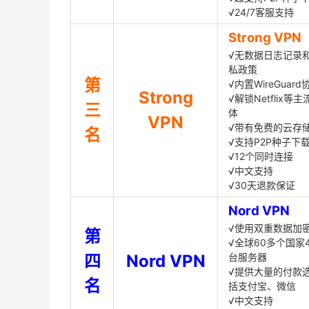
√24/7客服支持
Strong VPN
√无数据日志记录
私政策
第
√内置WireGuard
Strong
√解锁Netflix等
三
体
VPN
√带有免费的云存
名
√支持P2P种子下
√12个同时连接
√中文支持
√30天退款保证
Nord VPN
√使用双重数据加
第
√全球60多个国家4
四
Nord VPN
台服务器
√提供大量的付款
名
括支付宝、微信
√中文支持