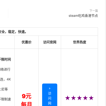
下一篇
steam吃鸡香港节点
安全，稳定，快速。
优惠价
访问官网
世界热度
不限时间
网络进行
直连，4K
»
迪士尼等
访
9元
★★★★★
问
不限制速
网
每月