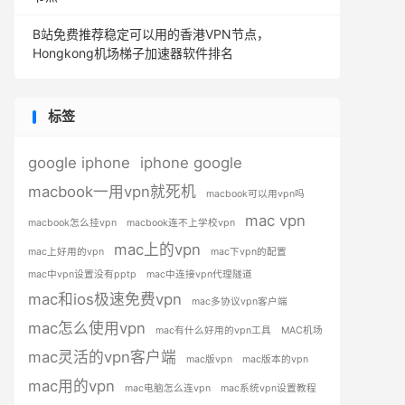
B站免费推荐稳定可以用的香港VPN节点，
Hongkong机场梯子加速器软件排名
标签
google iphone
iphone google
macbook一用vpn就死机
macbook可以用vpn吗
mac vpn
macbook怎么挂vpn
macbook连不上学校vpn
mac上的vpn
mac上好用的vpn
mac下vpn的配置
mac中vpn设置没有pptp
mac中连接vpn代理隧道
mac和ios极速免费vpn
mac多协议vpn客户端
mac怎么使用vpn
mac有什么好用的vpn工具
MAC机场
mac灵活的vpn客户端
mac版vpn
mac版本的vpn
mac用的vpn
mac电脑怎么连vpn
mac系统vpn设置教程