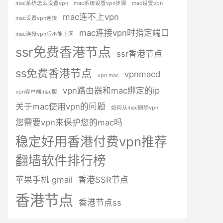
mac系统怎么设置vpn
mac系统设置vpn步骤
mac设置vpn
mac连不上vpn
mac设置vpn连接
mac连接vpn时指定端口
mac连接vpn后不能上网
ssr免费香港节点
ssr香港节点
ss免费香港节点
vpnmacd
vpn mac
vpn路由器和mac绑定的ip
vpn客户端mac版
关于mac使用vpn的问题
如何从mac删除vpn
您需要vpn来保护您的mac吗
稳定好用香港付费vpn推荐
翻墙软件排行榜
苹果手机 gmail
香港SSR节点
香港节点
香港节点ss