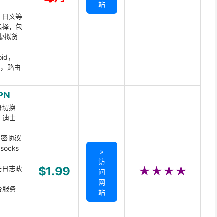
站
、日文等
选择，包
虚拟货
oid，
ux，路由
PN
器切换
x、迪士
d加密协议
ocks
»
访
无日志政
$1.99
★★★★
问
网
台服务
站