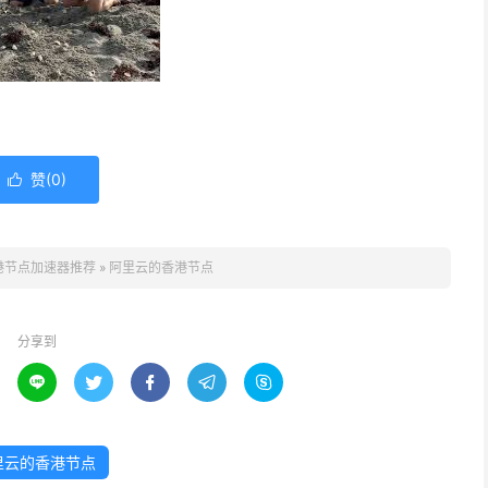
赞(
0
)

港节点加速器推荐
»
阿里云的香港节点
分享到





里云的香港节点