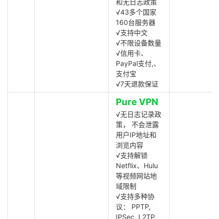
和无日志政策
√43多个国家
160台服务器
√支持中文
√不限设备数量
√信用卡、
PayPal支付,、
支付宝
√7天退款保证
Pure VPN
√无日志记录政
策， 不会泄露
用户IP地址和
浏览内容
√支持解锁
Netflix、Hulu
等视频网站地
域限制
√支持多种协
议： PPTP,
IPSec, L2TP,