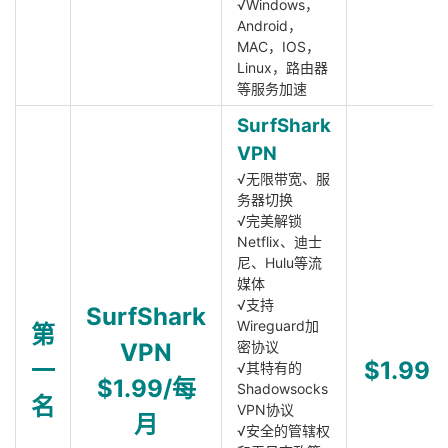
√Windows，
Android，
MAC，IOS，
Linux，路由器
等服务加速
SurfShark
VPN
√无限带宽、服
务器切换
√完美解锁
Netflix、迪士
尼、Hulu等流
媒体
√支持
SurfShark
Wireguard加
第
VPN
密协议
一
$1.99
√其特有的
$1.99/每
Shadowsocks
名
VPN协议
月
√安全的管辖权