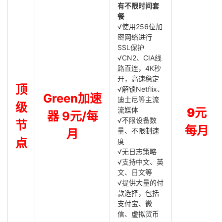
有不限时间套
餐
√使用256位加
密网络进行
SSL保护
√CN2、CIA线
路直连，4K秒
开，高速稳定
顶
√解锁Netflix、
Green加速
迪士尼等主流
级
流媒体
9元
器 9元/每
√不限设备数
节
每月
量、不限制速
月
点
度
√无日志策略
√支持中文、英
文、日文等
√提供大量的付
款选择，包括
支付宝、微
信、虚拟货币