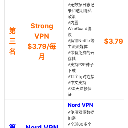
√无数据日志记
录和透明隐私
政策
√内置
Strong
WireGuard协
第
VPN
议
三
$3.79
√解锁Netflix等
$3.79/每
主流流媒体
名
√带有免费的云
月
存储
√支持P2P种子
下载
√12个同时连接
√中文支持
√30天退款保
证
Nord VPN
√使用双重数据
加密
√全球60多个
第
Nord VPN