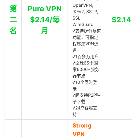
OpenVPN,
第
Pure VPN
IKEv2, SSTP,
二
$2.14/每
SSL,
$2.14
WireGuard
名
月
√支持拆分隧道
功能，可指定
程序走VPN通
道
√1百多万用户
√全球65个国
家6000+服务
器节点
√10个同时登
录
√超支持P2P种
子下载
√24/7客服支
持
Strong
VPN