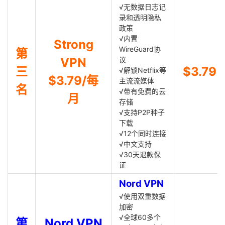
√无数据日志记
录和透明隐私
政策
√内置
Strong
WireGuard协
第
VPN
议
三
$3.79
√解锁Netflix等
$3.79/每
主流流媒体
名
√带有免费的云
月
存储
√支持P2P种子
下载
√12个同时连接
√中文支持
√30天退款保
证
Nord VPN
√使用双重数据
加密
√全球60多个
第
Nord VPN