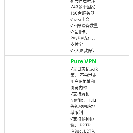
和无日志政策
√43多个国家
160台服务器
√支持中文
√不限设备数量
√信用卡、
PayPal支付,、
支付宝
√7天退款保证
Pure VPN
√无日志记录政
策， 不会泄露
用户IP地址和
浏览内容
√支持解锁
Netflix、Hulu
等视频网站地
域限制
√支持多种协
议： PPTP,
IPSec, L2TP,