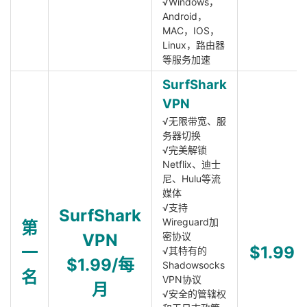
√Windows，
Android，
MAC，IOS，
Linux，路由器
等服务加速
SurfShark
VPN
√无限带宽、服
务器切换
√完美解锁
Netflix、迪士
尼、Hulu等流
媒体
√支持
SurfShark
Wireguard加
第
VPN
密协议
一
$1.99
√其特有的
$1.99/每
Shadowsocks
名
VPN协议
月
√安全的管辖权