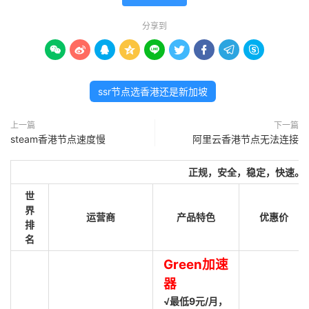
分享到









ssr节点选香港还是新加坡
上一篇
下一篇
steam香港节点速度慢
阿里云香港节点无法连接
正规，安全，稳定，快速。
世
界
运营商
产品特色
优惠价
排
名
Green加速
器
√最低9元/月，