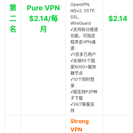
OpenVPN,
第
Pure VPN
IKEv2, SSTP,
二
$2.14/每
SSL,
$2.14
WireGuard
名
月
√支持拆分隧道
功能，可指定
程序走VPN通
道
√1百多万用户
√全球65个国
家6000+服务
器节点
√10个同时登
录
√超支持P2P种
子下载
√24/7客服支
持
Strong
VPN