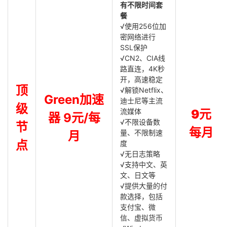
有不限时间套
餐
√使用256位加
密网络进行
SSL保护
√CN2、CIA线
路直连，4K秒
开，高速稳定
顶
√解锁Netflix、
Green加速
迪士尼等主流
级
流媒体
9元
器 9元/每
√不限设备数
节
每月
量、不限制速
月
点
度
√无日志策略
√支持中文、英
文、日文等
√提供大量的付
款选择，包括
支付宝、微
信、虚拟货币