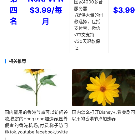
国家4000多台
四
$3.99/每
服务器
$3.99
√提供大量的付
名
月
款选择，包括
支付宝、微信
√中文支持
√30天退款保
证
相关推荐
国内能用的香港节点可以访问谷
国内怎么打开Disney+,看美剧可
歌,稳定的Hongkong加速器,国外
以用的香港节点加速器
便宜的香港机场,付费梯子访问
tiktok,youtube,facebook,twitte
r