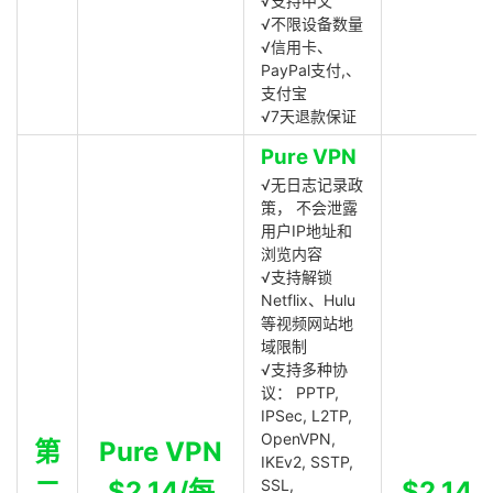
√支持中文
√不限设备数量
√信用卡、
PayPal支付,、
支付宝
√7天退款保证
Pure VPN
√无日志记录政
策， 不会泄露
用户IP地址和
浏览内容
√支持解锁
Netflix、Hulu
等视频网站地
域限制
√支持多种协
议： PPTP,
IPSec, L2TP,
OpenVPN,
第
Pure VPN
IKEv2, SSTP,
二
$2.14/每
SSL,
$2.14