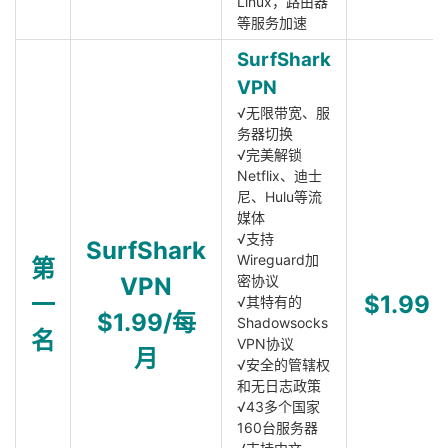
Linux，路由器
等服务加速
SurfShark
VPN
√无限带宽、服
务器切换
√完美解锁
Netflix、迪士
尼、Hulu等流
媒体
√支持
SurfShark
Wireguard加
第
VPN
密协议
一
$1.99
√其特有的
$1.99/每
Shadowsocks
名
VPN协议
月
√安全的管辖权
和无日志政策
√43多个国家
160台服务器