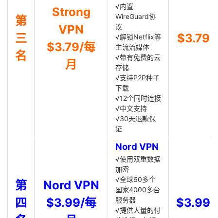
√内置
Strong
WireGuard协
第
VPN
议
三
$3.79
√解锁Netflix等
$3.79/每
主流流媒体
名
√带有免费的云
月
存储
√支持P2P种子
下载
√12个同时连接
√中文支持
√30天退款保
证
Nord VPN
√使用双重数据
加密
√全球60多个
第
Nord VPN
国家4000多台
四
$3.99/每
服务器
$3.99
√提供大量的付