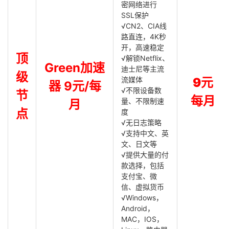
密网络进行
SSL保护
√CN2、CIA线
路直连，4K秒
开，高速稳定
顶
√解锁Netflix、
Green加速
迪士尼等主流
级
流媒体
9元
器 9元/每
√不限设备数
节
每月
量、不限制速
月
点
度
√无日志策略
√支持中文、英
文、日文等
√提供大量的付
款选择，包括
支付宝、微
信、虚拟货币
√Windows，
Android，
MAC，IOS，