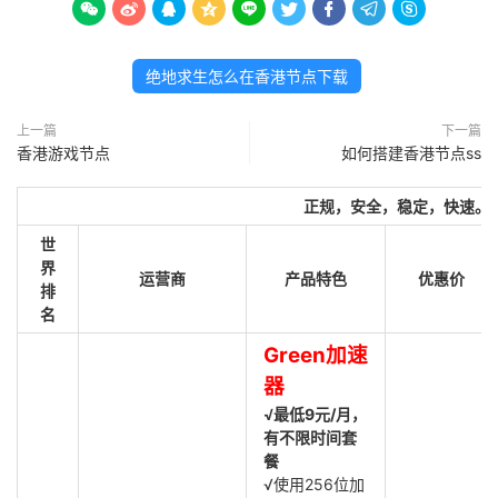









绝地求生怎么在香港节点下载
上一篇
下一篇
香港游戏节点
如何搭建香港节点ss
正规，安全，稳定，快速。
世
界
运营商
产品特色
优惠价
排
名
Green加速
器
√最低9元/月，
有不限时间套
餐
√使用256位加