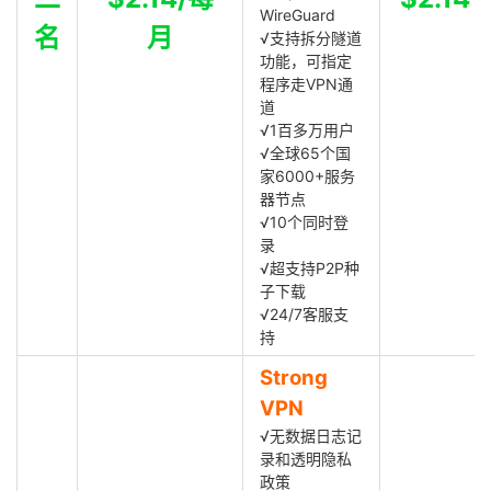
WireGuard
名
月
√支持拆分隧道
功能，可指定
程序走VPN通
道
√1百多万用户
√全球65个国
家6000+服务
器节点
√10个同时登
录
√超支持P2P种
子下载
√24/7客服支
持
Strong
VPN
√无数据日志记
录和透明隐私
政策