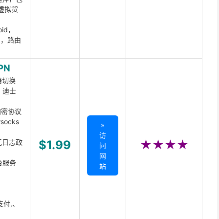
虚拟货
oid，
ux，路由
PN
器切换
x、迪士
d加密协议
ocks
»
访
无日志政
$1.99
★★★★
问
网
台服务
站
支付,、