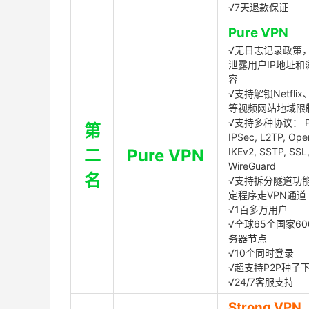
√7天退款保证
Pure VPN
√无日志记录政策，
泄露用户IP地址和
容
√支持解锁Netflix、
等视频网站地域限
√支持多种协议： P
第
IPSec, L2TP, Op
二
Pure VPN
IKEv2, SSTP, SSL
WireGuard
名
√支持拆分隧道功
定程序走VPN通道
√1百多万用户
√全球65个国家60
务器节点
√10个同时登录
√超支持P2P种子
√24/7客服支持
Strong VPN