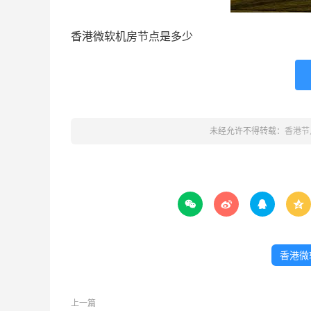
香港微软机房节点是多少
未经允许不得转载：
香港节




香港微
上一篇