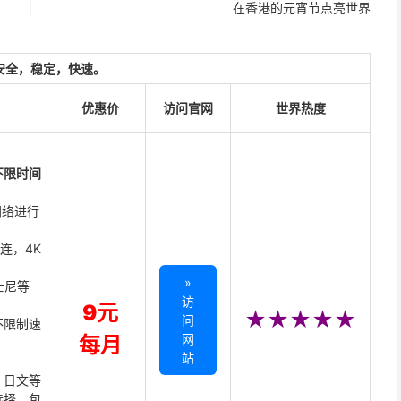
在香港的元宵节点亮世界
安全，稳定，快速。
优惠价
访问官网
世界热度
不限时间
网络进行
直连，4K
»
迪士尼等
访
9元
★★★★★
问
不限制速
网
每月
站
、日文等
选择，包