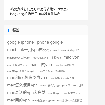
B站免费推荐稳定可以用的香港VPN节点，
Hongkong机场梯子加速器软件排名
标签
google iphone
iphone google
macbook一用vpn就死机
macbook可以用vpn吗
mac vpn
macbook怎么挂vpn
macbook连不上学校vpn
mac上的vpn
mac上好用的vpn
mac下vpn的配置
mac中vpn设置没有pptp
mac中连接vpn代理隧道
mac和ios极速免费vpn
mac多协议vpn客户端
mac怎么使用vpn
mac有什么好用的vpn工具
MAC机场
mac灵活的vpn客户端
mac版vpn
mac版本的vpn
mac用的vpn
mac电脑怎么连vpn
mac系统vpn设置教程