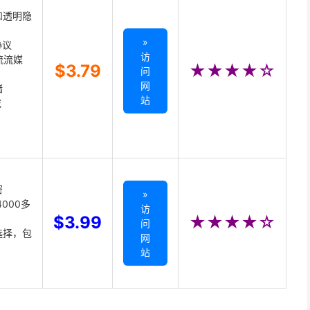
和透明隐
»
协议
访
主流流媒
$3.79
★★★★☆
问
网
储
站
载
密
»
000多
访
$3.99
★★★★☆
问
选择，包
网
站