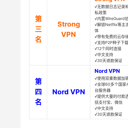
√无数据日志记录
私政策
第
√内置WireGuard
Strong
√解锁Netflix等
三
体
VPN
√带有免费的云存
名
√支持P2P种子下
√12个同时连接
√中文支持
√30天退款保证
Nord VPN
√使用双重数据加
第
√全球60多个国家4
四
Nord VPN
台服务器
√提供大量的付款
名
括支付宝、微信
√中文支持
√30天退款保证