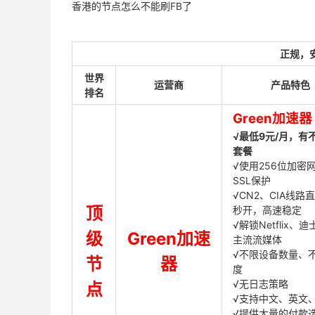
香港的节点怎么不能刷FB了
正规，
世界
运营商
产品特色
排名
Green加速器
√最低9元/月，有
套餐
√使用256位加密
SSL保护
√CN2、CIA线路
顶
秒开，高速稳定
√解锁Netflix、
级
Green加速
主流流媒体
√不限设备数量、
节
器
度
√无日志策略
点
√支持中文、英文
√提供大量的付款