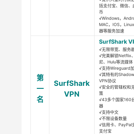
括支付宝、微信、
币
√Windows，Andr
MAC，IOS，Lin
器等服务加速
SurfShark V
√无限带宽、服务
√完美解锁Netfli
尼、Hulu等流媒体
√支持Wireguar
√其特有的Shadows
第
VPN协议
SurfShark
一
√安全的管辖权和
VPN
策
名
√43多个国家160
器
√支持中文
√不限设备数量
√信用卡、PayPal
支付宝