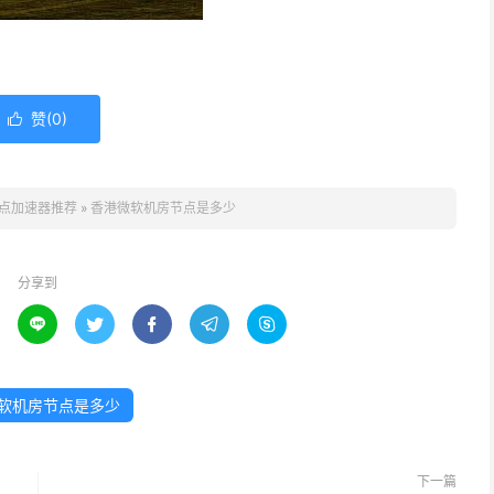
赞(
0
)

点加速器推荐
»
香港微软机房节点是多少
分享到





软机房节点是多少
下一篇