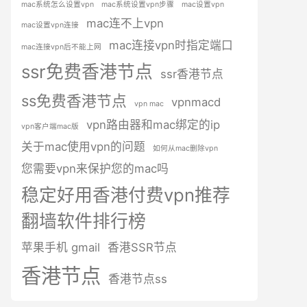
mac系统怎么设置vpn
mac系统设置vpn步骤
mac设置vpn
mac连不上vpn
mac设置vpn连接
mac连接vpn时指定端口
mac连接vpn后不能上网
ssr免费香港节点
ssr香港节点
ss免费香港节点
vpnmacd
vpn mac
vpn路由器和mac绑定的ip
vpn客户端mac版
关于mac使用vpn的问题
如何从mac删除vpn
您需要vpn来保护您的mac吗
稳定好用香港付费vpn推荐
翻墙软件排行榜
苹果手机 gmail
香港SSR节点
香港节点
香港节点ss