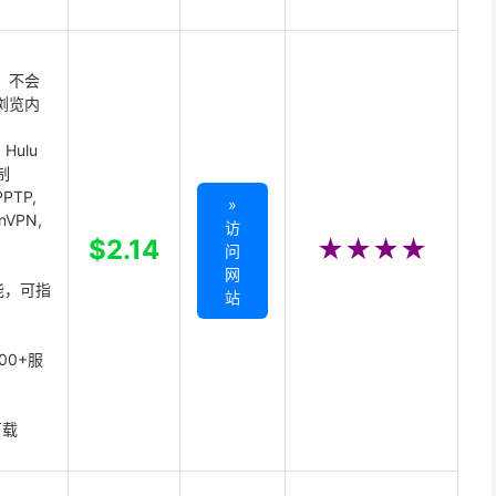
 不会
浏览内
Hulu
制
PTP,
»
enVPN,
访
,
$2.14
★★★★
问
网
能，可指
站
00+服
下载