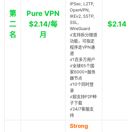
IPSec, L2TP,
OpenVPN,
第
Pure VPN
IKEv2, SSTP,
二
$2.14/每
SSL,
$2.14
WireGuard
名
月
√支持拆分隧道
功能，可指定
程序走VPN通
道
√1百多万用户
√全球65个国
家6000+服务
器节点
√10个同时登
录
√超支持P2P种
子下载
√24/7客服支
持
Strong