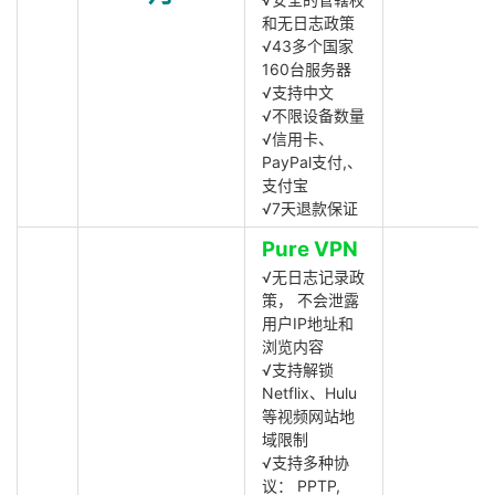
和无日志政策
√43多个国家
160台服务器
√支持中文
√不限设备数量
√信用卡、
PayPal支付,、
支付宝
√7天退款保证
Pure VPN
√无日志记录政
策， 不会泄露
用户IP地址和
浏览内容
√支持解锁
Netflix、Hulu
等视频网站地
域限制
√支持多种协
议： PPTP,