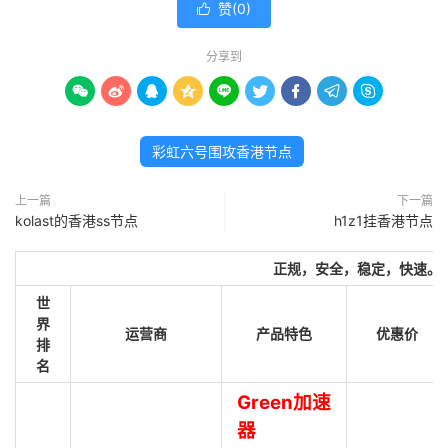
赞(
0
)

分享到









彩虹六号围攻香港节点
上一篇
下一篇
kolast的香港ss节点
h1z1挂香港节点
正规，安全，稳定，快速。
世
界
运营商
产品特色
优惠价
排
名
Green加速
器