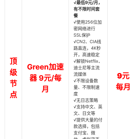
√最低9元/月，
有不限时间套
餐
√使用256位加
密网络进行
SSL保护
√CN2、CIA线
路直连，4K秒
开，高速稳定
顶
√解锁Netflix、
Green加速
迪士尼等主流
级
流媒体
9元
器 9元/每
√不限设备数
节
每月
量、不限制速
月
点
度
√无日志策略
√支持中文、英
文、日文等
√提供大量的付
款选择，包括
支付宝、微