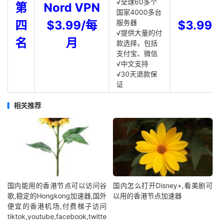
√全球60多个
第
Nord VPN
国家4000多台
四
$3.99/每
服务器
$3.99
√提供大量的付
名
月
款选择，包括
支付宝、微信
√中文支持
√30天退款保
证
相关推荐
国内能用的香港节点可以访问谷
国内怎么打开Disney+,看美剧可
歌,稳定的Hongkong加速器,国外
以用的香港节点加速器
便宜的香港机场,付费梯子访问
tiktok,youtube,facebook,twitte