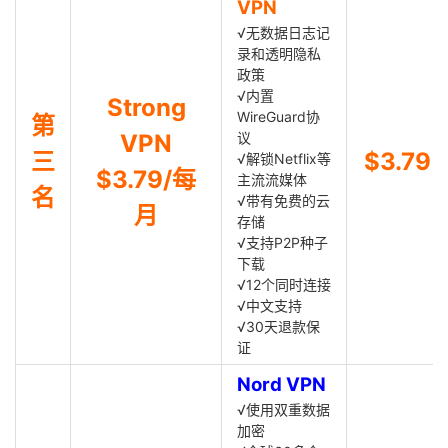
VPN
√无数据日志记
录和透明隐私
政策
√内置
Strong
WireGuard协
第
VPN
议
三
$3.79
√解锁Netflix等
$3.79/每
主流流媒体
名
√带有免费的云
月
存储
√支持P2P种子
下载
√12个同时连接
√中文支持
√30天退款保
证
Nord VPN
√使用双重数据
加密