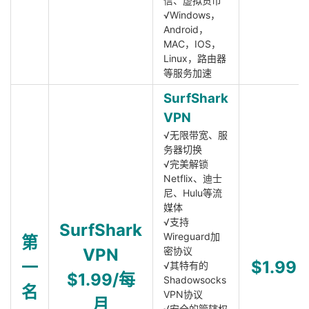
信、虚拟货币
√Windows，
Android，
MAC，IOS，
Linux，路由器
等服务加速
SurfShark
VPN
√无限带宽、服
务器切换
√完美解锁
Netflix、迪士
尼、Hulu等流
媒体
√支持
SurfShark
Wireguard加
第
VPN
密协议
一
$1.99
√其特有的
$1.99/每
Shadowsocks
名
VPN协议
月
√安全的管辖权