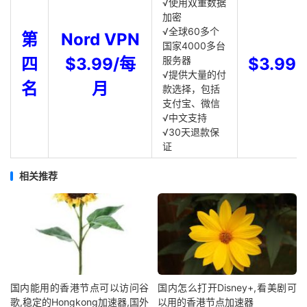
√使用双重数据
加密
√全球60多个
第
Nord VPN
国家4000多台
四
$3.99/每
服务器
$3.99
√提供大量的付
名
月
款选择，包括
支付宝、微信
√中文支持
√30天退款保
证
相关推荐
国内能用的香港节点可以访问谷
国内怎么打开Disney+,看美剧可
歌,稳定的Hongkong加速器,国外
以用的香港节点加速器