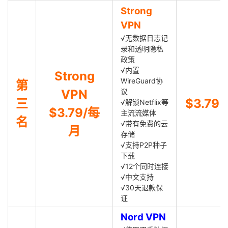
Strong
VPN
√无数据日志记
录和透明隐私
政策
√内置
Strong
WireGuard协
第
VPN
议
三
$3.79
√解锁Netflix等
$3.79/每
主流流媒体
名
√带有免费的云
月
存储
√支持P2P种子
下载
√12个同时连接
√中文支持
√30天退款保
证
Nord VPN