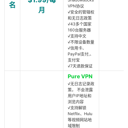
名
VPN协议
月
√安全的管辖权
和无日志政策
√43多个国家
160台服务器
√支持中文
√不限设备数量
√信用卡、
PayPal支付,、
支付宝
√7天退款保证
Pure VPN
√无日志记录政
策， 不会泄露
用户IP地址和
浏览内容
√支持解锁
Netflix、Hulu
等视频网站地
域限制