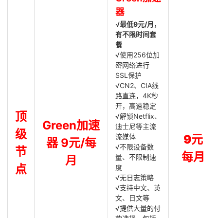
器
√最低9元/月，
有不限时间套
餐
√使用256位加
密网络进行
SSL保护
√CN2、CIA线
路直连，4K秒
开，高速稳定
顶
√解锁Netflix、
Green加速
迪士尼等主流
级
流媒体
9元
器 9元/每
√不限设备数
节
每月
量、不限制速
月
点
度
√无日志策略
√支持中文、英
文、日文等
√提供大量的付