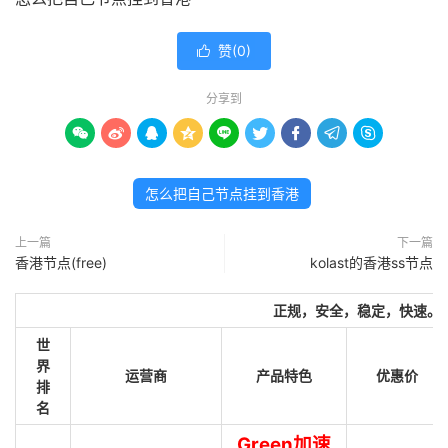
赞(
0
)

分享到









怎么把自己节点挂到香港
上一篇
下一篇
香港节点(free)
kolast的香港ss节点
正规，安全，稳定，快速。
世
界
运营商
产品特色
优惠价
排
名
Green加速