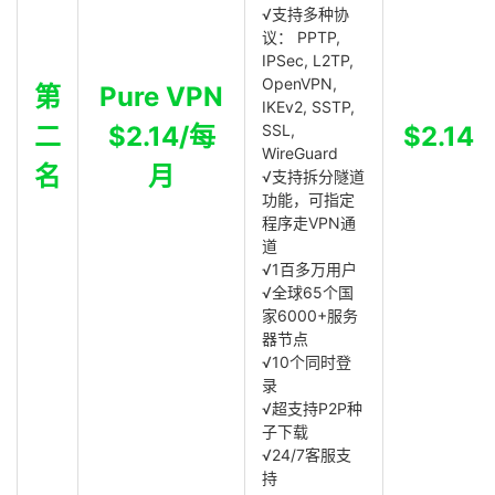
√支持多种协
议： PPTP,
IPSec, L2TP,
OpenVPN,
第
Pure VPN
IKEv2, SSTP,
二
$2.14/每
SSL,
$2.14
WireGuard
名
月
√支持拆分隧道
功能，可指定
程序走VPN通
道
√1百多万用户
√全球65个国
家6000+服务
器节点
√10个同时登
录
√超支持P2P种
子下载
√24/7客服支
持