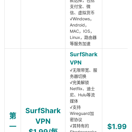
款选择，包括
支付宝、微
信、虚拟货币
√Windows，
Android，
MAC，IOS，
Linux，路由器
等服务加速
SurfShark
VPN
√无限带宽、服
务器切换
√完美解锁
Netflix、迪士
尼、Hulu等流
媒体
√支持
SurfShark
Wireguard加
第
VPN
密协议
一
$1.99
√其特有的
$1.99/每
Shadowsocks