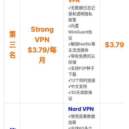
VPN
√无数据日志记
录和透明隐私
政策
√内置
Strong
WireGuard协
第
VPN
议
三
$3.79
√解锁Netflix等
$3.79/每
主流流媒体
名
√带有免费的云
月
存储
√支持P2P种子
下载
√12个同时连接
√中文支持
√30天退款保
证
Nord VPN
√使用双重数据
加密
√全球60多个