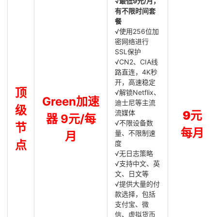
√最低9元/月，
有不限时间套
餐
√使用256位加
密网络进行
SSL保护
√CN2、CIA线
路直连，4K秒
开，高速稳定
顶
√解锁Netflix、
Green加速
迪士尼等主流
级
流媒体
9元
器 9元/每
√不限设备数
节
每月
量、不限制速
月
点
度
√无日志策略
√支持中文、英
文、日文等
√提供大量的付
款选择，包括
支付宝、微
信、虚拟货币