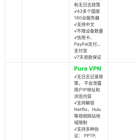
和无日志政策
√43多个国家
160台服务器
√支持中文
√不限设备数量
√信用卡、
PayPal支付,、
支付宝
√7天退款保证
Pure VPN
√无日志记录政
策， 不会泄露
用户IP地址和
浏览内容
√支持解锁
Netflix、Hulu
等视频网站地
域限制
√支持多种协
议： PPTP,