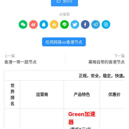
赞(
0
)

分享到









吃鸡网易uu香港节点
上一篇
下一篇
香港一带一路节点
幕梅自带的香港节点
正规，安全，稳定，快速。
世
界
运营商
产品特色
优惠价
排
名
Green加速
器