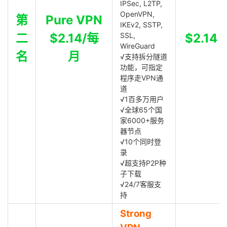
IPSec, L2TP,
OpenVPN,
第
Pure VPN
IKEv2, SSTP,
二
$2.14/每
SSL,
$2.14
WireGuard
名
月
√支持拆分隧道
功能，可指定
程序走VPN通
道
√1百多万用户
√全球65个国
家6000+服务
器节点
√10个同时登
录
√超支持P2P种
子下载
√24/7客服支
持
Strong