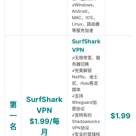
√Windows，
Android，
MAC，IOS，
Linux，路由器
等服务加速
SurfShark
VPN
√无限带宽、服
务器切换
√完美解锁
Netflix、迪士
尼、Hulu等流
媒体
√支持
SurfShark
Wireguard加
第
VPN
密协议
一
$1.99
√其特有的
$1.99/每
Shadowsocks
名
VPN协议
月
√安全的管辖权