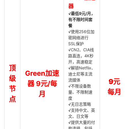
器
√最低9元/月，
有不限时间套
餐
√使用256位加
密网络进行
SSL保护
√CN2、CIA线
路直连，4K秒
开，高速稳定
顶
√解锁Netflix、
Green加速
迪士尼等主流
级
流媒体
9元
器 9元/每
√不限设备数
节
每月
量、不限制速
月
点
度
√无日志策略
√支持中文、英
文、日文等
√提供大量的付
款选择，包括