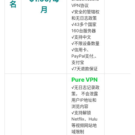
名
VPN协议
月
√安全的管辖权
和无日志政策
√43多个国家
160台服务器
√支持中文
√不限设备数量
√信用卡、
PayPal支付,、
支付宝
√7天退款保证
Pure VPN
√无日志记录政
策， 不会泄露
用户IP地址和
浏览内容
√支持解锁
Netflix、Hulu
等视频网站地
域限制