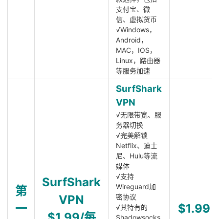
支付宝、微
信、虚拟货币
√Windows，
Android，
MAC，IOS，
Linux，路由器
等服务加速
SurfShark
VPN
√无限带宽、服
务器切换
√完美解锁
Netflix、迪士
尼、Hulu等流
媒体
√支持
SurfShark
Wireguard加
第
VPN
密协议
一
$1.99
√其特有的
$1.99/每
Shadowsocks