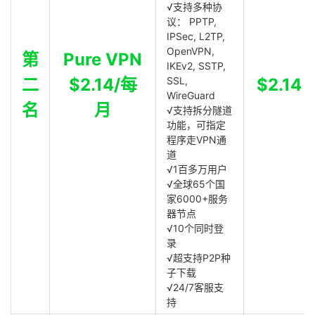
√支持多种协
议： PPTP,
IPSec, L2TP,
OpenVPN,
第
Pure VPN
IKEv2, SSTP,
二
$2.14/每
SSL,
$2.14
WireGuard
名
月
√支持拆分隧道
功能，可指定
程序走VPN通
道
√1百多万用户
√全球65个国
家6000+服务
器节点
√10个同时登
录
√超支持P2P种
子下载
√24/7客服支
持