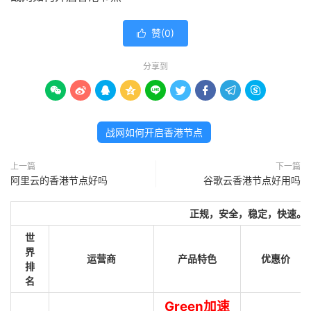
赞(
0
)

分享到









战网如何开启香港节点
上一篇
下一篇
阿里云的香港节点好吗
谷歌云香港节点好用吗
正规，安全，稳定，快速。
世
界
运营商
产品特色
优惠价
排
名
Green加速