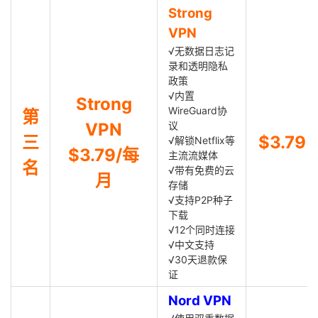
Strong
VPN
√无数据日志记
录和透明隐私
政策
√内置
Strong
WireGuard协
第
VPN
议
三
$3.79
√解锁Netflix等
$3.79/每
主流流媒体
名
√带有免费的云
月
存储
√支持P2P种子
下载
√12个同时连接
√中文支持
√30天退款保
证
Nord VPN