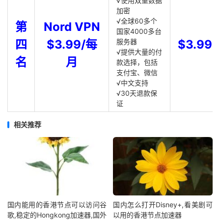
√使用双重数据
加密
√全球60多个
第
Nord VPN
国家4000多台
四
$3.99/每
服务器
$3.99
√提供大量的付
名
月
款选择，包括
支付宝、微信
√中文支持
√30天退款保
证
相关推荐
国内能用的香港节点可以访问谷
国内怎么打开Disney+,看美剧可
歌,稳定的Hongkong加速器,国外
以用的香港节点加速器