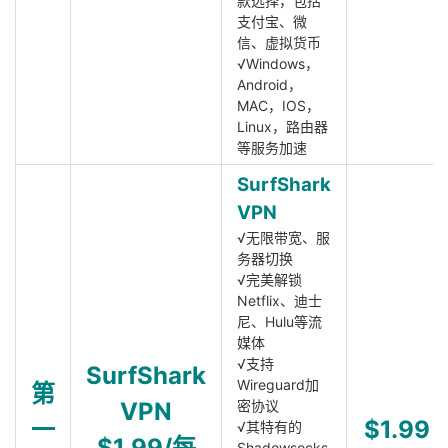
款选择，包括
支付宝、微
信、虚拟货币
√Windows，
Android，
MAC，IOS，
Linux，路由器
等服务加速
SurfShark
VPN
√无限带宽、服
务器切换
√完美解锁
Netflix、迪士
尼、Hulu等流
媒体
√支持
SurfShark
Wireguard加
第
VPN
密协议
一
$1.99
√其特有的
$1.99/每
Shadowsocks