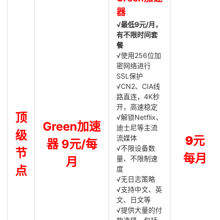
器
√最低9元/月，
有不限时间套
餐
√使用256位加
密网络进行
SSL保护
√CN2、CIA线
路直连，4K秒
开，高速稳定
顶
√解锁Netflix、
Green加速
迪士尼等主流
级
流媒体
9元
器 9元/每
√不限设备数
节
每月
量、不限制速
月
点
度
√无日志策略
√支持中文、英
文、日文等
√提供大量的付