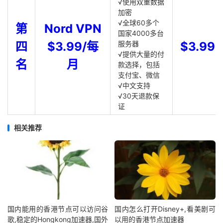
√使用双重数据
加密
√全球60多个
第
Nord VPN
国家4000多台
四
$3.99/每
服务器
$3.99
√提供大量的付
名
月
款选择，包括
支付宝、微信
√中文支持
√30天退款保
证
相关推荐
国内能用的香港节点可以访问谷
国内怎么打开Disney+,看美剧可
歌,稳定的Hongkong加速器,国外
以用的香港节点加速器