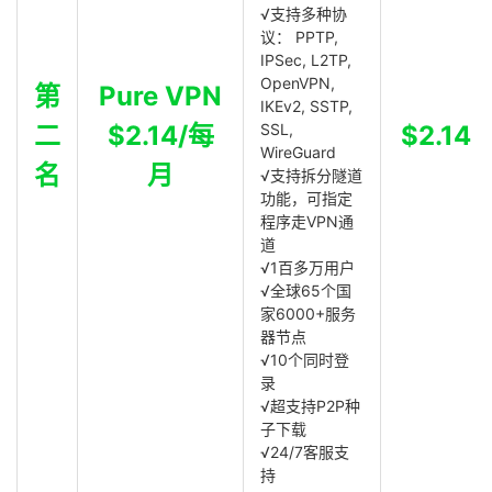
√支持多种协
议： PPTP,
IPSec, L2TP,
OpenVPN,
第
Pure VPN
IKEv2, SSTP,
二
$2.14/每
SSL,
$2.14
WireGuard
名
月
√支持拆分隧道
功能，可指定
程序走VPN通
道
√1百多万用户
√全球65个国
家6000+服务
器节点
√10个同时登
录
√超支持P2P种
子下载
√24/7客服支
持