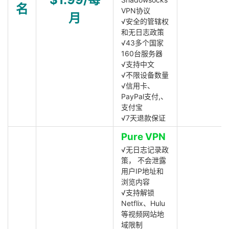
名
VPN协议
月
√安全的管辖权
和无日志政策
√43多个国家
160台服务器
√支持中文
√不限设备数量
√信用卡、
PayPal支付,、
支付宝
√7天退款保证
Pure VPN
√无日志记录政
策， 不会泄露
用户IP地址和
浏览内容
√支持解锁
Netflix、Hulu
等视频网站地
域限制