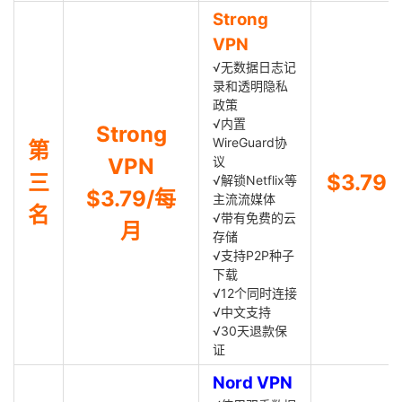
Strong
VPN
√无数据日志记
录和透明隐私
政策
√内置
Strong
WireGuard协
第
VPN
议
三
$3.79
√解锁Netflix等
$3.79/每
主流流媒体
名
√带有免费的云
月
存储
√支持P2P种子
下载
√12个同时连接
√中文支持
√30天退款保
证
Nord VPN