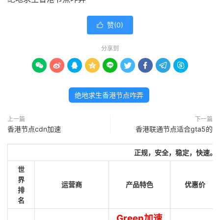
赞(
0
)

分享到









绝地求生香港节点咋弄
上一篇
下一篇
香港节点cdn加速
香港联通节点适合gta5的
正规，安全，稳定，快速。
世
界
运营商
产品特色
优惠价
排
名
Green加速