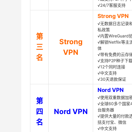
√24/7客服支持
Strong VPN
√无数据日志记录
私政策
第
√内置WireGuard
Strong
√解锁Netflix等
三
体
VPN
√带有免费的云存
名
√支持P2P种子下
√12个同时连接
√中文支持
√30天退款保证
Nord VPN
√使用双重数据加
第
√全球60多个国家4
四
Nord VPN
台服务器
√提供大量的付款
名
括支付宝、微信
√中文支持