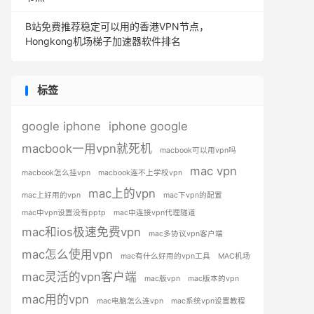
B站免费推荐稳定可以用的香港VPN节点，
Hongkong机场梯子加速器软件排名
标签
google iphone
iphone google
macbook一用vpn就死机
macbook可以用vpn吗
mac vpn
macbook怎么挂vpn
macbook连不上学校vpn
mac上的vpn
mac上好用的vpn
mac下vpn的配置
mac中vpn设置没有pptp
mac中连接vpn代理隧道
mac和ios极速免费vpn
mac多协议vpn客户端
mac怎么使用vpn
mac有什么好用的vpn工具
MAC机场
mac灵活的vpn客户端
mac版vpn
mac版本的vpn
mac用的vpn
mac电脑怎么连vpn
mac系统vpn设置教程