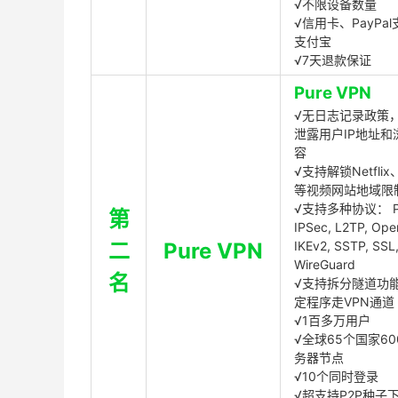
√不限设备数量
√信用卡、PayPal
支付宝
√7天退款保证
Pure VPN
√无日志记录政策，
泄露用户IP地址和
容
√支持解锁Netflix、
等视频网站地域限
√支持多种协议： P
第
IPSec, L2TP, Op
二
Pure VPN
IKEv2, SSTP, SSL
WireGuard
名
√支持拆分隧道功
定程序走VPN通道
√1百多万用户
√全球65个国家60
务器节点
√10个同时登录
√超支持P2P种子