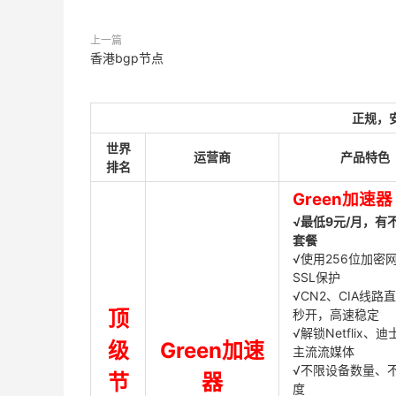
上一篇
香港bgp节点
正规，
世界
运营商
产品特色
排名
Green加速器
√最低9元/月，有
套餐
√使用256位加密
SSL保护
√CN2、CIA线路
顶
秒开，高速稳定
√解锁Netflix、
级
Green加速
主流流媒体
√不限设备数量、
节
器
度