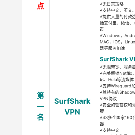
√无日志策略
点
√支持中文、英文
√提供大量的付款
括支付宝、微信、
币
√Windows，Andr
MAC，IOS，Lin
器等服务加速
SurfShark V
√无限带宽、服务
√完美解锁Netfli
尼、Hulu等流媒体
√支持Wireguar
√其特有的Shadows
第
VPN协议
SurfShark
一
√安全的管辖权和
VPN
策
名
√43多个国家160
器
√支持中文