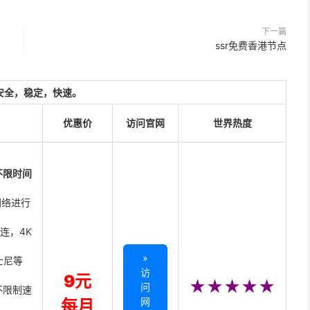
下一篇
ssr免费香港节点
安全，稳定，快速。
优惠价
访问官网
世界热度
不限时间
网络进行
直连，4K
»
迪士尼等
访
9元
★★★★★
问
不限制速
网
每月