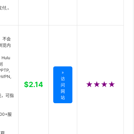
支付,、
 不会
浏览内
Hulu
制
PTP,
»
enVPN,
访
,
$2.14
★★★★
问
网
能，可指
站
00+服
下载