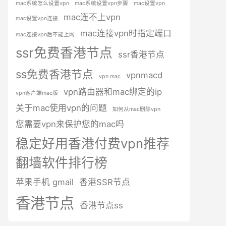
mac系统怎么设置vpn
mac系统设置vpn步骤
mac设置vpn
mac连不上vpn
mac设置vpn连接
mac连接vpn时指定端口
mac连接vpn后不能上网
ssr免费香港节点
ssr香港节点
ss免费香港节点
vpnmacd
vpn mac
vpn路由器和mac绑定的ip
vpn客户端mac版
关于mac使用vpn的问题
如何从mac删除vpn
您需要vpn来保护您的mac吗
稳定好用香港付费vpn推荐
翻墙软件排行榜
苹果手机 gmail
香港SSR节点
香港节点
香港节点ss