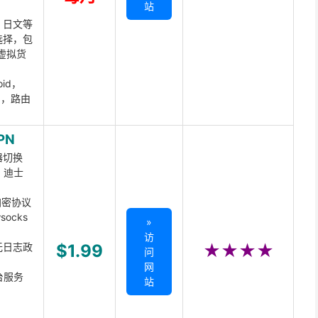
站
、日文等
选择，包
虚拟货
oid，
ux，路由
PN
器切换
x、迪士
d加密协议
ocks
»
访
无日志政
$1.99
★★★★
问
网
台服务
站