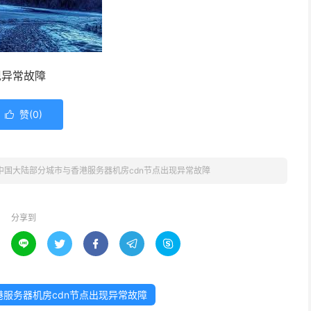
现异常故障
赞(
0
)

中国大陆部分城市与香港服务器机房cdn节点出现异常故障
分享到





服务器机房cdn节点出现异常故障