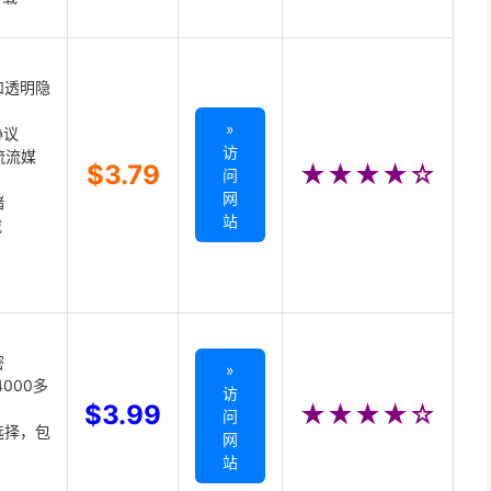
和透明隐
»
协议
访
主流流媒
$3.79
★★★★☆
问
网
储
站
载
密
»
000多
访
$3.99
★★★★☆
问
选择，包
网
站