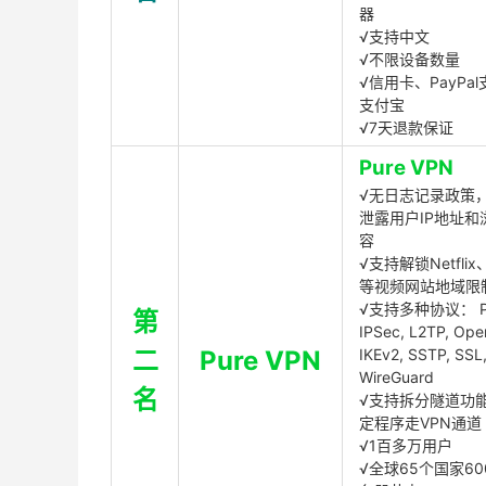
器
√支持中文
√不限设备数量
√信用卡、PayPal
支付宝
√7天退款保证
Pure VPN
√无日志记录政策，
泄露用户IP地址和
容
√支持解锁Netflix、
等视频网站地域限
√支持多种协议： P
第
IPSec, L2TP, Op
二
Pure VPN
IKEv2, SSTP, SSL
WireGuard
名
√支持拆分隧道功
定程序走VPN通道
√1百多万用户
√全球65个国家60