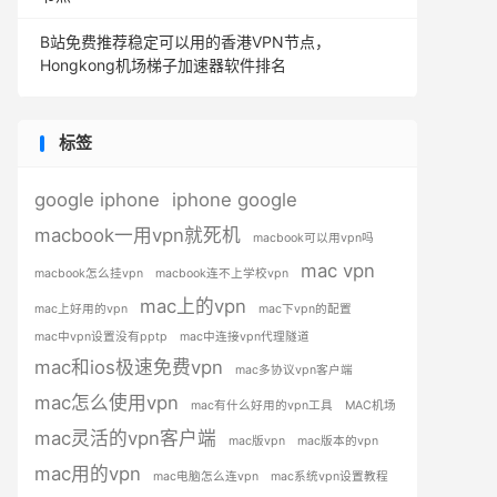
B站免费推荐稳定可以用的香港VPN节点，
Hongkong机场梯子加速器软件排名
标签
google iphone
iphone google
macbook一用vpn就死机
macbook可以用vpn吗
mac vpn
macbook怎么挂vpn
macbook连不上学校vpn
mac上的vpn
mac上好用的vpn
mac下vpn的配置
mac中vpn设置没有pptp
mac中连接vpn代理隧道
mac和ios极速免费vpn
mac多协议vpn客户端
mac怎么使用vpn
mac有什么好用的vpn工具
MAC机场
mac灵活的vpn客户端
mac版vpn
mac版本的vpn
mac用的vpn
mac电脑怎么连vpn
mac系统vpn设置教程