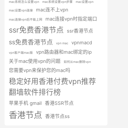
mac系统怎么设置vpn
mac系统设置vpn步骤
mac设置vpn
mac连不上vpn
mac设置vpn连接
mac连接vpn时指定端口
mac连接vpn后不能上网
ssr免费香港节点
ssr香港节点
ss免费香港节点
vpnmacd
vpn mac
vpn路由器和mac绑定的ip
vpn客户端mac版
关于mac使用vpn的问题
如何从mac删除vpn
您需要vpn来保护您的mac吗
稳定好用香港付费vpn推荐
翻墙软件排行榜
苹果手机 gmail
香港SSR节点
香港节点
香港节点ss