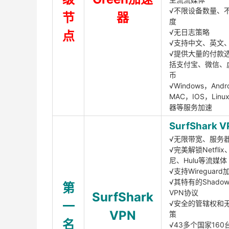
√不限设备数量、
节
器
度
√无日志策略
点
√支持中文、英文
√提供大量的付款
括支付宝、微信、
币
√Windows，Andr
MAC，IOS，Lin
器等服务加速
SurfShark V
√无限带宽、服务
√完美解锁Netfli
尼、Hulu等流媒体
√支持Wireguar
√其特有的Shadows
第
VPN协议
SurfShark
一
√安全的管辖权和
VPN
策
名
√43多个国家160