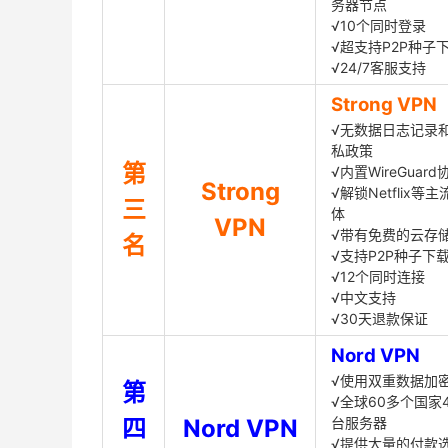
务器节点
√10个同时登录
√超支持P2P种子
√24/7客服支持
Strong VPN
√无数据日志记录
私政策
第
√内置WireGuard
Strong
√解锁Netflix等
三
体
VPN
√带有免费的云存
名
√支持P2P种子下
√12个同时连接
√中文支持
√30天退款保证
Nord VPN
√使用双重数据加
第
√全球60多个国家4
四
Nord VPN
台服务器
√提供大量的付款