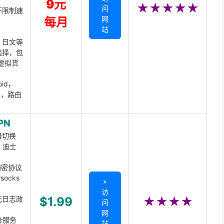
9元
★★★★★
问
不限制速
网
每月
站
、日文等
选择，包
虚拟货
oid，
ux，路由
PN
器切换
x、迪士
d加密协议
ocks
»
访
无日志政
$1.99
★★★★
问
网
台服务
站