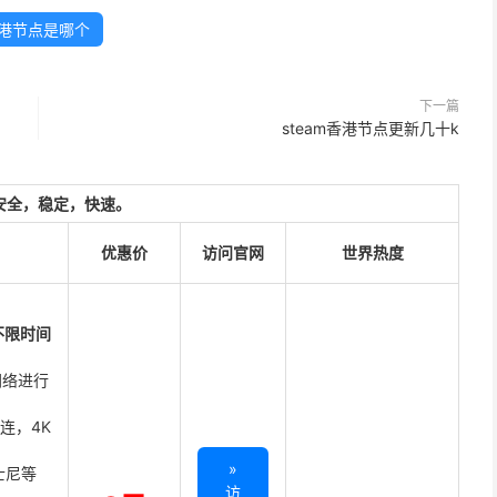
港节点是哪个
下一篇
steam香港节点更新几十k
安全，稳定，快速。
优惠价
访问官网
世界热度
不限时间
网络进行
直连，4K
»
迪士尼等
访