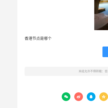
香港节点是哪个
未经允许不得转载：
香



