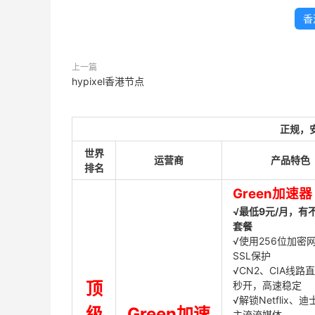
香
上一篇
hypixel香港节点
正规，
世界
运营商
产品特色
排名
Green加速器
√最低9元/月，有
套餐
√使用256位加密
SSL保护
√CN2、CIA线路
顶
秒开，高速稳定
√解锁Netflix、
级
Green加速
主流流媒体