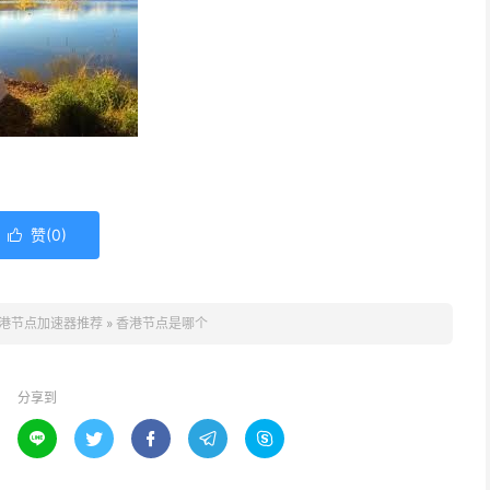
赞(
0
)

港节点加速器推荐
»
香港节点是哪个
分享到




