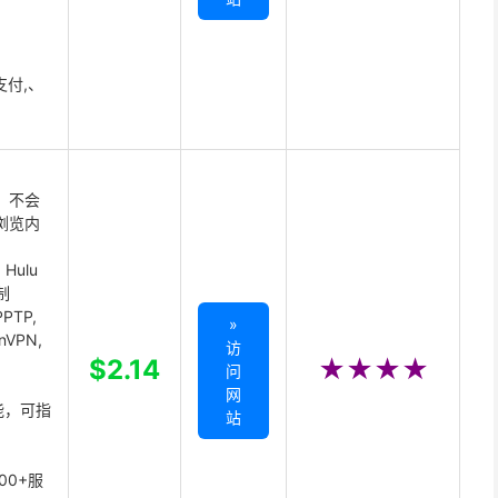
支付,、
 不会
浏览内
Hulu
制
PTP,
»
enVPN,
访
,
$2.14
★★★★
问
网
能，可指
站
00+服