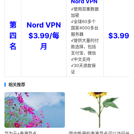
Nord VPN
√使用双重数据
加密
√全球60多个
第
Nord VPN
国家4000多台
四
$3.99/每
服务器
$3.99
√提供大量的付
名
月
款选择，包括
支付宝、微信
√中文支持
√30天退款保
证
相关推荐
华为云+香港节点
国内能用的香港节点可以访问谷