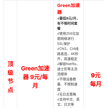
Green加速
器
√最低9元/月，
有不限时间套
餐
√使用256位加
密网络进行
SSL保护
√CN2、CIA线
路直连，4K秒
开，高速稳定
顶
√解锁Netflix、
Green加速
迪士尼等主流
级
流媒体
9元
器 9元/每
√不限设备数
节
每月
量、不限制速
月
点
度
√无日志策略
√支持中文、英
文、日文等