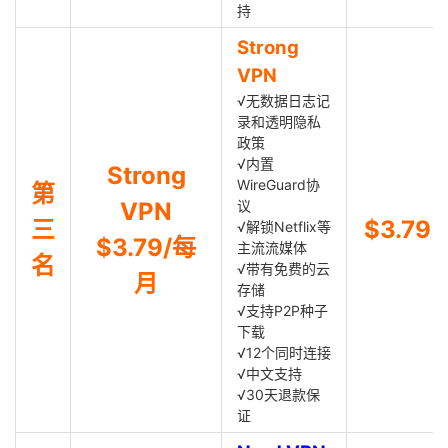
持
Strong
VPN
√无数据日志记
录和透明隐私
政策
√内置
Strong
WireGuard协
第
VPN
议
三
$3.79
√解锁Netflix等
$3.79/每
主流流媒体
名
√带有免费的云
月
存储
√支持P2P种子
下载
√12个同时连接
√中文支持
√30天退款保
证