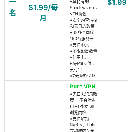
一
$1.99
√其特有的
$1.99/每
Shadowsocks
名
VPN协议
月
√安全的管辖权
和无日志政策
√43多个国家
160台服务器
√支持中文
√不限设备数量
√信用卡、
PayPal支付,、
支付宝
√7天退款保证
Pure VPN
√无日志记录政
策， 不会泄露
用户IP地址和
浏览内容
√支持解锁
Netflix、Hulu
等视频网站地