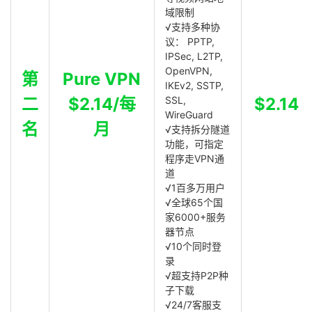
域限制
√支持多种协
议： PPTP,
IPSec, L2TP,
OpenVPN,
第
Pure VPN
IKEv2, SSTP,
二
$2.14/每
SSL,
$2.14
WireGuard
名
月
√支持拆分隧道
功能，可指定
程序走VPN通
道
√1百多万用户
√全球65个国
家6000+服务
器节点
√10个同时登
录
√超支持P2P种
子下载
√24/7客服支