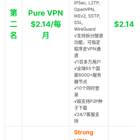
IPSec, L2TP,
OpenVPN,
第
Pure VPN
IKEv2, SSTP,
二
$2.14/每
SSL,
$2.14
WireGuard
名
月
√支持拆分隧道
功能，可指定
程序走VPN通
道
√1百多万用户
√全球65个国
家6000+服务
器节点
√10个同时登
录
√超支持P2P种
子下载
√24/7客服支
持
Strong