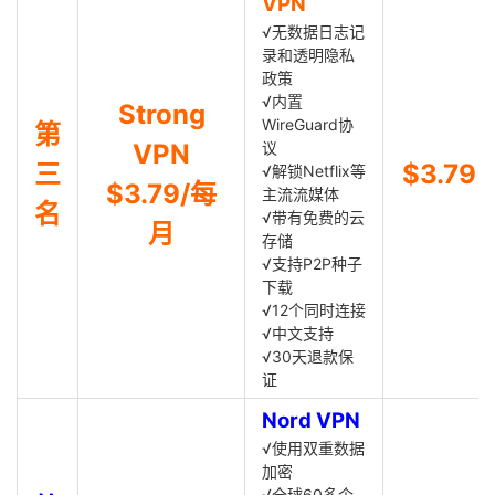
VPN
√无数据日志记
录和透明隐私
政策
√内置
Strong
WireGuard协
第
VPN
议
三
$3.79
√解锁Netflix等
$3.79/每
主流流媒体
名
√带有免费的云
月
存储
√支持P2P种子
下载
√12个同时连接
√中文支持
√30天退款保
证
Nord VPN
√使用双重数据
加密
√全球60多个