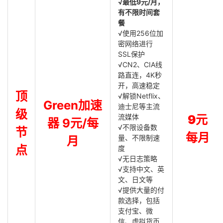
√最低9元/月，
有不限时间套
餐
√使用256位加
密网络进行
SSL保护
√CN2、CIA线
路直连，4K秒
开，高速稳定
顶
√解锁Netflix、
Green加速
迪士尼等主流
级
流媒体
9元
器 9元/每
√不限设备数
节
每月
量、不限制速
月
点
度
√无日志策略
√支持中文、英
文、日文等
√提供大量的付
款选择，包括
支付宝、微
信、虚拟货币