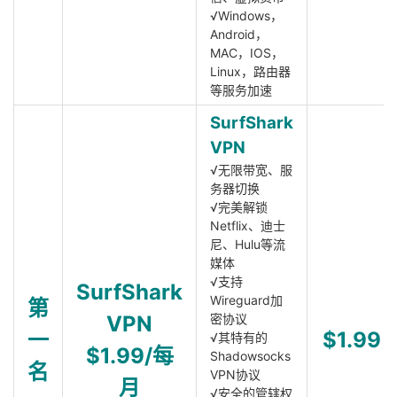
√Windows，
Android，
MAC，IOS，
Linux，路由器
等服务加速
SurfShark
VPN
√无限带宽、服
务器切换
√完美解锁
Netflix、迪士
尼、Hulu等流
媒体
√支持
SurfShark
Wireguard加
第
VPN
密协议
一
$1.99
√其特有的
$1.99/每
Shadowsocks
名
VPN协议
月
√安全的管辖权