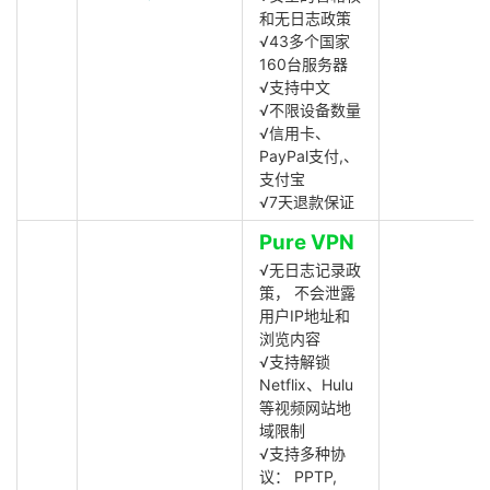
和无日志政策
√43多个国家
160台服务器
√支持中文
√不限设备数量
√信用卡、
PayPal支付,、
支付宝
√7天退款保证
Pure VPN
√无日志记录政
策， 不会泄露
用户IP地址和
浏览内容
√支持解锁
Netflix、Hulu
等视频网站地
域限制
√支持多种协
议： PPTP,