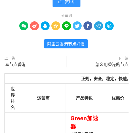
赞(
0
)

分享到









阿里云香港节点好慢
上一篇
下一篇
uu节点香港
怎么用香港的节点
正规，安全，稳定，快速。
世
界
运营商
产品特色
优惠价
排
名
Green加速
器