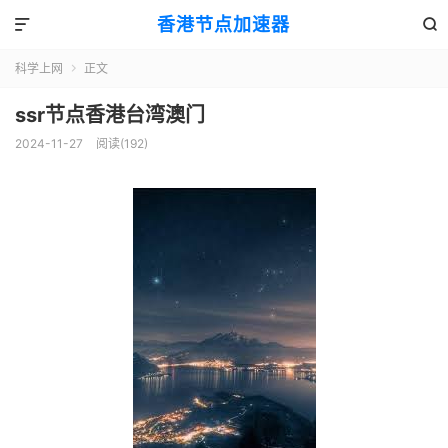
香港节点加速器


科学上网
正文

ssr节点香港台湾澳门
2024-11-27
阅读(192)