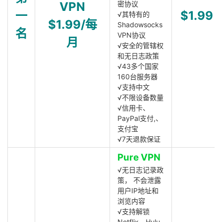
VPN
密协议
一
$1.99
√其特有的
$1.99/每
Shadowsocks
名
VPN协议
月
√安全的管辖权
和无日志政策
√43多个国家
160台服务器
√支持中文
√不限设备数量
√信用卡、
PayPal支付,、
支付宝
√7天退款保证
Pure VPN
√无日志记录政
策， 不会泄露
用户IP地址和
浏览内容
√支持解锁
Netflix、Hulu