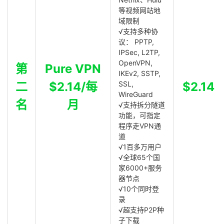
等视频网站地
域限制
√支持多种协
议： PPTP,
IPSec, L2TP,
OpenVPN,
第
Pure VPN
IKEv2, SSTP,
二
$2.14/每
SSL,
$2.14
WireGuard
名
月
√支持拆分隧道
功能，可指定
程序走VPN通
道
√1百多万用户
√全球65个国
家6000+服务
器节点
√10个同时登
录
√超支持P2P种
子下载