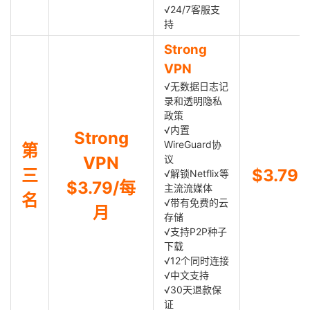
√24/7客服支
持
Strong
VPN
√无数据日志记
录和透明隐私
政策
√内置
Strong
WireGuard协
第
VPN
议
三
$3.79
√解锁Netflix等
$3.79/每
主流流媒体
名
√带有免费的云
月
存储
√支持P2P种子
下载
√12个同时连接
√中文支持
√30天退款保
证