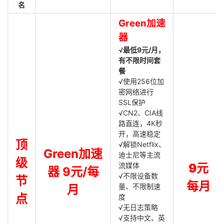
名
Green加速
器
√最低9元/月，
有不限时间套
餐
√使用256位加
密网络进行
SSL保护
√CN2、CIA线
路直连，4K秒
开，高速稳定
顶
√解锁Netflix、
Green加速
迪士尼等主流
级
流媒体
9元
器 9元/每
√不限设备数
节
每月
量、不限制速
月
点
度
√无日志策略
√支持中文、英