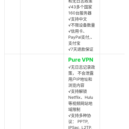
和无日志政策
√43多个国家
160台服务器
√支持中文
√不限设备数量
√信用卡、
PayPal支付,、
支付宝
√7天退款保证
Pure VPN
√无日志记录政
策， 不会泄露
用户IP地址和
浏览内容
√支持解锁
Netflix、Hulu
等视频网站地
域限制
√支持多种协
议： PPTP,
IPSec, L2TP,