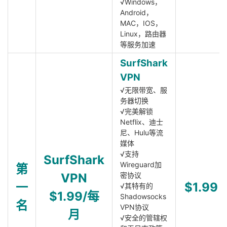
√Windows，
Android，
MAC，IOS，
Linux，路由器
等服务加速
SurfShark
VPN
√无限带宽、服
务器切换
√完美解锁
Netflix、迪士
尼、Hulu等流
媒体
√支持
SurfShark
Wireguard加
第
VPN
密协议
一
$1.99
√其特有的
$1.99/每
Shadowsocks
名
VPN协议
月
√安全的管辖权