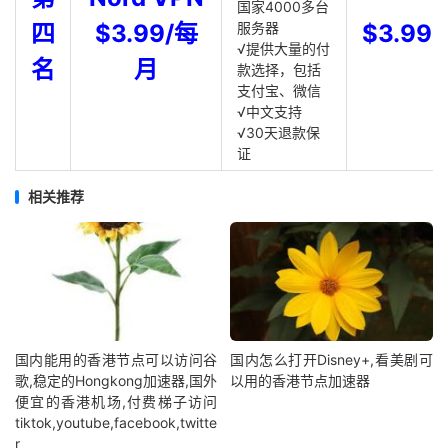
国家4000多台
四
$3.99/每
服务器
$3.99
√提供大量的付
名
月
款选择，包括
支付宝、微信
√中文支持
√30天退款保
证
相关推荐
国内能用的香港节点可以访问谷
国内怎么打开Disney+,看美剧可
歌,稳定的Hongkong加速器,国外
以用的香港节点加速器
便宜的香港机场,付费梯子访问
tiktok,youtube,facebook,twitte
r