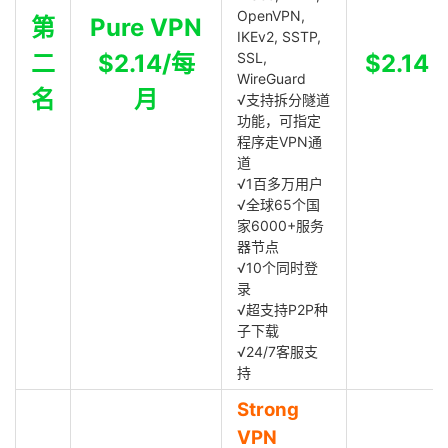
OpenVPN,
第
Pure VPN
IKEv2, SSTP,
二
$2.14/每
SSL,
$2.14
WireGuard
名
月
√支持拆分隧道
功能，可指定
程序走VPN通
道
√1百多万用户
√全球65个国
家6000+服务
器节点
√10个同时登
录
√超支持P2P种
子下载
√24/7客服支
持
Strong
VPN