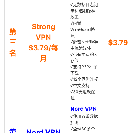
√无数据日志记
录和透明隐私
政策
√内置
Strong
WireGuard协
第
VPN
议
三
$3.79
√解锁Netflix等
$3.79/每
主流流媒体
名
√带有免费的云
月
存储
√支持P2P种子
下载
√12个同时连接
√中文支持
√30天退款保
证
Nord VPN
√使用双重数据
加密
√全球60多个
第
Nord VPN