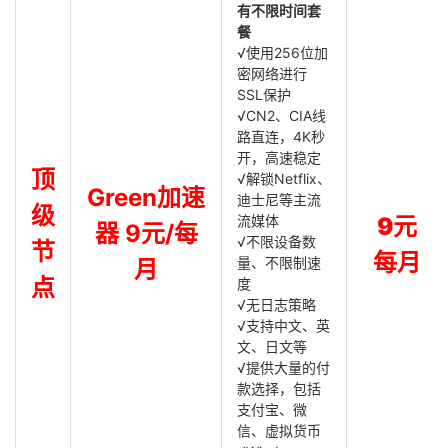
有不限时间套
餐
√使用256位加
密网络进行
SSL保护
√CN2、CIA线
路直连，4K秒
开，高速稳定
顶
√解锁Netflix、
Green加速
迪士尼等主流
级
流媒体
9元
器 9元/每
√不限设备数
节
每月
量、不限制速
月
点
度
√无日志策略
√支持中文、英
文、日文等
√提供大量的付
款选择，包括
支付宝、微
信、虚拟货币