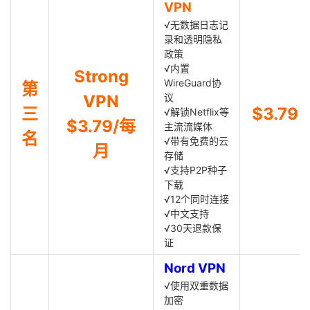
VPN
√无数据日志记
录和透明隐私
政策
√内置
Strong
WireGuard协
第
VPN
议
三
$3.79
√解锁Netflix等
$3.79/每
主流流媒体
名
√带有免费的云
月
存储
√支持P2P种子
下载
√12个同时连接
√中文支持
√30天退款保
证
Nord VPN
√使用双重数据
加密