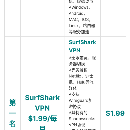
信、虚拟货币
√Windows，
Android，
MAC，IOS，
Linux，路由器
等服务加速
SurfShark
VPN
√无限带宽、服
务器切换
√完美解锁
Netflix、迪士
尼、Hulu等流
媒体
√支持
SurfShark
Wireguard加
第
VPN
密协议
一
$1.99
√其特有的
$1.99/每
Shadowsocks
名
VPN协议
月