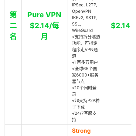
IPSec, L2TP,
OpenVPN,
第
Pure VPN
IKEv2, SSTP,
二
$2.14/每
SSL,
$2.14
WireGuard
名
月
√支持拆分隧道
功能，可指定
程序走VPN通
道
√1百多万用户
√全球65个国
家6000+服务
器节点
√10个同时登
录
√超支持P2P种
子下载
√24/7客服支
持
Strong