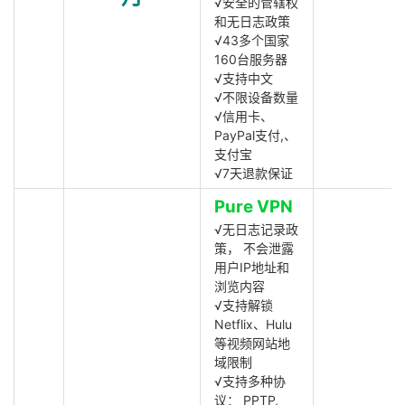
√安全的管辖权
和无日志政策
√43多个国家
160台服务器
√支持中文
√不限设备数量
√信用卡、
PayPal支付,、
支付宝
√7天退款保证
Pure VPN
√无日志记录政
策， 不会泄露
用户IP地址和
浏览内容
√支持解锁
Netflix、Hulu
等视频网站地
域限制
√支持多种协
议： PPTP,