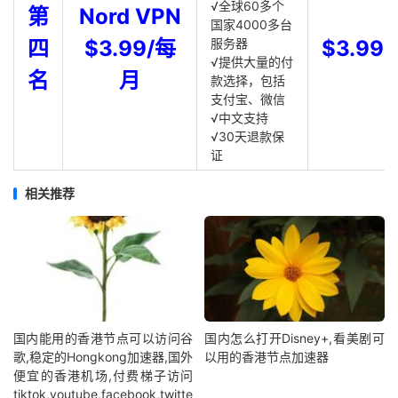
√全球60多个
第
Nord VPN
国家4000多台
四
$3.99/每
服务器
$3.99
√提供大量的付
名
月
款选择，包括
支付宝、微信
√中文支持
√30天退款保
证
相关推荐
国内能用的香港节点可以访问谷
国内怎么打开Disney+,看美剧可
歌,稳定的Hongkong加速器,国外
以用的香港节点加速器
便宜的香港机场,付费梯子访问
tiktok,youtube,facebook,twitte