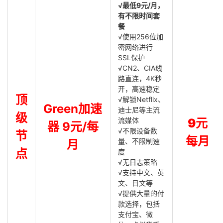
√最低9元/月，
有不限时间套
餐
√使用256位加
密网络进行
SSL保护
√CN2、CIA线
路直连，4K秒
开，高速稳定
顶
√解锁Netflix、
Green加速
迪士尼等主流
级
流媒体
9元
器 9元/每
√不限设备数
节
每月
量、不限制速
月
点
度
√无日志策略
√支持中文、英
文、日文等
√提供大量的付
款选择，包括
支付宝、微