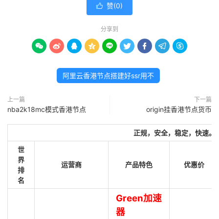
赞(
0
)

分享到









阿里云香港节点搭建好ssr用不
上一篇
下一篇
nba2k18mc模式香港节点
origin挂香港节点货币
正规，安全，稳定，快速。
世
界
运营商
产品特色
优惠价
排
名
Green加速
器