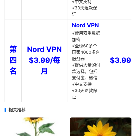
√中文支持
√30天退款保
证
Nord VPN
√使用双重数据
加密
√全球60多个
第
Nord VPN
国家4000多台
四
$3.99/每
服务器
$3.99
√提供大量的付
名
月
款选择，包括
支付宝、微信
√中文支持
√30天退款保
证
相关推荐