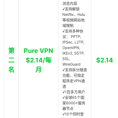
浏览内容
√支持解锁
Netflix、Hulu
等视频网站地
域限制
√支持多种协
议： PPTP,
IPSec, L2TP,
OpenVPN,
第
Pure VPN
IKEv2, SSTP,
二
$2.14/每
SSL,
$2.14
WireGuard
名
月
√支持拆分隧道
功能，可指定
程序走VPN通
道
√1百多万用户
√全球65个国
家6000+服务
器节点
√10个同时登