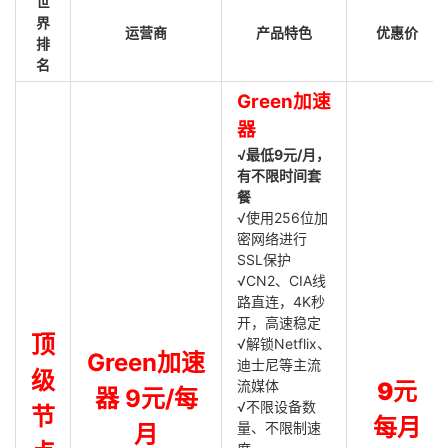
世
界
运营商
产品特色
优惠价
排
名
Green加速
器
√最低9元/月，
有不限时间套
餐
√使用256位加
密网络进行
SSL保护
√CN2、CIA线
路直连，4K秒
开，高速稳定
顶
√解锁Netflix、
Green加速
迪士尼等主流
级
流媒体
9元
器 9元/每
√不限设备数
节
每月
量、不限制速
月