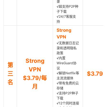
录
√超支持P2P种
子下载
√24/7客服支
持
Strong
VPN
√无数据日志记
录和透明隐私
政策
√内置
Strong
WireGuard协
第
VPN
议
三
$3.79
√解锁Netflix等
$3.79/每
主流流媒体
名
√带有免费的云
月
存储
√支持P2P种子
下载
√12个同时连接