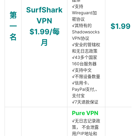
√支持
SurfShark
Wireguard加
第
VPN
密协议
一
$1.99
√其特有的
$1.99/每
Shadowsocks
名
VPN协议
月
√安全的管辖权
和无日志政策
√43多个国家
160台服务器
√支持中文
√不限设备数量
√信用卡、
PayPal支付,、
支付宝
√7天退款保证
Pure VPN
√无日志记录政
策， 不会泄露
用户IP地址和